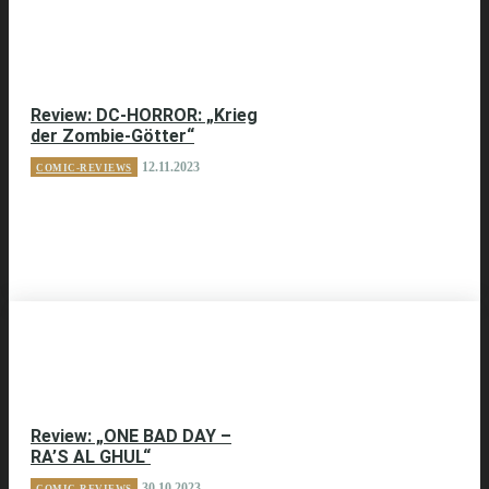
Review: DC-HORROR: „Krieg
der Zombie-Götter“
12.11.2023
COMIC-REVIEWS
Review: „ONE BAD DAY –
RA’S AL GHUL“
30.10.2023