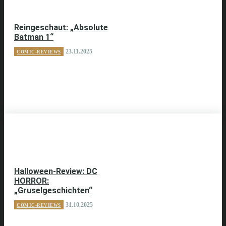
Reingeschaut: „Absolute
Batman 1“
23.11.2025
COMIC-REVIEWS
Halloween-Review: DC
HORROR:
„Gruselgeschichten“
31.10.2025
COMIC-REVIEWS