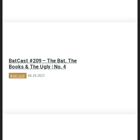
BatCast #209 – The Bat, The
Books & The Ugly | No. 4
04.10.2025
BATCAST