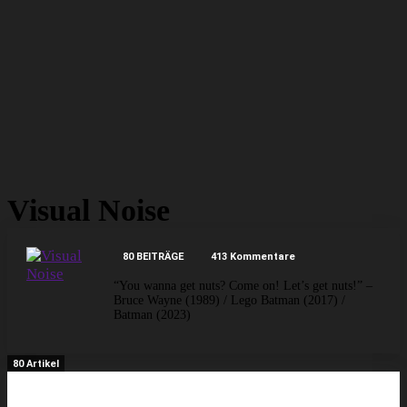
Visual Noise
80 BEITRÄGE
413 Kommentare
“You wanna get nuts? Come on! Let’s get nuts!” –
Bruce Wayne (1989) / Lego Batman (2017) /
Batman (2023)
80 Artikel