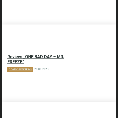
Review: „ONE BAD DAY – MR.
FREEZE”
28.06.2023
COMIC-REVIEWS