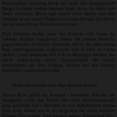
blutdurstigen Streifzug durch die Stadt. Die ahnungslosen
Bürger Gothams fordern Batmans Kopf, da sie ihn hinter den
Taten vermuten. Bruce legt erneut seine Maske und den
Umhang an um seinen Namen reinzuwaschen und das Rätsel
um die menschliche Fledermaus zu lösen.
Dick Grayson landet unter der Aufsicht von Crane im
Arkham Asylum. Langstrom hadert mit seinem Mensch-
gegen-Monster-Schicksal. Einerseits will er das Herz seiner
Frau zurückgewinnen, andererseits will er sich an Crane
rächen. Crane wiederum will sich an diejenigen Rächen, die
durch Aufdeckung seiner Vergangenheit für seinen
Rausschmiss aus dem Arkham Asylum und der Gotham
University verantwortlich sind.
Fledermäuse unter sich: Man-Bat und Batman
Warner Bros. gefiel das Konzept – besonders Man-Bat als
Antagonist reizte das Studio. Der erste Drehbuchentwurf
ging innerhalb von 3 Monaten an Joel Schumachers Firma,
denn noch immer war er als Regisseur für einen weiteren
Batman-Film gesetzt. Eine Antwort hatten Shapiro und Wise