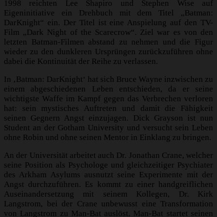
1998 reichten Lee Shapiro und Stephen Wise auf
Eigeninitiative ein Drehbuch mit dem Titel „Batman:
DarKnight“ ein. Der Titel ist eine Anspielung auf den TV-
Film „Dark Night of the Scarecrow“. Ziel war es von den
letzten Batman-Filmen abstand zu nehmen und die Figur
wieder zu den dunkleren Ursprüngen zurückzuführen ohne
dabei die Kontinuität der Reihe zu verlassen.
In ‚Batman: DarKnight‘ hat sich Bruce Wayne inzwischen zu
einem abgeschiedenen Leben entschieden, da er seine
wichtigste Waffe im Kampf gegen das Verbrechen verloren
hat: sein mystisches Auftreten und damit die Fähigkeit
seinen Gegnern Angst einzujagen. Dick Grayson ist nun
Student an der Gotham University und versucht sein Leben
ohne Robin und ohne seinen Mentor in Einklang zu bringen.
An der Universität arbeitet auch Dr. Jonathan Crane, welcher
seine Position als Psychologe und gleichzeitiger Psychiater
des Arkham Asylums ausnutzt seine Experimente mit der
Angst durchzuführen. Es kommt zu einer handgreiflichen
Auseinandersetzung mit seinem Kollegen, Dr. Kirk
Langstrom, bei der Crane unbewusst eine Transformation
von Langstrom zu Man-Bat auslöst. Man-Bat startet seinen