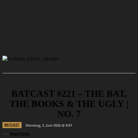
BATCAST #221 – THE BAT,
THE BOOKS & THE UGLY |
NO. 7
BATCAST
Dienstag, 2. Juni 2026 @ 8:01
von
Visual Noise