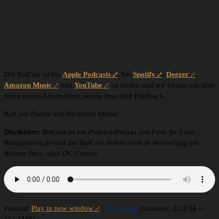
Der BatCast ist bei
Apple Podcasts
, bei
Spotify
,
Deezer
,
Amazon Music
und
YouTube
zu finden und wir freuen uns über
jeden neuen Abonnenten, sowie über euer Feedback.
BatCast-Theme von Benjamin Müller
Disclaimer:
BatCast ist ein Podcast-Projekt von Fans für Fans.
Batmannews.de und der BatCast stehen nicht in Verbindung mit
Warner Bros. oder DC Comics.
Podcast:
Play in new window
|
Download
(Duration: 2:22:34 —