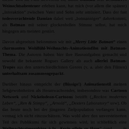
Weinachtsabenteuer
erleben kann, hat mich (vor allem die spätere)
„Interaktion“ zwischen Vater und Sohn sehr amüsiert. Dass der fast
todesverachtende Damian
dabei weit „batmanniger“ daherkommt,
als
Batman
mit seiner glockenhellen Stimme selbst, hat mich
hingegen am meisten gestört.
Davon abgesehen bekommen wir mit
„
Merry Little Batman
“
einen
charmanten Wohlfühl-Weihnachts-Animationsfilm mit Batman-
Thema
. Die Autoren haben hier ihre Hausaufgaben gemacht und
sowohl die bekannte Rogues Gallery als auch
allerlei Batman-
Tropes
aus den unterschiedlichsten Genres (v. a. aber den Filmen)
unterhaltsam zusammengepackt
.
Darüber hinaus entspricht der
(flüssige!) Animationsstil
meinen
Sehgewohnheiten als Heranwachsender, insbesondere was
Cartoon
Network
und
Nickelodeon-Cartoons
betrifft (
„Rockos modernes
Leben“, „Ren & Stimpy“, „Arnold“, „Dexters Laboratory“
usw). Ob
das heute noch bei der jüngeren Zielpopulation verfangen kann,
vermag ich nicht einzuschätzen. Was wohl aber den unversteinerten
Teil des Publikums für sich gewinnen wird, ist schließlich eine
Weihnachtsatmosphäre à la
„
Kevin allein zu Haus
” (und „
… in