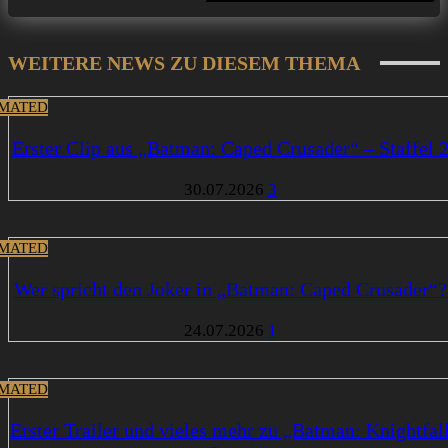
WEITERE NEWS ZU DIESEM THEMA
MATED
Erster Clip aus „Batman: Caped Crusader“ – Staffel 
30.07.2026
3
MATED
Wer spricht den Joker in „Batman: Caped Crusader“?
24.07.2026
1
MATED
Erster Trailer und vieles mehr zu „Batman: Knightfal