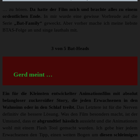
… zu hören.
Da hatte der Film mich und brachte alles zu einem
ordentlichen Ende.
In mir wurde eine gewisse Vorfreude auf die
Serie
„Bat-Family“
geweckt. Aber vorher mache ich meine liebste
BTAS-Folge an und singe lauthals mit.
3 von 5 Bat-Heads
Gerd meint …
Ein für die Kleinsten entwickelter Animationsfilm mit absolut
belangloser zuckersüßer Story, die jeden Erwachsenen in den
Wahnsinn oder in den Schlaf treibt.
Das Letztere ist für die Nerven
definitiv die bessere Lösung. Was den Film besonders macht, ist der
Umstand, dass er
abgrundtief hässlich
aussieht und die Animationen
wohl mit einem Flash Tool gemacht wurden. Ich gebe hier jedem
Erwachsenen den Tipp, einen weiten Bogen um
diesen schleimigen