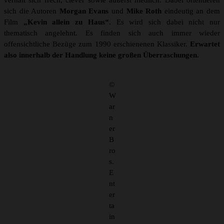
verhält sich frech, clever sowie äußerst niedlich. Dabei orientieren
sich die Autoren
Morgan Evans
und
Mike Roth
eindeutig an dem
Film
„Kevin allein zu Haus“
. Es wird sich dabei nicht nur
thematisch angelehnt. Es finden sich auch immer wieder
offensichtliche Bezüge zum 1990 erschienenen Klassiker.
Erwartet
also innerhalb der Handlung keine großen Überraschungen.
©
W
ar
n
er
B
ro
s.
E
nt
er
ta
in