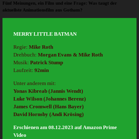
Fünf Meinungen, ein Film und eine Frage: Was taugt der
aktuellste Animationsfilm aus Gotham?
MERRY LITTLE BATMAN
Regie:
Mike Roth
Drehbuch:
Morgan Evans & Mike Roth
Musik:
Patrick Stump
Laufzeit:
92min
Unter anderem mit:
Yonas Kibreab (Jannis Wendt)
Luke Wilson (Johannes Berenz)
James Cromwell (Hans Bayer)
David Hornsby (Andi Krösing)
Erschienen am 08.12.2023 auf Amazon Prime
Video