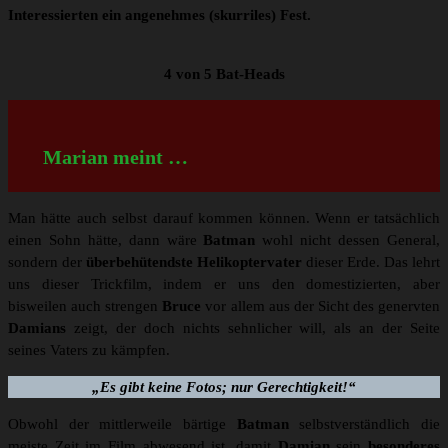
Interessierten ein angenehmes (skurriles) Fest.
4 von 5 Bat-Heads
Marian meint …
Man hätte auch selbst darauf kommen können. Wenn er tatsächlich
einen Sohn hätte, dann wäre
Batman
wohl nicht dessen General,
sondern der
überbehütendste Helikoptervater
dieser Erde. Das lehrt
uns dieser Trickfilm, indem er uns den domestizierten, aber
bisweilen auch strengen
Bruce
vor allem aus der Sicht des genervten
Damians
zeigt, der doch nichts sehnlicher will, als an der Seite
seines Vaters zu kämpfen.
„Es gibt keine Fotos; nur Gerechtigkeit!“
Obwohl der mittlerweile bärtige
Batman
selbstverständlich die
meiste Zeit im Film abwesend ist, damit
Damian
sein
besonderes