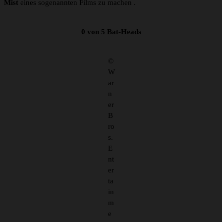
Mist
eines sogenannten Films zu machen .
0 von 5 Bat-Heads
©
W
ar
n
er
B
ro
s.
E
nt
er
ta
in
m
e