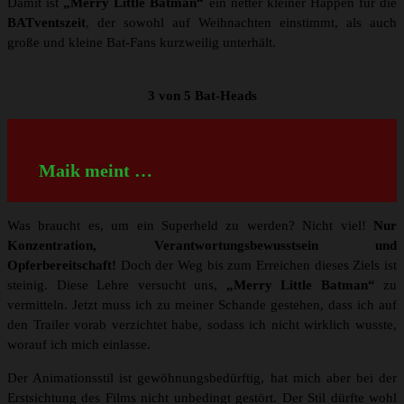
Damit ist
„Merry Little Batman“
ein netter kleiner Happen für die
BATventszeit
, der sowohl auf Weihnachten einstimmt, als auch
große und kleine Bat-Fans kurzweilig unterhält.
3 von 5 Bat-Heads
Maik meint …
Was braucht es, um ein Superheld zu werden? Nicht viel!
Nur
Konzentration, Verantwortungsbewusstsein und
Opferbereitschaft!
Doch der Weg bis zum Erreichen dieses Ziels ist
steinig. Diese Lehre versucht uns,
„Merry Little Batman“
zu
vermitteln. Jetzt muss ich zu meiner Schande gestehen, dass ich auf
den Trailer vorab verzichtet habe, sodass ich nicht wirklich wusste,
worauf ich mich einlasse.
Der Animationsstil ist gewöhnungsbedürftig, hat mich aber bei der
Erstsichtung des Films nicht unbedingt gestört. Der Stil dürfte wohl