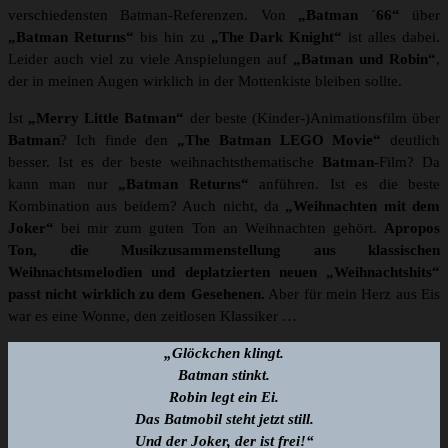
verschiedensten Batman-Referenzen. Von
„Batman ´66“
über
„Batman Returns“
bis hin zu
„The Dark Knight“
ist alles dabei.
Leider auch viel zu viele Anspielungen auf
„Batman und Robin“
,
der in meinen Augen wirklich in der Mottenkiste bleiben sollte.
Ist
„Merry Little Batman“
der beste (Kinder-)Animationsfilm über
Batman
? Ich finde den
„The Batman LEGO Movie“
deutlich
besser. Ist es der beste weihnachtsthematische
Batman
-Film? Da
kann man nur
„Batman Returns“
anführen. Ist es die beste
Kombination aus beidem? Auch nicht, da
„Weihnachten mit dem
Joker“
bei mir zum guten Ton an Weihnachten gehört.
Apropos
Ton, die Musikzusammenstellung aus klassischen
Weihnachtsmelodien und deplatzierten neuen „Weihnachtshits“
passt nicht wirklich zu dem Gesehenen.
Aber für mein Herz aus Eis
war es eine Wonne, den zeitlosen Klassiker …
„Glöckchen klingt.
Batman stinkt.
Robin legt ein Ei.
Das Batmobil steht jetzt still.
Und der Joker, der ist frei!“