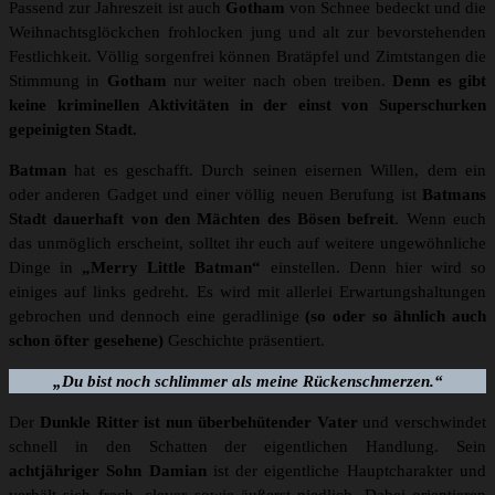
Passend zur Jahreszeit ist auch
Gotham
von Schnee bedeckt und die
Weihnachtsglöckchen frohlocken jung und alt zur bevorstehenden
Festlichkeit. Völlig sorgenfrei können Bratäpfel und Zimtstangen die
Stimmung in
Gotham
nur weiter nach oben treiben.
Denn es gibt
keine kriminellen Aktivitäten in der einst von Superschurken
gepeinigten Stadt.
Batman
hat es geschafft. Durch seinen eisernen Willen, dem ein
oder anderen Gadget und einer völlig neuen Berufung ist
Batmans
Stadt dauerhaft von den Mächten des Bösen befreit
. Wenn euch
das unmöglich erscheint, solltet ihr euch auf weitere ungewöhnliche
Dinge in
„Merry Little Batman“
einstellen. Denn hier wird so
einiges auf links gedreht. Es wird mit allerlei Erwartungshaltungen
gebrochen und dennoch eine geradlinige
(so oder so ähnlich auch
schon öfter gesehene)
Geschichte präsentiert.
„
Du bist noch schlimmer als meine Rückenschmerzen.“
Der
Dunkle Ritter ist nun überbehütender Vater
und verschwindet
schnell in den Schatten der eigentlichen Handlung. Sein
achtjähriger Sohn Damian
ist der eigentliche Hauptcharakter und