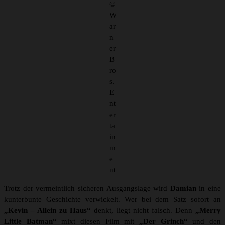
©
W
ar
n
er
B
ro
s.
E
nt
er
ta
in
m
e
nt
Trotz der vermeintlich sicheren Ausgangslage wird
Damian
in eine
kunterbunte Geschichte verwickelt. Wer bei dem Satz sofort an
„Kevin – Allein zu Haus“
denkt, liegt nicht falsch. Denn
„Merry
Little Batman“
mixt diesen Film mit
„Der Grinch“
und den