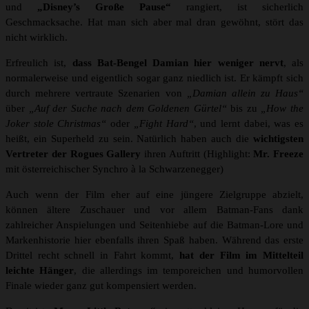
und
„Disney’s Große Pause“
rangiert, ist sicherlich
Geschmacksache. Hat man sich aber mal dran gewöhnt, stört das
nicht wirklich.
Erfreulich ist,
dass Bat-Bengel Damian hier weniger nervt
, als
normalerweise und eigentlich sogar ganz niedlich ist. Er kämpft sich
durch mehrere vertraute Szenarien von
„Damian allein zu Haus“
über
„Auf der Suche nach dem Goldenen Gürtel“
bis zu
„How the
Joker stole Christmas“
oder
„Fight Hard“
, und lernt dabei, was es
heißt, ein Superheld zu sein. Natürlich haben auch die
wichtigsten
Vertreter der Rogues Gallery
ihren Auftritt (Highlight:
Mr. Freeze
mit österreichischer Synchro à la Schwarzenegger)
Auch wenn der Film eher auf eine jüngere Zielgruppe abzielt,
können ältere Zuschauer und vor allem Batman-Fans dank
zahlreicher Anspielungen und Seitenhiebe auf die Batman-Lore und
Markenhistorie hier ebenfalls ihren Spaß haben. Während das erste
Drittel recht schnell in Fahrt kommt,
hat der Film im Mittelteil
leichte Hänger
, die allerdings im temporeichen und humorvollen
Finale wieder ganz gut kompensiert werden.