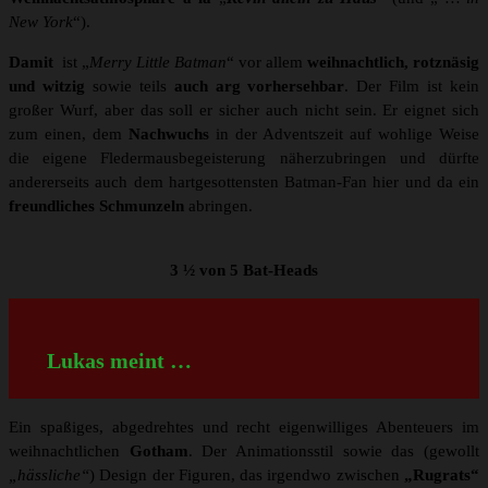
New York
“).
Damit
ist „
Merry Little Batman
“ vor allem
weihnachtlich, rotznäsig
und witzig
sowie teils
auch arg vorhersehbar
. Der Film ist kein
großer Wurf, aber das soll er sicher auch nicht sein. Er eignet sich
zum einen, dem
Nachwuchs
in der Adventszeit auf wohlige Weise
die eigene Fledermausbegeisterung näherzubringen und dürfte
andererseits auch dem hartgesottensten Batman-Fan hier und da ein
freundliches Schmunzeln
abringen.
3 ½ von 5 Bat-Heads
Lukas meint …
Ein spaßiges, abgedrehtes und recht eigenwilliges Abenteuers im
weihnachtlichen
Gotham
. Der Animationsstil sowie das (gewollt
„hässliche“
) Design der Figuren, das irgendwo zwischen
„Rugrats“