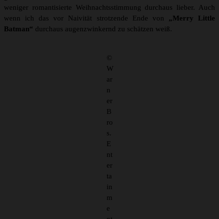
weniger romantisierte Weihnachtsstimmung durchaus lieber. Auch
wenn ich das vor Naivität strotzende Ende von
„Merry Little
Batman“
durchaus augenzwinkernd zu schätzen weiß.
©
W
ar
n
er
B
ro
s.
E
nt
er
ta
in
m
e