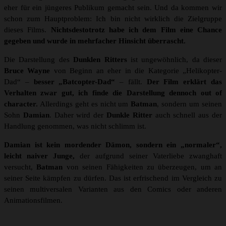
eher für ein jüngeres Publikum gemacht sein. Und da kommen wir
schon zum Hauptproblem: Ich bin nicht wirklich die Zielgruppe
dieses Films.
Nichtsdestotrotz habe ich dem Film eine Chance
gegeben und wurde in mehrfacher Hinsicht überrascht.
Die Darstellung des
Dunklen Ritters
ist ungewöhnlich, da dieser
Bruce Wayne
von Beginn an eher in die Kategorie „Helikopter-
Dad“ –
besser „Batcopter-Dad“
– fällt.
Der Film erklärt das
Verhalten zwar gut, ich finde die Darstellung dennoch out of
character.
Allerdings geht es nicht um
Batman
, sondern um seinen
Sohn
Damian
. Daher wird der
Dunkle Ritter
auch schnell aus der
Handlung genommen, was nicht schlimm ist.
Damian ist kein mordender Dämon, sondern ein „normaler“,
leicht naiver Junge,
der aufgrund seiner Vaterliebe zwanghaft
versucht,
Batman
von seinen Fähigkeiten zu überzeugen, um an
seiner Seite kämpfen zu dürfen. Das ist erfrischend im Vergleich zu
seinen multiversalen Varianten aus den Comics oder anderen
Animationsfilmen.