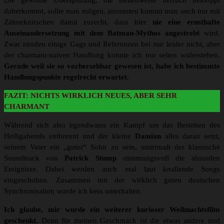
Die gewollte Überspitzung, die stellenweise herrlich bekloppt
daherkommt, sollte man mögen, ansonsten kommt man auch nur mit
Zähneknirschen damit zurecht, dass hier
nie eine ernsthafte
Auseinandersetzung mit dem Batman-Mythos angestrebt
wird.
Zwar zünden einige Gags und Referenzen bei mir leider nicht, aber
der charmant-naiven Handlung konnte ich nur selten widerstehen.
Gerade weil sie so vorhersehbar gewesen ist, habe ich bestimmte
Handlungspunkte regelrecht erwartet.
FAZIT: NICHTS WIRKLICH NEUES, ABER SEHR
CHARMANT
Während sich also irgendwann ein Kampf um das Bestehen des
Heiligabends entbrennt und der kleine
Damian
alles daran setzt,
seinem Vater ein „guter“ Sohn zu sein, untermalt der klassische
Soundtrack von
Patrick Stump
stimmungsvoll die absurden
Ereignisse. Dabei werden auch mal laut knallende Songs
eingeschoben. Zusammen mit der wirklich guten deutschen
Synchronisation wurde ich kess unterhalten.
Ich glaube, mir wurde ein weiterer kurioser Weihnachtsfilm
geschenkt.
Denn für meinen Geschmack ist die etwas andere und