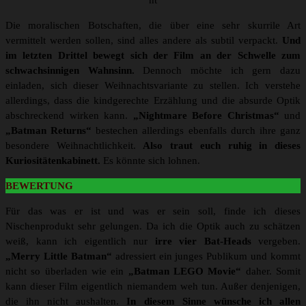
nt
Die moralischen Botschaften, die über eine sehr skurrile Art
vermittelt werden sollen, sind alles andere als subtil verpackt.
Und
im letzten Drittel bewegt sich der Film an der Schwelle zum
schwachsinnigen Wahnsinn.
Dennoch möchte ich gern dazu
einladen, sich dieser Weihnachtsvariante zu stellen. Ich verstehe
allerdings, dass die kindgerechte Erzählung und die absurde Optik
abschreckend wirken kann.
„Nightmare Before Christmas“
und
„Batman Returns“
bestechen allerdings ebenfalls durch ihre ganz
besondere Weihnachtlichkeit.
Also traut euch ruhig in dieses
Kuriositätenkabinett.
Es könnte sich lohnen.
BEWERTUNG
Für das was er ist und was er sein soll, finde ich dieses
Nischenprodukt sehr gelungen. Da ich die Optik auch zu schätzen
weiß, kann ich eigentlich nur
irre vier Bat-Heads
vergeben.
„Merry Little Batman“
adressiert ein junges Publikum und kommt
nicht so überladen wie ein
„Batman LEGO Movie“
daher. Somit
kann dieser Film eigentlich niemandem weh tun. Außer denjenigen,
die ihn nicht aushalten.
In diesem Sinne wünsche ich allen