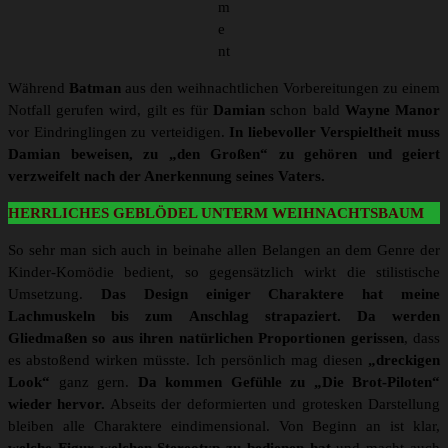
m
e
nt
Während
Batman
aus den weihnachtlichen Vorbereitungen zu einem
Notfall gerufen wird, gilt es für
Damian
schon bald
Wayne Manor
vor Eindringlingen zu verteidigen.
In liebevoller Verspieltheit muss
Damian beweisen, zu „den Großen“ zu gehören und geiert
verzweifelt nach der Anerkennung seines Vaters.
HERRLICHES GEBLÖDEL UNTERM WEIHNACHTSBAUM
So sehr man sich auch in beinahe allen Belangen an dem Genre der
Kinder-Komödie bedient, so gegensätzlich wirkt die stilistische
Umsetzung.
Das Design einiger Charaktere hat meine
Lachmuskeln bis zum Anschlag strapaziert.
Da werden
Gliedmaßen so aus ihren natürlichen Proportionen gerissen
, dass
es abstoßend wirken müsste. Ich persönlich mag diesen
„dreckigen
Look“
ganz gern.
Da kommen Gefühle zu „Die Brot-Piloten“
wieder hervor.
Abseits der deformierten und grotesken Darstellung
bleiben alle Charaktere eindimensional. Von Beginn an ist klar,