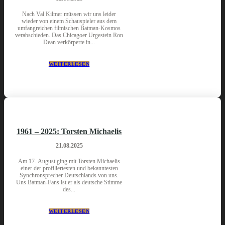
Nach Val Kilmer müssen wir uns leider
wieder von einem Schauspieler aus dem
umfangreichen filmischen Batman-Kosmos
verabschieden. Das Chicagoer Urgestein Ron
Dean verkörperte in...
WEITERLESEN
1961 – 2025: Torsten Michaelis
21.08.2025
Am 17. August ging mit Torsten Michaelis
einer der profiliertesten und bekanntesten
Synchronsprecher Deutschlands von uns.
Uns Batman-Fans ist er als deutsche Stimme
des...
WEITERLESEN