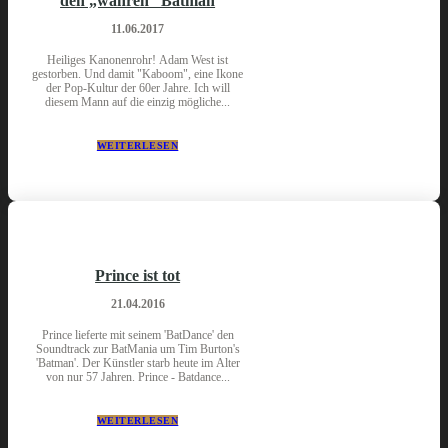
den „wahren“ Batman
11.06.2017
Heiliges Kanonenrohr! Adam West ist
gestorben. Und damit "Kaboom", eine Ikone
der Pop-Kultur der 60er Jahre. Ich will
diesem Mann auf die einzig mögliche...
WEITERLESEN
Prince ist tot
21.04.2016
Prince lieferte mit seinem 'BatDance' den
Soundtrack zur BatMania um Tim Burton's
'Batman'. Der Künstler starb heute im Alter
von nur 57 Jahren. Prince - Batdance...
WEITERLESEN