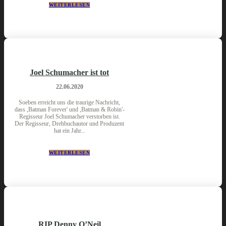
WEITERLESEN
Joel Schumacher ist tot
22.06.2020
Soeben erreicht uns die traurige Nachricht,
dass ,Batman Forever' und ,Batman & Robin'-
Regisseur Joel Schumacher verstorben ist.
Der Regisseur, Drehbuchautor und Produzent
hat ein Jahr...
WEITERLESEN
RIP Denny O’Neil