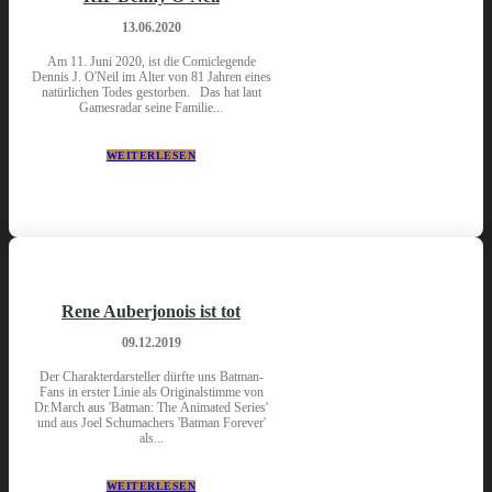
13.06.2020
Am 11. Juni 2020, ist die Comiclegende
Dennis J. O'Neil im Alter von 81 Jahren eines
natürlichen Todes gestorben. Das hat laut
Gamesradar seine Familie...
WEITERLESEN
Rene Auberjonois ist tot
09.12.2019
Der Charakterdarsteller dürfte uns Batman-
Fans in erster Linie als Originalstimme von
Dr.March aus 'Batman: The Animated Series'
und aus Joel Schumachers 'Batman Forever'
als...
WEITERLESEN