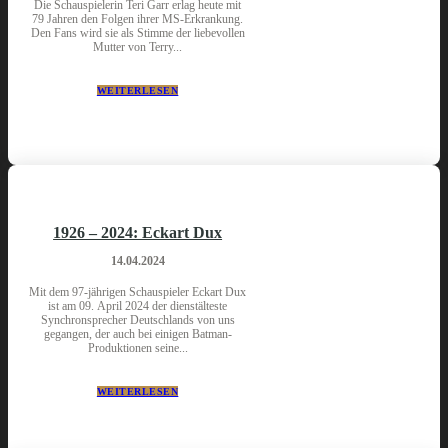
Die Schauspielerin Teri Garr erlag heute mit
79 Jahren den Folgen ihrer MS-Erkrankung.
Den Fans wird sie als Stimme der liebevollen
Mutter von Terry...
WEITERLESEN
1926 – 2024: Eckart Dux
14.04.2024
Mit dem 97-jährigen Schauspieler Eckart Dux
ist am 09. April 2024 der dienstälteste
Synchronsprecher Deutschlands von uns
gegangen, der auch bei einigen Batman-
Produktionen seine...
WEITERLESEN