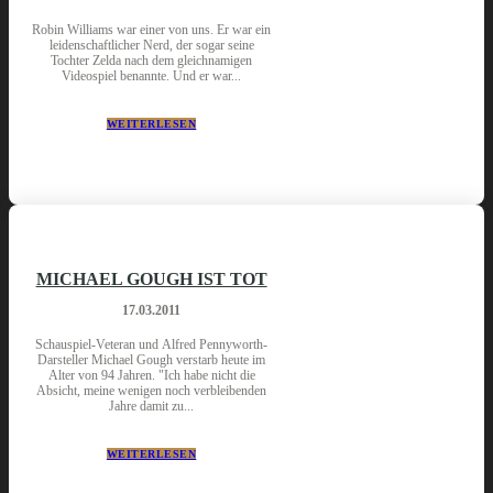
Robin Williams war einer von uns. Er war ein
leidenschaftlicher Nerd, der sogar seine
Tochter Zelda nach dem gleichnamigen
Videospiel benannte. Und er war...
WEITERLESEN
MICHAEL GOUGH IST TOT
17.03.2011
Schauspiel-Veteran und Alfred Pennyworth-
Darsteller Michael Gough verstarb heute im
Alter von 94 Jahren. "Ich habe nicht die
Absicht, meine wenigen noch verbleibenden
Jahre damit zu...
WEITERLESEN