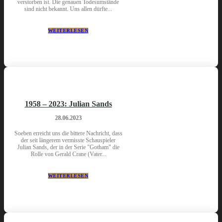
verstorben ist. Die genauen Todesumstände
sind nicht bekannt. Uns allen dürfte...
WEITERLESEN
1958 – 2023: Julian Sands
28.06.2023
Soeben erreicht uns die bittere Nachricht, dass
der seit längerem vermisste Schauspieler
Julian Sands, der in der Serie "Gotham" die
Rolle von Gerald Crane (Vater...
WEITERLESEN