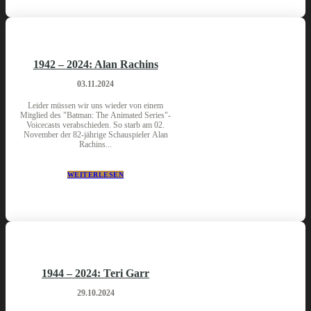
1942 – 2024: Alan Rachins
03.11.2024
Leider müssen wir uns wieder von einem
Mitglied des "Batman: The Animated Series"-
Voicecasts verabschieden. So starb am 02.
November der 82-jährige Schauspieler Alan
Rachins...
WEITERLESEN
1944 – 2024: Teri Garr
29.10.2024