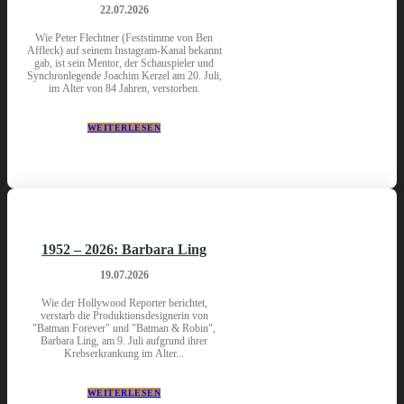
22.07.2026
Wie Peter Flechtner (Feststimme von Ben
Affleck) auf seinem Instagram-Kanal bekannt
gab, ist sein Mentor, der Schauspieler und
Synchronlegende Joachim Kerzel am 20. Juli,
im Alter von 84 Jahren, verstorben.
WEITERLESEN
1952 – 2026: Barbara Ling
19.07.2026
Wie der Hollywood Reporter berichtet,
verstarb die Produktionsdesignerin von
"Batman Forever" und "Batman & Robin",
Barbara Ling, am 9. Juli aufgrund ihrer
Krebserkrankung im Alter...
WEITERLESEN