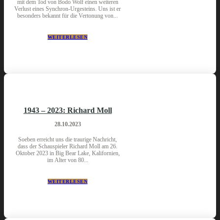
mit dem Tod von Bodo Wolf einen weiteren
Verlust eines Synchron-Urgesteins. Uns ist er
besonders bekannt für die Vertonung von...
WEITERLESEN
1943 – 2023: Richard Moll
28.10.2023
Soeben erreicht uns die traurige Nachricht,
dass der Schauspieler Richard Moll am 26.
Oktober 2023 in Big Bear Lake, Kalifornien,
im Alter von 80...
WEITERLESEN