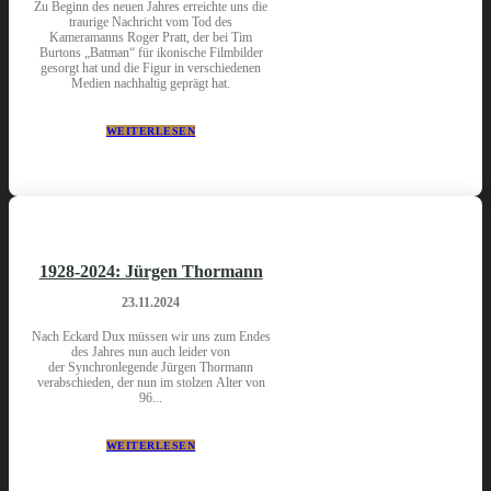
Zu Beginn des neuen Jahres erreichte uns die
traurige Nachricht vom Tod des
Kameramanns Roger Pratt, der bei Tim
Burtons „Batman“ für ikonische Filmbilder
gesorgt hat und die Figur in verschiedenen
Medien nachhaltig geprägt hat.
WEITERLESEN
1928-2024: Jürgen Thormann
23.11.2024
Nach Eckard Dux müssen wir uns zum Endes
des Jahres nun auch leider von
der Synchronlegende Jürgen Thormann
verabschieden, der nun im stolzen Alter von
96...
WEITERLESEN