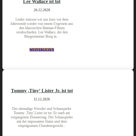
Lee Wallace ist tot
26.12.2020
Leider müssen wir uns kurz vor dem
Jahresende wieder von einem Urgestein aus
den klassischen Batman-Filmen
verabschieden. Lee Wallace, der den
Bürgermeister Borg in...
WEITERLESEN
Tommy ,Tiny‘ Lister Jr. ist tot
11.12.2020
Der ehemalige Wrestler und Schauspieler
Tommy ,Tiny' Lister ist tot. Er starb am
vergangenen Donnerstag. Der Schauspieler
mit der imposanten Statur und dem
einprägsamen Charaktergesicht...