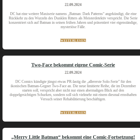
22.09.2024
DC hat eine weitere Maxiserie namens „Batman: Dark Patterns“ angekündigt, die eine
Rückkehr zu den Wurzeln des Dunklen Ritters als Meisterdetektiv verspricht. Die Serie
konzentriert sich auf Batman in seinen frühen Jahren und präsentiert vier eigenständige,
mysteriöse Fälle.
WEITERLESEN
Two-Face bekommt eigene Comic-Serie
22.09.2024
DC Comics kündigte jüngst etwas PR-lastig die „allererste Solo-Serie” für den
ikonischen Batman-Gegner Two-Face an. Die neue limitierte Reihe, die im Dezember
starten soll, verspricht aber nicht nur einen abermaligen Blick auf den
doppelgesichtigen Schurken, sondern soll sich vielmehr mit einem diesmal ernsthaften
Versuch seiner Rehabilitierung beschäftigen.
WEITERLESEN
„Merry Little Batman“ bekommt eine Comic-Fortsetzung!