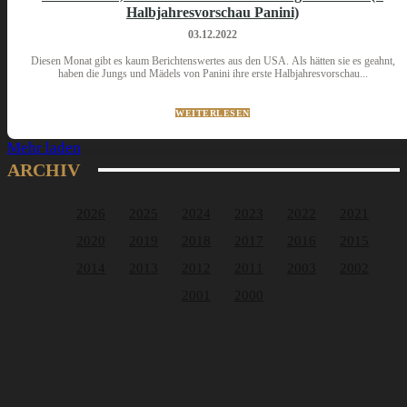
Halbjahresvorschau Panini)
03.12.2022
Diesen Monat gibt es kaum Berichtenswertes aus den USA. Als hätten sie es geahnt,
haben die Jungs und Mädels von Panini ihre erste Halbjahresvorschau...
WEITERLESEN
Mehr laden
ARCHIV
2026
2025
2024
2023
2022
2021
2020
2019
2018
2017
2016
2015
2014
2013
2012
2011
2003
2002
2001
2000