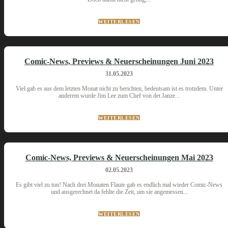
WEITERLESEN
Comic-News, Previews & Neuerscheinungen Juni 2023
31.05.2023
Viel gab es aus dem letzten Monat nicht zu berichten, bedeutsam ist es trotzdem. Unter
anderem wurde Jim Lee zum Chef von det Janze...
WEITERLESEN
Comic-News, Previews & Neuerscheinungen Mai 2023
02.05.2023
Es gibt viel zu tun! Nach drei Monaten Flaute gab es endlich mal wieder Comic-News
und ausgerechnet da fehlte die Zeit, um sie angemessen...
WEITERLESEN