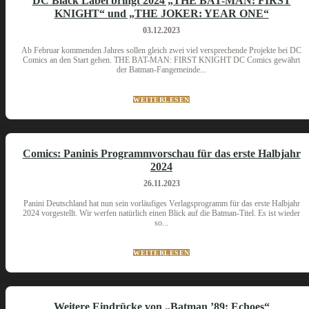
DC Black Label bringt 2024 „THE BAT-MAN: FIRST
KNIGHT“ und „THE JOKER: YEAR ONE“
03.12.2023
Ab Februar kommenden Jahres sollen gleich zwei viel versprechende Projekte bei DC
Comics an den Start gehen. THE BAT-MAN: FIRST KNIGHT DC Comics gewährt
der Batman-Fangemeinde...
WEITERLESEN
Comics: Paninis Programmvorschau für das erste Halbjahr
2024
26.11.2023
Panini Deutschland hat nun sein vorläufiges Verlagsprogramm für das erste Halbjahr
2024 vorgestellt. Wir werfen natürlich einen Blick auf die Batman-Titel. Es ist wieder
so...
WEITERLESEN
Weitere Eindrücke von „Batman ’89: Echoes“