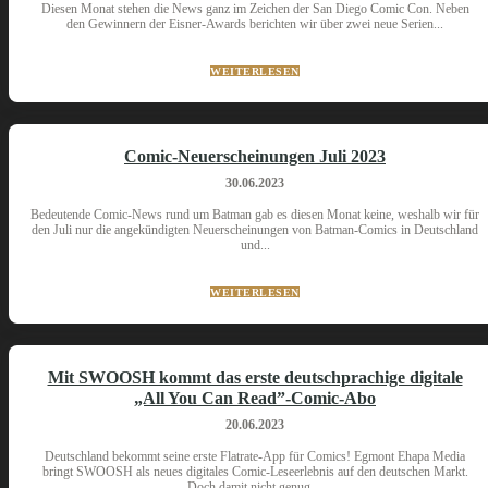
Diesen Monat stehen die News ganz im Zeichen der San Diego Comic Con. Neben
den Gewinnern der Eisner-Awards berichten wir über zwei neue Serien...
WEITERLESEN
Comic-Neuerscheinungen Juli 2023
30.06.2023
Bedeutende Comic-News rund um Batman gab es diesen Monat keine, weshalb wir für
den Juli nur die angekündigten Neuerscheinungen von Batman-Comics in Deutschland
und...
WEITERLESEN
Mit SWOOSH kommt das erste deutschprachige digitale
„All You Can Read”-Comic-Abo
20.06.2023
Deutschland bekommt seine erste Flatrate-App für Comics! Egmont Ehapa Media
bringt SWOOSH als neues digitales Comic-Leseerlebnis auf den deutschen Markt.
Doch damit nicht genug,...