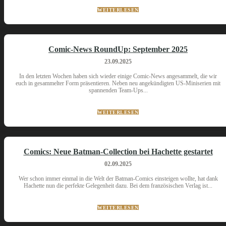
WEITERLESEN
Comic-News RoundUp: September 2025
23.09.2025
In den letzten Wochen haben sich wieder einige Comic-News angesammelt, die wir
euch in gesammelter Form präsentieren. Neben neu angekündigten US-Miniserien mit
spannenden Team-Ups...
WEITERLESEN
Comics: Neue Batman-Collection bei Hachette gestartet
02.09.2025
Wer schon immer einmal in die Welt der Batman-Comics einsteigen wollte, hat dank
Hachette nun die perfekte Gelegenheit dazu. Bei dem französischen Verlag ist...
WEITERLESEN