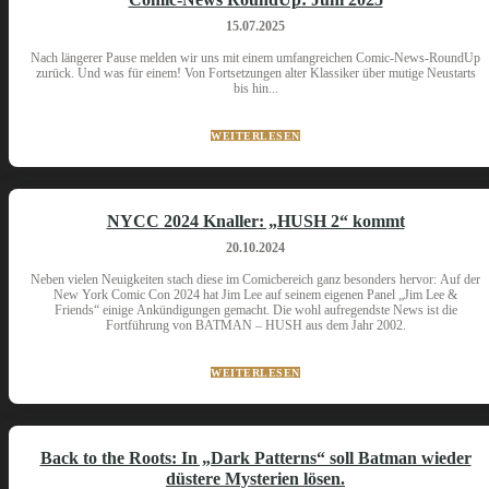
15.07.2025
Nach längerer Pause melden wir uns mit einem umfangreichen Comic-News-RoundUp
zurück. Und was für einem! Von Fortsetzungen alter Klassiker über mutige Neustarts
bis hin...
WEITERLESEN
NYCC 2024 Knaller: „HUSH 2“ kommt
20.10.2024
Neben vielen Neuigkeiten stach diese im Comicbereich ganz besonders hervor: Auf der
New York Comic Con 2024 hat Jim Lee auf seinem eigenen Panel „Jim Lee &
Friends“ einige Ankündigungen gemacht. Die wohl aufregendste News ist die
Fortführung von BATMAN – HUSH aus dem Jahr 2002.
WEITERLESEN
Back to the Roots: In „Dark Patterns“ soll Batman wieder
düstere Mysterien lösen.