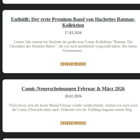
Enthüllt: Der erste Premium-Band von Hachettes Batman-
Kollektion
17.03.2026
Letztes Jahr startete bei Hachette die große neue Comic-Kollektion "Batman: Die
Chroniken des Dunklen Ritters", die wir euch ausführlich vorgestellt haben. Bei einem
Abonnement...
WEITERLESEN
Comic-Neuerscheinungen Februar & März 2026
28.02.2026
Noch bevor sich der kurze Monat Februar wieder verabschiedet, reichen wir euch noch
die Comic-Übersicht dafür nach. Während sich der Frühling langsam seinen Weg...
WEITERLESEN