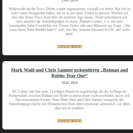
23.07.2024
Mittlerweile hat die News-Dichte wieder zugenommen, weshalb wir dieses Mal viel zu
viele Comic-Neuigkeiten haben, um sie in nur einen Artikel zu pressen. Machen wir
also eine kleine News-Serie über die nächsten Tage daraus. Heute präsentieren wir
euch zunächst die Ankündigungen zu neuen Batman-Comics, u. a. mit einer
kommenden Joker-Geschichte von Torsten Sträter oder eine Miniserie zur Frage: „Was
wenn Jason Todd überlebt hätte?!" oder Juni Bas Autoren-Einstand bei DC und vieles
mehr.
WEITERLESEN
Mark Waid und Chris Samnee präsentieren „Batman and
Robin: Year One“
18.07.2024
DC Comics hat eine neue, 12-teiligen Maxiserie angekündigt, die die Anfänge der
Partnerschaft zwischen Batman und Robin in einem neuen Licht erscheinen lassen soll.
Das renommierte Kreativ-Team Mark Waid und Chris Samnee verspricht, die
Entstehungsgeschichte des Dynamischen Duos dabei emotional, actionreich, vor allem
aber neu zu erzählen.
WEITERLESEN