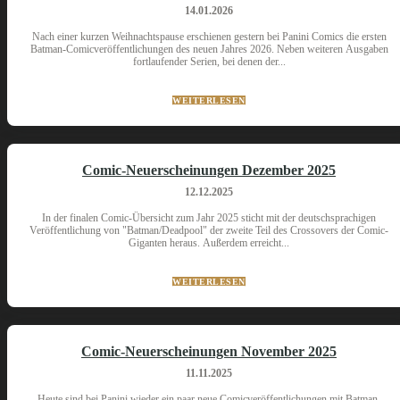
14.01.2026
Nach einer kurzen Weihnachtspause erschienen gestern bei Panini Comics die ersten
Batman-Comicveröffentlichungen des neuen Jahres 2026. Neben weiteren Ausgaben
fortlaufender Serien, bei denen der...
WEITERLESEN
Comic-Neuerscheinungen Dezember 2025
12.12.2025
In der finalen Comic-Übersicht zum Jahr 2025 sticht mit der deutschsprachigen
Veröffentlichung von "Batman/Deadpool" der zweite Teil des Crossovers der Comic-
Giganten heraus. Außerdem erreicht...
WEITERLESEN
Comic-Neuerscheinungen November 2025
11.11.2025
Heute sind bei Panini wieder ein paar neue Comicveröffentlichungen mit Batman-