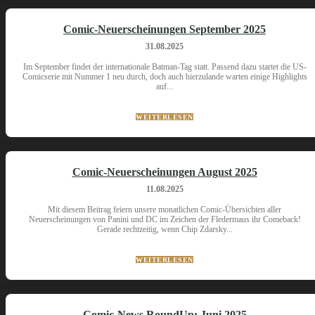
Comic-Neuerscheinungen September 2025
31.08.2025
Im September findet der internationale Batman-Tag statt. Passend dazu startet die US-
Comicserie mit Nummer 1 neu durch, doch auch hierzulande warten einige Highlights
auf...
WEITERLESEN
Comic-Neuerscheinungen August 2025
11.08.2025
Mit diesem Beitrag feiern unsere monatlichen Comic-Übersichten aller
Neuerscheinungen von Panini und DC im Zeichen der Fledermaus ihr Comeback!
Gerade rechtzeitig, wenn Chip Zdarsky...
WEITERLESEN
Comic-News RoundUp: Juni 2025