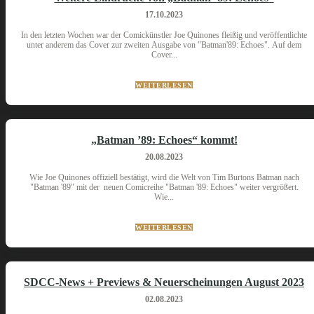
17.10.2023
In den letzten Wochen war der Comickünstler Joe Quinones fleißig und veröffentlichte
unter anderem das Cover zur zweiten Ausgabe von "Batman'89: Echoes". Auf dem
Cover...
WEITERLESEN
„Batman ’89: Echoes“ kommt!
20.08.2023
Wie Joe Quinones offiziell bestätigt, wird die Welt von Tim Burtons Batman nach
"Batman '89" mit der neuen Comicreihe "Batman '89: Echoes" weiter vergrößert.
Wie...
WEITERLESEN
SDCC-News + Previews & Neuerscheinungen August 2023
02.08.2023