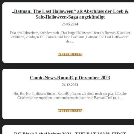
„Batman: The Last Halloween“ als Abschluss der Loeb &
Sale-Halloween-Saga angekündigt
26.05.2024
Fast drei Jahrzehnte, nachdem sich „Das lange Halloween“ fest als Batman-Klassiker
etablierte, kündigen DC Comics und Jeph Loeb mit „Batman: The Last Halloween“
den...
WEITERLESEN
Comic-News-RoundUp Dezember 2023
24.12.2023
Ho, Ho, Ho. In diesem finalen RoundUp haben wir doch noch ein paar hübsche
Geschenke auszupacken; unter anderem ein paar neue Batman-Titel (u. a....
WEITERLESEN