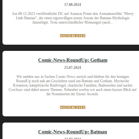
17.08.2024
Am 08.12.2023 veröffentlichte DC auf Amazon Prime den Animationsfilm "Merry
Little Batman", der einen eigenwilligen neuen Ansatz der Batman-Mythologie
hinzufügte. Trotz unterschiedlicher Meinungen (auch...
WEITERLESEN
Comic-News-RoundUp: Gotham
25.07.2024
Wir melden uns in Sachen Comic-News zurück und bleiben für den heutigen
RoundUp noch nah am Geschehen rund um Batman und Gotham. Mystische
Kreaturen, kämpferische Raubvögel, chaotische Familien, Bademoden und nackte
Cowboys sind dabei unsere Themen. Nebenbei werfen wir auch einen kurzen Blick auf
die Nominierten der Eisner Awards.
WEITERLESEN
Comic-News-RoundUp: Batman