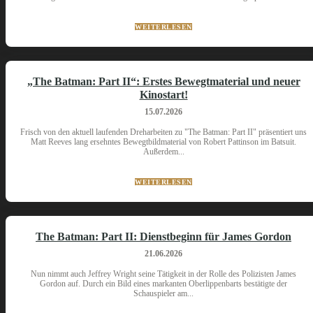
WEITERLESEN
„The Batman: Part II“: Erstes Bewegtmaterial und neuer
Kinostart!
15.07.2026
Frisch von den aktuell laufenden Dreharbeiten zu "The Batman: Part II" präsentiert uns
Matt Reeves lang ersehntes Bewegtbildmaterial von Robert Pattinson im Batsuit.
Außerdem...
WEITERLESEN
The Batman: Part II: Dienstbeginn für James Gordon
21.06.2026
Nun nimmt auch Jeffrey Wright seine Tätigkeit in der Rolle des Polizisten James
Gordon auf. Durch ein Bild eines markanten Oberlippenbarts bestätigte der
Schauspieler am...