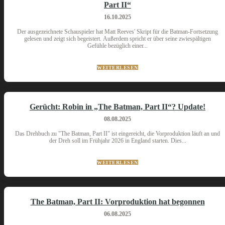
Part II“
16.10.2025
Der ausgezeichnete Schauspieler hat Matt Reeves' Skript für die Batman-Fortsetzung
gelesen und zeigt sich begeistert. Außerdem spricht er über seine zwiespältigen
Gefühle bezüglich einer...
WEITERLESEN
Gerücht: Robin in „The Batman, Part II“? Update!
08.08.2025
Das Drehbuch zu "The Batman, Part II" ist eingereicht, die Vorproduktion läuft an und
der Dreh soll im Frühjahr 2026 in England starten. Dies...
WEITERLESEN
The Batman, Part II: Vorproduktion hat begonnen
06.08.2025