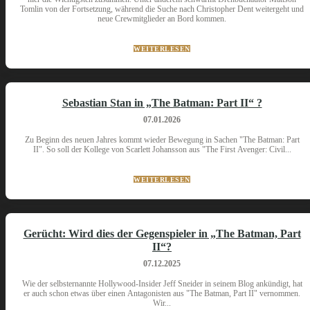
Tomlin von der Fortsetzung, während die Suche nach Christopher Dent weitergeht und
neue Crewmitglieder an Bord kommen.
WEITERLESEN
Sebastian Stan in „The Batman: Part II“ ?
07.01.2026
Zu Beginn des neuen Jahres kommt wieder Bewegung in Sachen "The Batman: Part
II". So soll der Kollege von Scarlett Johansson aus "The First Avenger: Civil...
WEITERLESEN
Gerücht: Wird dies der Gegenspieler in „The Batman, Part
II“?
07.12.2025
Wie der selbsternannte Hollywood-Insider Jeff Sneider in seinem Blog ankündigt, hat
er auch schon etwas über einen Antagonisten aus "The Batman, Part II" vernommen.
Wir...