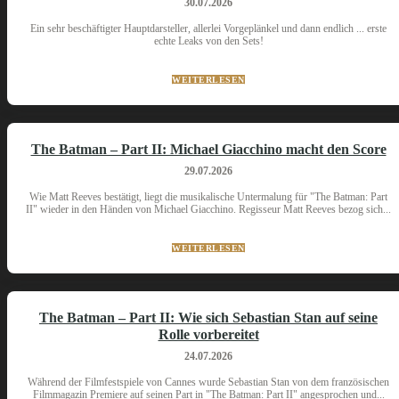
30.07.2026
Ein sehr beschäftigter Hauptdarsteller, allerlei Vorgeplänkel und dann endlich ... erste
echte Leaks von den Sets!
WEITERLESEN
The Batman – Part II: Michael Giacchino macht den Score
29.07.2026
Wie Matt Reeves bestätigt, liegt die musikalische Untermalung für "The Batman: Part
II" wieder in den Händen von Michael Giacchino. Regisseur Matt Reeves bezog sich...
WEITERLESEN
The Batman – Part II: Wie sich Sebastian Stan auf seine
Rolle vorbereitet
24.07.2026
Während der Filmfestspiele von Cannes wurde Sebastian Stan von dem französischen
Filmmagazin Premiere auf seinen Part in "The Batman: Part II" angesprochen und...