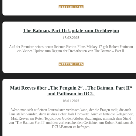
WEITERLESEN
The Batman, Part II: Update zum Drehbeginn
15.02.2025
Auf der Premiere seines neuen Science-Fiction-Films Mickey 17 gab Robert Pattinson
ein kleines Update zum Beginn der Dreharbeiten von The Batman – Part II.
WEITERLESEN
Matt Reeves über „The Penguin 2“, „The Batman, Part II“
und Pattinson im DCU
08.01.2025
Wenn man sich auf einen Journalisten verlassen kann, der die Fragen stellt, die auch
Fans stellen würden, dann ist dies sicher Josh Horowitz. Auch er hatte die Gelegenheit,
Matt Reeves am Roten Teppich der Golden Globes abzufangen, um nach dem Stand
von "The Batman Part II" und den vorherrschenden Gerüchten um Robert Pattinson als
DCU-Batman zu befragen.