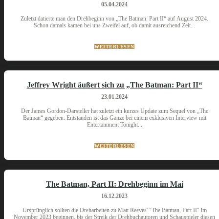
05.04.2024
Zuletzt datierte man den Drehbeginn von „The Batman: Part II“ auf August 2024.
Schon damals kamen bei uns Zweifel auf, ob damit ausreichend Zeit...
WEITERLESEN
Jeffrey Wright äußert sich zu „The Batman: Part II“
23.01.2024
Der James Gordon-Darsteller hat zuletzt ein kurzes Update zum Sequel von „The
Batman“ gegeben. Entstanden ist das Ganze bei einem exklusiven Interview mit
Entertainment Tonight...
WEITERLESEN
The Batman, Part II: Drehbeginn im Mai
16.12.2023
Ursprünglich sollten die Dreharbeiten zu Matt Reeves' "The Batman, Part II" im
November 2023 beginnen, bis der Streik der Drehbuchautoren und Schauspieler diesen