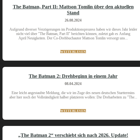
The Batman, Part II: Mattson Tomlin über den aktuellen
Stand
26.08.2024
Aufgrund diverser Verzögerungen im Produktionsprozess haben wir dieses Jahr leider
nicht viel über "The Batman, Part II" berichten können, zuletzt gab es Anfang
April Neuigkeiten. Der Co-Drehbuchautor Mattson Tomlin versorgt uns...
WEITERLESEN
The Batman 2: Drehbeginn in einem Jahr
08.04.2024
Eine leicht angestaubte Meldung, die wir im Zuge des neuen deutschen Starttermins
aber hier noch der Vollständigkeit halber platzieren wollen: Die Dreharbeiten zu "The...
WEITERLESEN
„The Batman 2“ verschiebt sich nach 2026. Update!