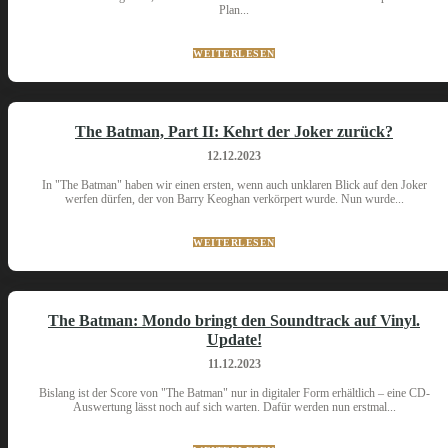
Plan...
WEITERLESEN
The Batman, Part II: Kehrt der Joker zurück?
12.12.2023
In "The Batman" haben wir einen ersten, wenn auch unklaren Blick auf den Joker
werfen dürfen, der von Barry Keoghan verkörpert wurde. Nun wurde...
WEITERLESEN
The Batman: Mondo bringt den Soundtrack auf Vinyl.
Update!
11.12.2023
Bislang ist der Score von "The Batman" nur in digitaler Form erhältlich – eine CD-
Auswertung lässt noch auf sich warten. Dafür werden nun erstmal...