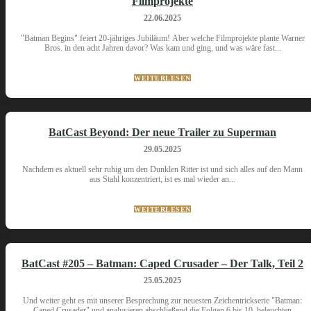
Filmprojekte
22.06.2025
"Batman Begins" feiert 20-jähriges Jubiläum! Aber welche Filmprojekte plante Warner
Bros. in den acht Jahren davor? Was kam und ging, und was wäre fast...
WEITERLESEN
BatCast Beyond: Der neue Trailer zu Superman
29.05.2025
Nachdem es aktuell sehr ruhig um den Dunklen Ritter ist und sich alles auf den Mann
aus Stahl konzentriert, ist es mal wieder an...
WEITERLESEN
BatCast #205 – Batman: Caped Crusader – Der Talk, Teil 2
25.05.2025
Und weiter geht es mit unserer Besprechung zur neuesten Zeichentrickserie "Batman:
Caped Crusader" und analysieren abschließend die Folgen 6 bis 10, beleuchten