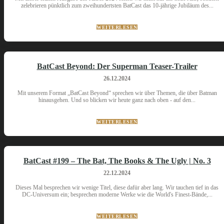
zelebrieren pünktlich zum zweihundertsten BatCast das 10-jährige Jubiläum des...
WEITERLESEN
BatCast Beyond: Der Superman Teaser-Trailer
26.12.2024
Mit unserem Format „BatCast Beyond“ sprechen wir über Themen, die über Batman
hinausgehen. Und so blicken wir heute ganz nach oben - auf den...
WEITERLESEN
BatCast #199 – The Bat, The Books & The Ugly | No. 3
22.12.2024
Dieses Mal besprechen wir wenige Titel, diese dafür aber lang. Wir tauchen tief in das
DC-Universum ein; besprechen moderne Werke wie die World's Finest-Bände,...
WEITERLESEN