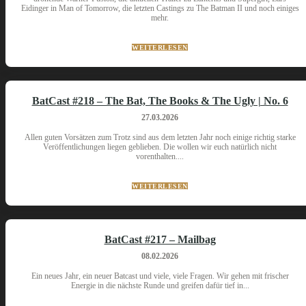
Eidinger in Man of Tomorrow, die letzten Castings zu The Batman II und noch einiges
mehr.
WEITERLESEN
BatCast #218 – The Bat, The Books & The Ugly | No. 6
27.03.2026
Allen guten Vorsätzen zum Trotz sind aus dem letzten Jahr noch einige richtig starke
Veröffentlichungen liegen geblieben. Die wollen wir euch natürlich nicht
vorenthalten....
WEITERLESEN
BatCast #217 – Mailbag
08.02.2026
Ein neues Jahr, ein neuer Batcast und viele, viele Fragen. Wir gehen mit frischer
Energie in die nächste Runde und greifen dafür tief in...