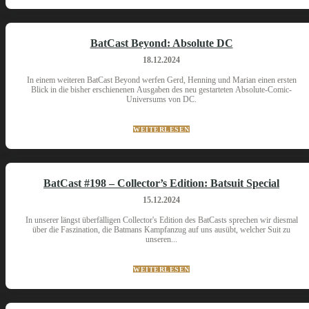
BatCast Beyond: Absolute DC
18.12.2024
In einem weiteren BatCast Beyond werfen Gerd, Henning und Marian einen ersten
Blick in die bisher erschienenen Ausgaben des neu gestarteten Absolute-Comic-
Universums von DC.
WEITERLESEN
BatCast #198 – Collector’s Edition: Batsuit Special
15.12.2024
In unserer längst überfälligen Collector's Edition des BatCasts sprechen wir diesmal
über die Faszination, die Batmans Kampfanzug auf uns ausübt, welcher Suit zu
unseren...
WEITERLESEN