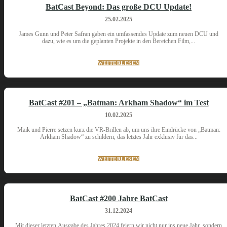
BatCast Beyond: Das große DCU Update!
25.02.2025
James Gunn und Peter Safran gaben ein umfassendes Update zum neuen DCU und
dazu, wie es um die geplanten Projekte in den Bereichen Film,...
WEITERLESEN
BatCast #201 – „Batman: Arkham Shadow“ im Test
10.02.2025
Maik und Pierre setzen kurz die VR-Brillen ab, um uns ihre Eindrücke von „Batman:
Arkham Shadow“ zu schildern, das letztes Jahr exklusiv für das...
WEITERLESEN
BatCast #200 Jahre BatCast
31.12.2024
Mit dieser letzten Ausgabe des Jahres 2024 feiern wir nicht nur ins neue Jahr, sondern