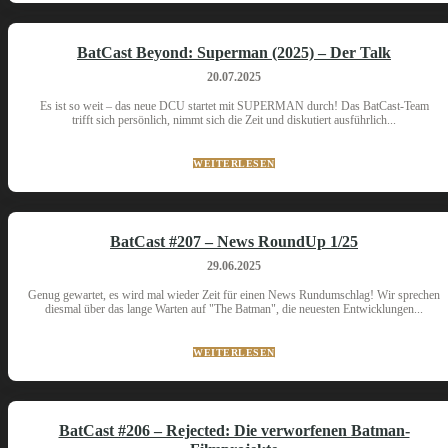
BatCast Beyond: Superman (2025) – Der Talk
20.07.2025
Es ist so weit – das neue DCU startet mit SUPERMAN durch! Das BatCast-Team
trifft sich persönlich, nimmt sich die Zeit und diskutiert ausführlich...
WEITERLESEN
BatCast #207 – News RoundUp 1/25
29.06.2025
Genug gewartet, es wird mal wieder Zeit für einen News Rundumschlag! Wir sprechen
diesmal über das lange Warten auf "The Batman", die neuesten Entwicklungen...
WEITERLESEN
BatCast #206 – Rejected: Die verworfenen Batman-