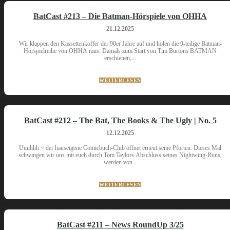
BatCast #213 – Die Batman-Hörspiele von OHHA
21.12.2025
Wir klappen den Kassettenkoffer der 90er Jahre auf und holen die 9-teilige Batman-
Hörspielreihe von OHHA raus. Damals zum Start von Tim Burtons BATMAN
erschienen,...
WEITERLESEN
BatCast #212 – The Bat, The Books & The Ugly | No. 5
12.12.2025
Uuuhhh ~ der hauseigene Comicbuch-Club öffnet erneut seine Pforten. Dieses Mal
schwingen wir uns mit euch durch Tom Taylors Abschluss seines Nightwing-Runs,
werden von...
WEITERLESEN
BatCast #211 – News RoundUp 3/25