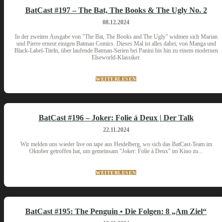
BatCast #197 – The Bat, The Books & The Ugly No. 2
08.12.2024
In der zweiten Ausgabe von "The Bat, The Books and The Ugly" widmen sich Marian
und Pierre erneut einigen Batman Comics. Dieses Mal ist alles dabei, von Manga und
Black-Label-Titeln, über laufende Batman-Serien bei Panini bis hin zu einem modernen
Elseworld-Klassiker.
WEITERLESEN
BatCast #196 – Joker: Folie á Deux | Der Talk
22.11.2024
Wir melden uns wieder live on tape aus Heidelberg, wo sich das BatCast-Team im
Oktober getroffen hat, um gemeinsam "Joker: Folie à Deux" im Kino zu...
WEITERLESEN
BatCast #195: The Penguin • Die Folgen: 8 „Am Ziel“