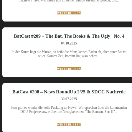
nächste Phase. Wir haben uns in kleiner Runde zusammengesetzt, um...
WEITERLESEN
BatCast #209 – The Bat, The Books & The Ugly | No. 4
04.10.2025
In der Kürze liegt die Würze, da beißt die Maus keinen Faden ab, aber guter Rat ist
teuer. Kommt Zeit, kommt Rat, also nehmt...
WEITERLESEN
BatCast #208 – News RoundUp 2/25 & SDCC Nachrede
30.07.2025
Jetzt gibt es wieder die volle Packung an News! Wir sprechen über die kommenden
DCU-Projekte sowie über die Neuigkeiten zu "The Batman, Part II"...
WEITERLESEN