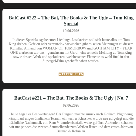
BatCast #222 – The Bat, The Books & The Ugly – Tom King
Special
19.06.2026
In dieser Spezialausgabe eures Lieblings-Lesekreises soll sich heute alles um Tom
King drehen. Gefeiert oder verteufelt - dazwischen gibt es selten Meinungen zu diesem
Künstler. Anhand von WOMAN OF TOMORROW und GOTHAM CITY - YEAR
ONE erarbeiten wir uns - gemeinsam mit Gerd - eine aktuelle Meinung zu Tom King
sowie dessen Werk und spekulieren, welche seiner Elemente es wohl final in den
Supergirl-Film geschafft haben werden.
WEITERLESEN
BatCast #221 – The Bat, The Books & The Ugly | No. 7
02.06.2026
Heute hagelt es Bestwertungen! Der Pinguin möchte zurück nach Gotham, Nightwing
kämpft auf ungewöhnlichem Terrain, ein wahrer Klassiker wurde neu aufgelegt und die
nächtliche Nachtmusik von Ram V wurde ebenfalls weitergeführt. Außerdem schauen
wir uns je noch die zweiten Sammelbände zum Weißen Ritter und dem ersten Jahr von
Batman & Robin an.