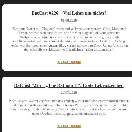
BatCast #226 – Viel Lehm um nichts?
01.08.2026
Der neue Trailer zu „Clayface” ist da und will analysiert werden. Gerd, Maik und
Marian nehmen sich ausführlich Zeit für Matt Hagens Fall vom gefeierten
Nachwuchsstar zum entstellten Rächer und versuchen zu ergründen, ob
möglicherweise noch mehr hinter der tönernen Fassade steckt. Gleich zu Anfang
werfen wir aber noch einen kurzen Blick zurück auf die San Diego Comic-Con sowie
den ebenfalls erst kürzlich veröffentlichten Trailer zu „Lanterns”.
WEITERLESEN
BatCast #225 – „The Batman II“: Erste Lebenszeichen
22.07.2026
Nach langem Warten versorgt man uns endlich wieder mit handfesteren Informationen
und dem ersten Bewegtbild zu "The Batman - Part II", auch wenn das für gemischte
Gefühle sorgt. In der Bathöhle gibt es also durchaus Grund zur Freude, auch wenn
unsere Geduld weiterhin ganz schön strapaziert wird.
WEITERLESEN