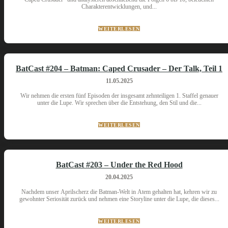
Charakterentwicklungen, und...
WEITERLESEN
BatCast #204 – Batman: Caped Crusader – Der Talk, Teil 1
11.05.2025
Wir nehmen die ersten fünf Episoden der insgesamt zehnteiligen 1. Staffel genauer
unter die Lupe. Wir sprechen über die Entstehung, den Stil und die...
WEITERLESEN
BatCast #203 – Under the Red Hood
20.04.2025
Nachdem unser Aprilscherz die Batman-Welt in Atem gehalten hat, kehren wir zu
gewohnter Seriosität zurück und nehmen eine Storyline unter die Lupe, die dieses...
WEITERLESEN