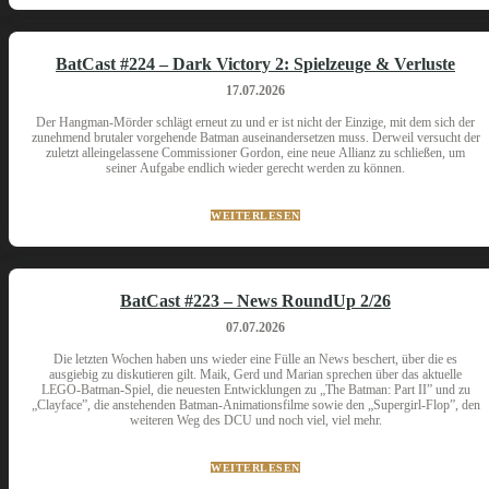
BatCast #224 – Dark Victory 2: Spielzeuge & Verluste
17.07.2026
Der Hangman-Mörder schlägt erneut zu und er ist nicht der Einzige, mit dem sich der
zunehmend brutaler vorgehende Batman auseinandersetzen muss. Derweil versucht der
zuletzt alleingelassene Commissioner Gordon, eine neue Allianz zu schließen, um
seiner Aufgabe endlich wieder gerecht werden zu können.
WEITERLESEN
BatCast #223 – News RoundUp 2/26
07.07.2026
Die letzten Wochen haben uns wieder eine Fülle an News beschert, über die es
ausgiebig zu diskutieren gilt. Maik, Gerd und Marian sprechen über das aktuelle
LEGO-Batman-Spiel, die neuesten Entwicklungen zu „The Batman: Part II” und zu
„Clayface”, die anstehenden Batman-Animationsfilme sowie den „Supergirl-Flop”, den
weiteren Weg des DCU und noch viel, viel mehr.
WEITERLESEN