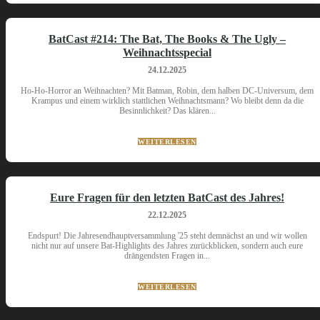
BatCast #214: The Bat, The Books & The Ugly –
Weihnachtsspecial
24.12.2025
Ho-Ho-Horror an Weihnachten? Mit Batman, Robin, dem halben DC-Universum, dem
Krampus und einem wirklich stattlichen Weihnachtsmann? Wo bleibt denn da die
Besinnlichkeit? Das klären...
WEITERLESEN
Eure Fragen für den letzten BatCast des Jahres!
22.12.2025
Endspurt! Die Jahresendhauptversammlung '25 steht demnächst an und wir wollen
nicht nur auf unsere Bat-Highlights des Jahres zurückblicken, sondern auch eure
drängendsten Fragen in...
WEITERLESEN