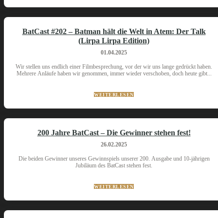
BatCast #202 – Batman hält die Welt in Atem: Der Talk
(Lirpa Lirpa Edition)
01.04.2025
Wir stellen uns endlich einer Filmbesprechung, vor der wir uns lange gedrückt haben.
Mehrere Anläufe haben wir genommen, immer wieder verschoben, doch heute gibt...
WEITERLESEN
200 Jahre BatCast – Die Gewinner stehen fest!
26.02.2025
Die beiden Gewinner unseres Gewinnspiels unserer 200. Ausgabe und 10-jährigen
Jubiläum des BatCast stehen fest.
WEITERLESEN