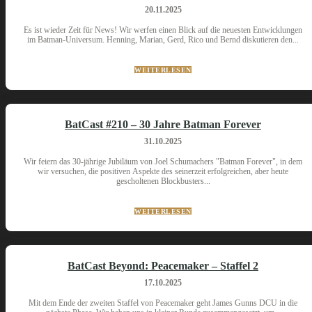
20.11.2025
Es ist wieder Zeit für News! Wir werfen einen Blick auf die neuesten Entwicklungen
im Batman-Universum. Henning, Marian, Gerd, Rico und Bernd diskutieren den...
WEITERLESEN
BatCast #210 – 30 Jahre Batman Forever
31.10.2025
Wir feiern das 30-jährige Jubiläum von Joel Schumachers "Batman Forever", in dem
wir versuchen, die positiven Aspekte des seinerzeit erfolgreichen, aber heute
gescholtenen Blockbusters...
WEITERLESEN
BatCast Beyond: Peacemaker – Staffel 2
17.10.2025
Mit dem Ende der zweiten Staffel von Peacemaker geht James Gunns DCU in die