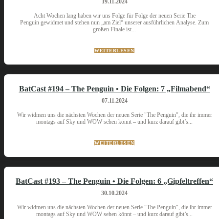
19.11.2024
Acht Wochen lang haben wir uns Folge für Folge der neuen Serie The
Penguin gewidmet und stehen nun „am Ziel“ unserer ausführlichen Analyse. Zum
großen Finale ist...
WEITERLESEN
BatCast #194 – The Penguin • Die Folgen: 7 „Filmabend“
07.11.2024
Wir widmen uns die nächsten Wochen der neuen Serie "The Penguin", die ihr immer
montags auf Sky und WOW sehen könnt – und kurz darauf gibt’s...
WEITERLESEN
BatCast #193 – The Penguin • Die Folgen: 6 „Gipfeltreffen“
30.10.2024
Wir widmen uns die nächsten Wochen der neuen Serie "The Penguin", die ihr immer
montags auf Sky und WOW sehen könnt – und kurz darauf gibt’s...