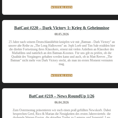
WEITERLESEN
BatCast #220 – Dark Victory 1: Krieg & Geheimnisse
08.05.2026
25 Jahre nach seinem Deutschlanddebüt knüpfen wir mit „Batman - Dark Victory“ an
unsere alte Reihe zu „The Long Halloween“ an. Jeph Loeb und Tim Sale erzählen hier
die direkte Fortsetzung ihres Klassikers, erneut mit vielen Anleihen an Klassiker des
Mafiafilms und natürlich an den Batman-Kosmos. Für uns gilt zu prüfen, ob die
Qualität des Vorgängers gehalten werden kann und auch, ob in Matt Reeves „The
Batman“ nicht mehr von Dark Victory steckt, als man im ersten Moment vermuten
mag.
WEITERLESEN
BatCast #219 – News RoundUp 1/26
06.04.2026
Zum Ostermontag präsentieren wir euch einen prall gefüllten Newskorb. Dabei
besprechen Gerd, Rico & Marian die Neuigkeiten des ersten Jahresviertels: die
drohende Warner-Fusion, die aktuellen Trailer zu Lanterns und Supergirl, Lars