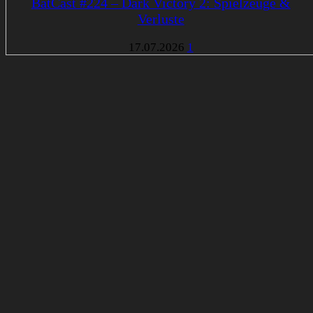
BatCast #224 – Dark Victory 2: Spielzeuge &
Verluste
17.07.2026
1