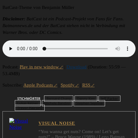
BatCast-Theme von Benjamin Müller
Disclaimer:
BatCast ist ein Podcast-Projekt von Fans für Fans.
Batmannews.de und der BatCast stehen nicht in Verbindung mit
Warner Bros. oder DC Comics.
Podcast:
Play in new window
|
Download
(Duration: 55:59 —
53.4MB)
Subscribe:
Apple Podcasts
|
Spotify
|
RSS
STICHWÖRTER
Bernard Chang
Danny Kim
Jeff Parker
Lukas Ketner
Michele Bandini
Stephen Segovia
Trevor Hairsine
VISUAL NOISE
“You wanna get nuts? Come on! Let’s get
nuts!” – Bruce Wayne (1989) / Lego Batman