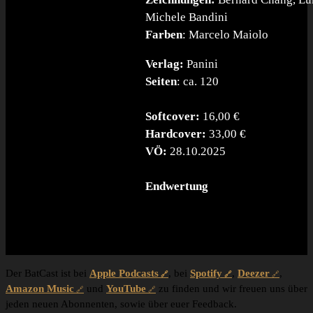
Michele Bandini
Farben
: Marcelo Maiolo
Verlag:
Panini
Seiten
: ca. 120
Softcover:
16,00 €
Hardcover:
33,00 €
VÖ:
28.10.2025
Endwertung
Der BatCast ist bei
Apple Podcasts
, bei
Spotify
,
Deezer
,
Amazon Music
und
YouTube
zu finden und wir freuen uns über
jeden neuen Abonnenten, sowie über euer Feedback.