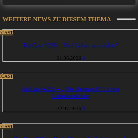
WEITERE NEWS ZU DIESEM THEMA
TCAST
BatCast #226 – Viel Lehm um nichts?
01.08.2026
0
TCAST
BatCast #225 – „The Batman II“: Erste
Lebenszeichen
22.07.2026
0
TCAST