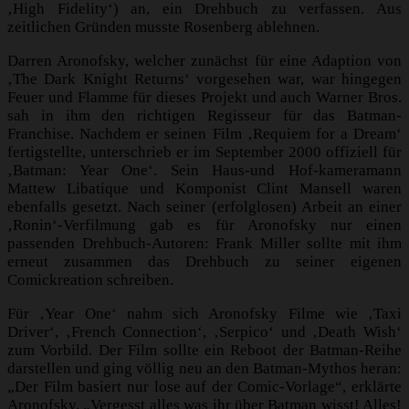
‚High Fidelity‘) an, ein Drehbuch zu verfassen. Aus
zeitlichen Gründen musste Rosenberg ablehnen.
Darren Aronofsky, welcher zunächst für eine Adaption von
‚The Dark Knight Returns‘ vorgesehen war, war hingegen
Feuer und Flamme für dieses Projekt und auch Warner Bros.
sah in ihm den richtigen Regisseur für das Batman-
Franchise. Nachdem er seinen Film ‚Requiem for a Dream‘
fertigstellte, unterschrieb er im September 2000 offiziell für
‚Batman: Year One‘. Sein Haus-und Hof-kameramann
Mattew Libatique und Komponist Clint Mansell waren
ebenfalls gesetzt. Nach seiner (erfolglosen) Arbeit an einer
‚Ronin‘-Verfilmung gab es für Aronofsky nur einen
passenden Drehbuch-Autoren: Frank Miller sollte mit ihm
erneut zusammen das Drehbuch zu seiner eigenen
Comickreation schreiben.
Für ‚Year One‘ nahm sich Aronofsky Filme wie ‚Taxi
Driver‘, ‚French Connection‘, ‚Serpico‘ und ‚Death Wish‘
zum Vorbild. Der Film sollte ein Reboot der Batman-Reihe
darstellen und ging völlig neu an den Batman-Mythos heran:
„Der Film basiert nur lose auf der Comic-Vorlage“, erklärte
Aronofsky. „Vergesst alles was ihr über Batman wisst! Alles!