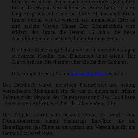
Enterprises auf der Suche nach dem verloren geglaubten
Erben des Wayne-Vermächtnisses. Bruce hatte 15 Jahre
lang Anspruch auf das Erbe. Little Al und auch Bruce
finden heraus wer er wirklich ist, nimmt sein Erbe an
und bezieht Wayne Manor. Der Öffentlichkeit wird
erklärt, das Bruce die letzten 15 Jahre die beste
Ausbildung in den besten Schulen Europas genoss.
Die letzte Szene zeigt Selina wie sie in einem hautengen
schwarzen Kostüm eine Diamanten-Kette stiehlt. Der
Alarm geht an. Sie flüchtet über die Dächer Gothams.
Das komplette Script kann
hier nachgelesen
werden.
Das Drehbuch wurde mehrfach überarbeitet und schlug
verschiedene Richtungen ein. So war zu einem sehr frühen
Zeitpunkt der Pinguin der Hauptgegner und Red Hood hatte
seinen ersten Auftritt, welcher als Joker enden sollte.
Das Projekt schritt sehr schnell voran. Es wurde eine
Produktionsfirma damit beauftragt Entwürfe für die
Hauptfiguren des Films zu entwerfen und Vorschläge für ein
Batmobil zu erarbeiten: