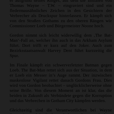
er aufgrund seines Ringes, auf dem die Initialen von
Thomas Wayne – T.W. – eingraviert sind und ein
fledermausähnliches Zeichen in den Gesichtern der
Verbrecher als Druckspur hinterlassen. Er kämpft sich
von den Straßen Gothams zu den oberen Rängen wie
Commissioner Loeb und Bürgermeister Noone hoch.
Gordon nimmt sich leicht widerwillig dem ‚The Bat-
Man‘-Fall an, welcher ihn auch in das Arkham Asylum
führt. Dort trifft er kurz auf den Joker. Auch zum
Bezirksstaatsanwalt Harvey Dent führt kurzzeitig die
Spur.
Im Finale kämpft ein schwerverletzter Batman gegen
Loeb. The Bat-Man rettet sich aus der Situation, in dem
er Loeb ein Messer in’s Auge rammt. Der inzwischen
maskenlose Vigilant rettet danach Gordons Frau. Dies
wird von Gordon beobachtet – unglücklicherweise ohne
seine Brille. Von diesem Moment an ist klar, das die
beiden in Zukunft als Verbündete gegen die Korruption
und das Verbrechen in Gotham City kämpfen werden.
Gleichzeitig sind die Verantwortlichen bei Wayne