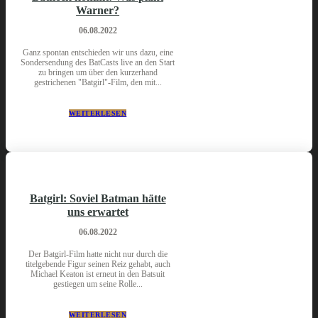
Warner?
06.08.2022
Ganz spontan entschieden wir uns dazu, eine
Sondersendung des BatCasts live an den Start
zu bringen um über den kurzerhand
gestrichenen "Batgirl"-Film, den mit...
WEITERLESEN
Batgirl: Soviel Batman hätte
uns erwartet
06.08.2022
Der Batgirl-Film hatte nicht nur durch die
titelgebende Figur seinen Reiz gehabt, auch
Michael Keaton ist erneut in den Batsuit
gestiegen um seine Rolle...
WEITERLESEN