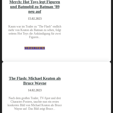
Merch: Hot Toys legt Figuren
und Batmobil zu Batman ’89
neu auf
15.02.2023
Kaum war im Trailer zu "The Flash" endlich
mehr von Keaton als Batman zu sehen, folgt
seitens Hot Toys die Ankündigung für zwei
Figuren...
WEITERLESEN
The Flash: Michael Keaton als
Bruce Wayne
14.02.2023
Nach dem großen Trailer, TV-Spot und drei
Character-Postern, tauchte nun ein erstes
konkretes Bild von Michael Keaton als Bruce
Wayne auf. Das Bild zeigt Bruce...