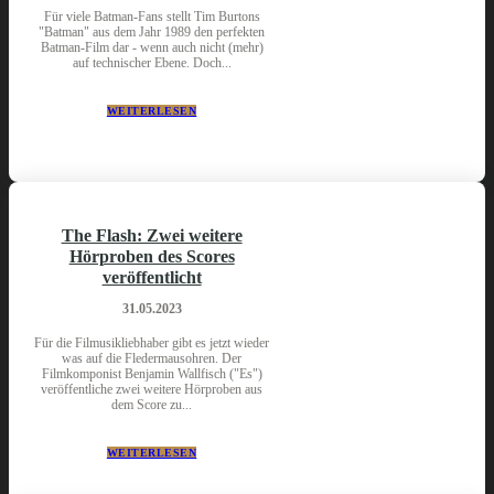
Für viele Batman-Fans stellt Tim Burtons
"Batman" aus dem Jahr 1989 den perfekten
Batman-Film dar - wenn auch nicht (mehr)
auf technischer Ebene. Doch...
WEITERLESEN
The Flash: Zwei weitere
Hörproben des Scores
veröffentlicht
31.05.2023
Für die Filmusikliebhaber gibt es jetzt wieder
was auf die Fledermausohren. Der
Filmkomponist Benjamin Wallfisch ("Es")
veröffentliche zwei weitere Hörproben aus
dem Score zu...
WEITERLESEN