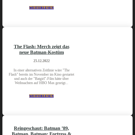
WEITERLESEN
The Flash: Merch zeigt das
neue Batman-Kostüm
25.12.2022
In einer alternativen Zeitlinie wäre "The
Flash" bereits im November im Kino gestartet
und auch der "Batgirl"-Film hätte über
Weihnachten auf HBO Max gezeigt...
WEITERLESEN
Reingeschaut: Batman ’89,
Batman, Batman: Fortress &