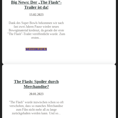
Big News: Der „The Flash“-
Trailer ist da!
13.02.2023
Dank des Super Bowls bekommen wir nach
fast zwei Jahren Pause wieder neues
Bewegtmaterial kredenzt, da gerade der erste
"The Flash"-Trailer veröffentlicht wurde. Zum
ersten...
WEITERLESEN
The Flash: Spoiler durch
Merchandise?
20.01.2023
"The Flash" wurde inzwischen schon so oft
verschoben, dass so manches Merchandise
zum Film nicht mehr all zu lange
zurückgehalten werden kann. Und so...