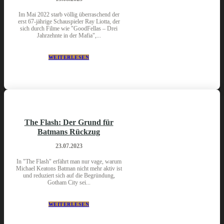
Im Mai 2022 starb völlig überraschend der
erst 67-jährige Schauspieler Ray Liotta, der
sich durch Filme wie "GoodFellas – Drei
Jahrzehnte in der Mafia",...
WEITERLESEN
The Flash: Der Grund für
Batmans Rückzug
23.07.2023
In "The Flash" erfährt man nur vage, warum
Michael Keatons Batman nicht mehr aktiv ist
und reduziert sich auf die Begründung,
Gotham City sei...
WEITERLESEN