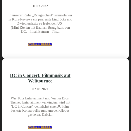
11.07.2022
In unserer Reihe „Reingeschaut” sammeln wir
in Kurz-Reviews ein paar erste Eindrücke und
Zwischenfazits zu laufenden US-
(Mini-)Serien mit Batman-Bezug bzw. von
DC. Inhalt Batman - The...
WEITERLESEN
DC in Concert: Filmmusik auf
Welttournee
07.06.2022
Wie TCG Entertainment und Warner Bros.
Themed Entertainment verkünden, wird mit
"DC in Concert" demnächst eine DC Film-
basierte Konzertreihe rund um den Globus
gastieren. Dabei...
WEITERLESEN