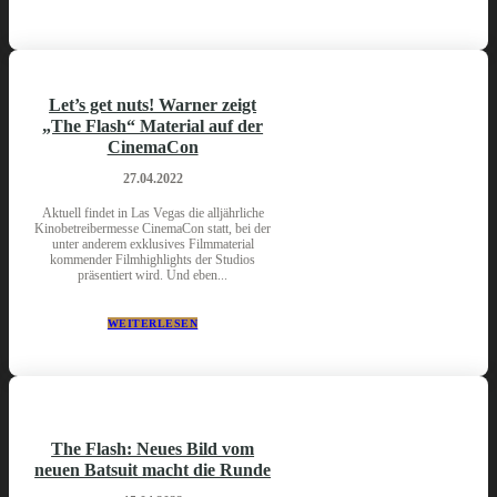
Let’s get nuts! Warner zeigt
„The Flash“ Material auf der
CinemaCon
27.04.2022
Aktuell findet in Las Vegas die alljährliche
Kinobetreibermesse CinemaCon statt, bei der
unter anderem exklusives Filmmaterial
kommender Filmhighlights der Studios
präsentiert wird. Und eben...
WEITERLESEN
The Flash: Neues Bild vom
neuen Batsuit macht die Runde