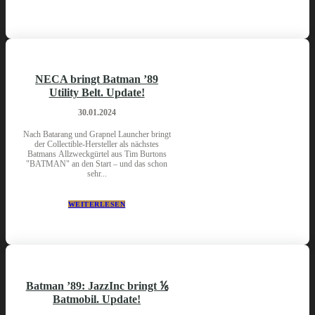
NECA bringt Batman ’89
Utility Belt. Update!
30.01.2024
Nach Batarang und Grapnel Launcher bringt
der Collectible-Hersteller als nächstes
Batmans Allzweckgürtel aus Tim Burtons
"BATMAN" an den Start – und das schon
sehr...
WEITERLESEN
Batman ’89: JazzInc bringt ⅙
Batmobil. Update!