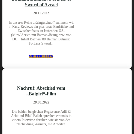
Sword of Azrael
20.11.2022
In unserer Reihe „Reingeschaut” sammeln wir
in Kurz-Reviews ein paar erste Eindrücke und
Zwischenfazits zu laufenden US-
(Mini-)Serien mit Batman-Bezug bzw. von
DC. Inhalt Batman '89 Batman Batman:
Fortress Sword...
WEITERLESEN
Nachruf: Abschied vom
„Batgirl“-Film
29.08.2022
Die beiden belgischen Regisseure Adil El
Arbi und Bilall Fallah sprechen erstmals in
einem Interview darüber, wie sie von der
Entscheidung Warners, die Arbeiten...