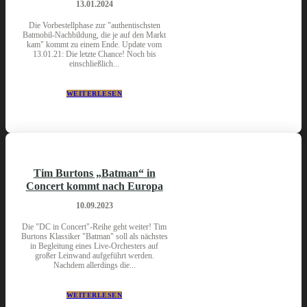
13.01.2024
Die Vorbestellphase zur "authentischsten
Batmobil-Nachbildung, die je auf den Markt
kam" kommt zu einem Ende. Update vom
13.01.21: Die letzte Chance! Noch bis
einschließlich...
WEITERLESEN
Tim Burtons „Batman“ in
Concert kommt nach Europa
10.09.2023
Die "DC in Concert"-Reihe geht weiter! Tim
Burtons Klassiker "Batman" soll als nächstes
in Begleitung eines Live-Orchesters auf
großer Leinwand aufgeführt werden.
Nachdem allerdings die...
WEITERLESEN