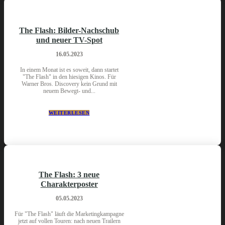
The Flash: Bilder-Nachschub
und neuer TV-Spot
16.05.2023
In einem Monat ist es soweit, dann startet
"The Flash" in den hiesigen Kinos. Für
Warner Bros. Discovery kein Grund mit
neuem Bewegt- und...
WEITERLESEN
The Flash: 3 neue
Charakterposter
05.05.2023
Für "The Flash" läuft die Marketingkampagne
jetzt auf vollen Touren: nach neuen Trailern