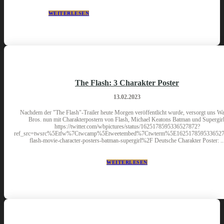
WEITERLESEN
The Flash: 3 Charakter Poster
13.02.2023
Nachdem der "The Flash"-Trailer heute Morgen veröffentlicht wurde, versorgt uns W
Bros. nun mit Charakterpostern von Flash, Michael Keatons Batman und Supergirl
https://twitter.com/wbpictures/status/1625178595336527872?
ref_src=twsrc%5Etfw%7Ctwcamp%5Etweetembed%7Ctwterm%5E1625178595336527
flash-movie-character-posters-batman-supergirl%2F Deutsche Charakt
WEITERLESEN