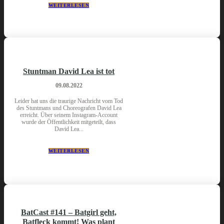
WEITERLESEN
Stuntman David Lea ist tot
09.08.2022
Leider hat uns die traurige Nachricht vom Tod
des Stuntmans und Choreografen David Lea
erreicht. Über seinem Instagram-Account
wurde der Öffentlichkeit mitgeteilt, dass
David Lea...
WEITERLESEN
BatCast #141 – Batgirl geht,
Batfleck kommt! Was plant