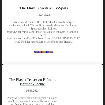
The Flash: 2 weitere TV-Spots
14.04.2023
Als würde der neue "The Flash"-Trailer bereits morgen
erscheinen, schießt Warner Bros. gerade kleine Ankündigungs-
Spots aus allen Rohren.
https://twitter.com/FlashFilmNews/status/1646897957235568640?
s=20
https://twitter.com/FlashFilmNews/status/1646924315919540238?
s=20 Und der heute Morgen veröffentlichte Trailer...
WEITERLESEN
The Flash: Teaser zu Elfmans
Batman-Theme
16.03.2023
Andy Muschietti hat auf Instagram ein Video
geteilt, in dem das ikonische Batman-Theme
von Danny Elfman zu hören ist, welches