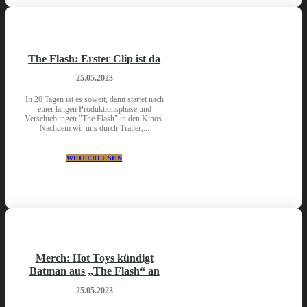
The Flash: Erster Clip ist da
25.05.2023
In 20 Tagen ist es soweit, dann startet nach
einer langen Produktionsphase und
Verschiebungen "The Flash" in den Kinos.
Nachdem wir uns durch Trailer,...
WEITERLESEN
Merch: Hot Toys kündigt
Batman aus „The Flash“ an
25.05.2023