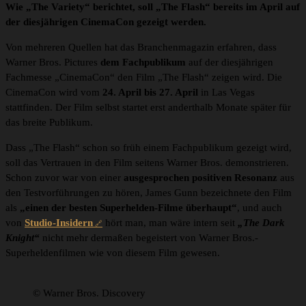
Wie „The Variety“ berichtet, soll „The Flash“ bereits im April auf
der diesjährigen CinemaCon gezeigt werden.
Von mehreren Quellen hat das Branchenmagazin erfahren, dass
Warner Bros. Pictures
dem Fachpublikum
auf der diesjährigen
Fachmesse „CinemaCon“ den Film „The Flash“ zeigen wird. Die
CinemaCon wird vom
24. April bis 27. April
in Las Vegas
stattfinden. Der Film selbst startet erst anderthalb Monate später für
das breite Publikum.
Dass „The Flash“ schon so früh einem Fachpublikum gezeigt wird,
soll das Vertrauen in den Film seitens Warner Bros. demonstrieren.
Schon zuvor war von einer
ausgesprochen positiven Resonanz
aus
den Testvorführungen zu hören, James Gunn bezeichnete den Film
als
„einen der besten Superhelden-Filme überhaupt“
, und auch
von
Studio-Insidern
hört man, man wäre intern seit
„The Dark
Knight“
nicht mehr dermaßen begeistert von Warner Bros.-
Superheldenfilmen wie von diesem Film gewesen.
© Warner Bros. Discovery