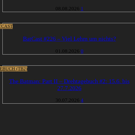
08.08.2026
1
TCAST
BatCast #226 – Viel Lehm um nichts?
01.08.2026
0
EBUCH (TB2)
The Batman: Part II – Drehtagebuch #2: 15.6. bis
27.7.2026
30.07.2026
4