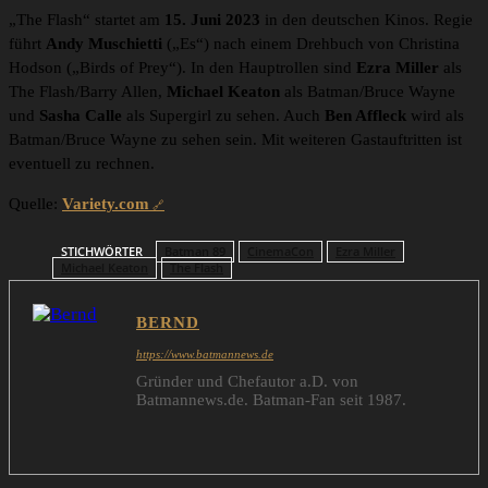
„The Flash“ startet am
15. Juni 2023
in den deutschen Kinos. Regie
führt
Andy Muschietti
(„Es“) nach einem Drehbuch von Christina
Hodson („Birds of Prey“). In den Hauptrollen sind
Ezra Miller
als
The Flash/Barry Allen,
Michael Keaton
als Batman/Bruce Wayne
und
Sasha Calle
als Supergirl zu sehen. Auch
Ben Affleck
wird als
Batman/Bruce Wayne zu sehen sein. Mit weiteren Gastauftritten ist
eventuell zu rechnen.
Quelle:
Variety.com
STICHWÖRTER
Batman 89
CinemaCon
Ezra Miller
Michael Keaton
The Flash
BERND
https://www.batmannews.de
Gründer und Chefautor a.D. von
Batmannews.de. Batman-Fan seit 1987.