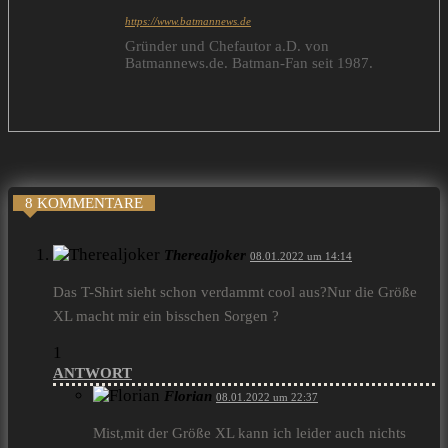
https://www.batmannews.de
Gründer und Chefautor a.D. von
Batmannews.de. Batman-Fan seit 1987.
8 KOMMENTARE
Therealjoker
08.01.2022 um 14:14
Das T-Shirt sieht schon verdammt cool aus?Nur die Größe
XL macht mir ein bisschen Sorgen ?
1
ANTWORT
Florian
08.01.2022 um 22:37
Mist,mit der Größe XL kann ich leider auch nichts