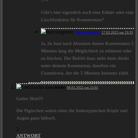
??‍♂️
Gibt’s hier eigentlich auch eine Editier oder eine
Löschfunktion für Kommentare?
Batcomputer
17.03.2022 um 19:35
Ja, du hast nach Absetzen deines Kommentars 5
Minuten lang die Möglichkeit zu editieren oder
zu löschen. Der Befehl dazu steht dann direkt
unter deinem Kommentar, daneben ein
Countdown, der die 5 Minuten herunter zählt.
Laschinho
08.01.2022 um 23:01
Geiles Shirt!!!
Die Figürchen wären ohne die funkotypischen Köpfe und
Augen ganz hübsch.
2
ANTWORT