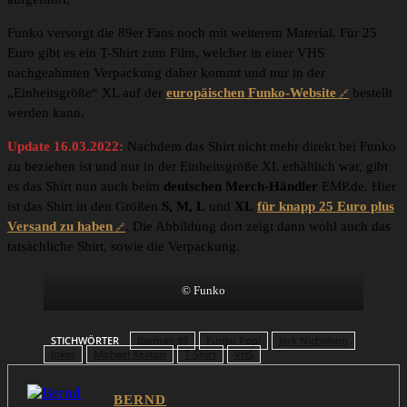
Funko versorgt die 89er Fans noch mit weiterem Material. Für 25
Euro gibt es ein T-Shirt zum Film, welcher in einer VHS
nachgeahmten Verpackung daher kommt und nur in der
„Einheitsgröße“ XL auf der
europäischen Funko-Website
bestellt
werden kann.
Update 16.03.2022:
Nachdem das Shirt nicht mehr direkt bei Funko
zu beziehen ist und nur in der Einheitsgröße XL erhältlich war, gibt
es das Shirt nun auch beim
deutschen Merch-Händler
EMP.de. Hier
ist das Shirt in den Größen
S, M, L
und
XL
für knapp 25 Euro plus
Versand zu haben
. Die Abbildung dort zeigt dann wohl auch das
tatsächliche Shirt, sowie die Verpackung.
© Funko
STICHWÖRTER
Batman 89
Funko Pop!
Jack Nicholson
Joker
Michael Keaton
T-Shirt
VHS
BERND