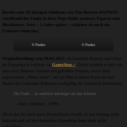
Bereits zum 30-jährigen Jubiläum von Tim Burtons BATMAN
veröffentlichte Funko in ihrer Pop!-Reihe mehrere Figuren zum
Blockbuster. Jetzt – 3 Jahre später – schieben sie noch ein
Exklusive hinterher.
© Funko
© Funko
Originalmeldung vom 08.01.2022:
So kommen Batman und Joker
im Doppelpack exklusiv zu
GameStop
. Dabei handelt es sich um
eine neue Batman-Variante mit geballten Fäusten, sowie dem
sogenannten „Mime Joker“, der im Film in dieser Form auf den
Stufen des Gothamer Rathauses endgültig die Unterwelt übernimmt.
Die Feder… ist wahrlich mächtiger als das Schwert.
– Joker (‚Batman‘, 1989)
Ob es das Set auch nach Deutschland schafft, ist uns bislang nicht
bekannt und auf der deutschen GameStop-Seite auch nicht
aufgeführt.