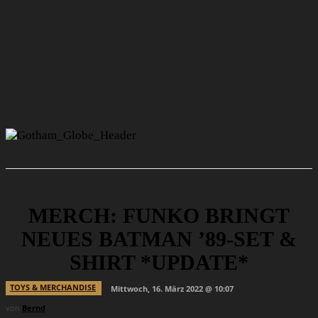
MERCH: FUNKO BRINGT
NEUES BATMAN ’89-SET &
SHIRT *UPDATE*
TOYS & MERCHANDISE
Mittwoch, 16. März 2022 @ 10:07
von
Bernd