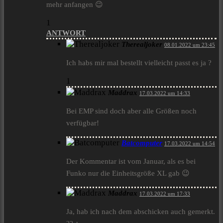
mehr anfangen 😉
1
ANTWORT
Therealjoker
08.01.2022 um 23:45
Ich habs mir mal bestellt vielleicht passt es ja ?
1
Maddrax
17.03.2022 um 14:33
Bei EMP sind doch aber alle Größen noch
verfügbar!
Batcomputer
17.03.2022 um 14:54
Der Kommentar ist vom Januar, als es bei
Funko nur die Einheitsgröße XL gab 😉
Maddrax
17.03.2022 um 17:33
Ja, hab ich nach dem abschicken auch gemerkt.