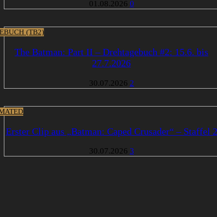
01.08.2026
0
EBUCH (TB2)
The Batman: Part II – Drehtagebuch #2: 15.6. bis
27.7.2026
30.07.2026
2
MATED
Erster Clip aus „Batman: Caped Crusader“ – Staffel 
30.07.2026
3