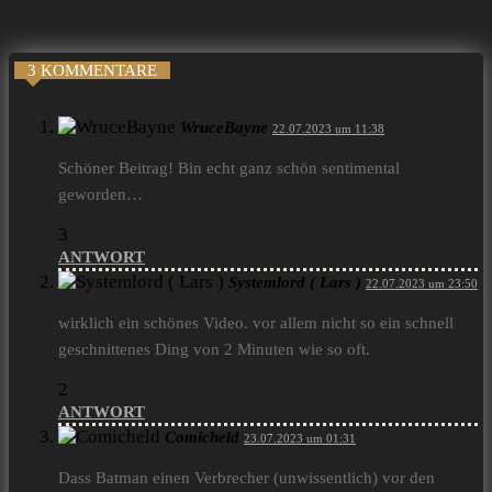
3 KOMMENTARE
WruceBayne
22.07.2023 um 11:38
Schöner Beitrag! Bin echt ganz schön sentimental
geworden…
3
ANTWORT
Systemlord ( Lars )
22.07.2023 um 23:50
wirklich ein schönes Video. vor allem nicht so ein schnell
geschnittenes Ding von 2 Minuten wie so oft.
2
ANTWORT
Comicheld
23.07.2023 um 01:31
Dass Batman einen Verbrecher (unwissentlich) vor den