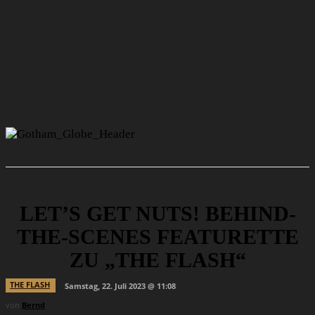
LET’S GET NUTS! BEHIND-
THE-SCENES FEATURETTE
ZU „THE FLASH“
THE FLASH
Samstag, 22. Juli 2023 @ 11:08
von
Bernd