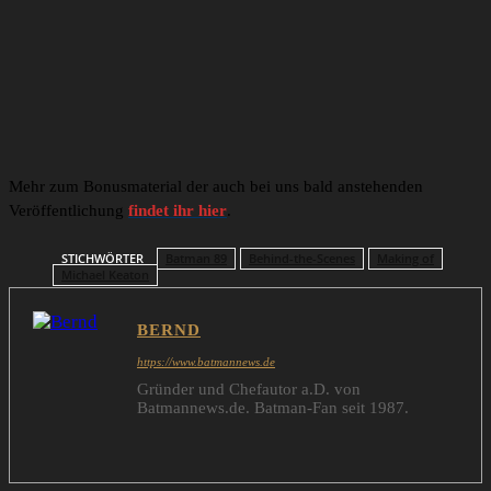
Mehr zum Bonusmaterial der auch bei uns bald anstehenden
Veröffentlichung
findet ihr hier
.
STICHWÖRTER
Batman 89
Behind-the-Scenes
Making of
Michael Keaton
BERND
https://www.batmannews.de
Gründer und Chefautor a.D. von
Batmannews.de. Batman-Fan seit 1987.