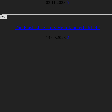
03.11.2023
5
EWS
The Flash: Jetzt fürs Heimkino erhältlich!
14.09.2023
2