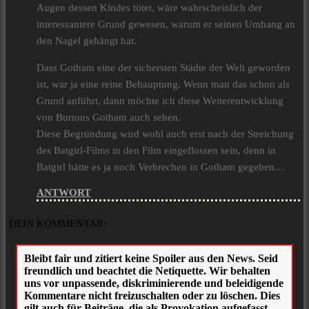
Augen dessen Kindes tötet, wäre wahrscheinlich der
interessantere Grund gewesen, warum er seinen Umhang an
den Nagel gehängt hat.
Dass Gotham eine der sichersten Städte der Welt geworden
ist, war ja eine reine Behauptung. Wenn man das schon als
Grund anführt, dann möchte ich diese Weiterentwicklung
von Burtons Gotham auch sehen.
Diese Begründung wird wohl auch erst nach der Streichung
des Batgirl-Films in den Film eingeflossen sein, denn in
Batgirl hätte es ja noch Verbrechen in Gotham gegeben…
ANTWORT
DEIN KOMMENTAR: