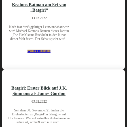
Keatons Batman am Set von
„Batgirl“
13.02.2022
Nach fast dreißigjähriger Leinwandabstinenz
wird Michael Keatons Batman dieses Jahr in
,The Flash' seine Rückkehr in den Kinos
dieser Welt feiern. Der Schauspieler wird...
WEITERLESEN
Batgirl: Erster Blick auf J.K.
Simmons als James Gordon
03.02.2022
Seit dem 30. November'21 laufen die
Dreharbeiten zu ,Batgirl' in Glasgow auf
Hochtouren. Wie auf aktuellen Aufnahmen zu
sehen ist, schließt sich nun auch...