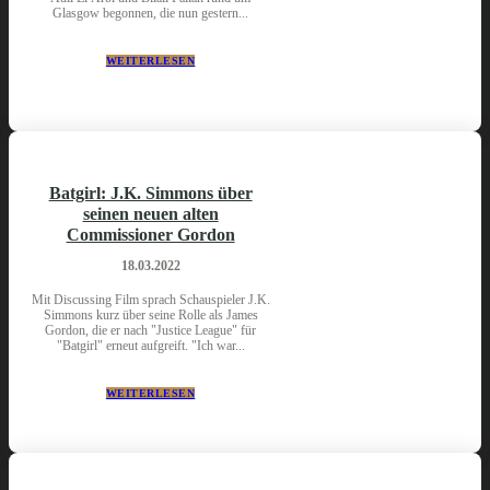
Glasgow begonnen, die nun gestern...
WEITERLESEN
Batgirl: J.K. Simmons über
seinen neuen alten
Commissioner Gordon
18.03.2022
Mit Discussing Film sprach Schauspieler J.K.
Simmons kurz über seine Rolle als James
Gordon, die er nach "Justice League" für
"Batgirl" erneut aufgreift. "Ich war...
WEITERLESEN