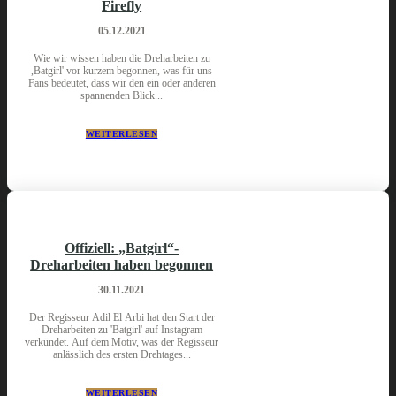
Firefly
05.12.2021
Wie wir wissen haben die Dreharbeiten zu
,Batgirl' vor kurzem begonnen, was für uns
Fans bedeutet, dass wir den ein oder anderen
spannenden Blick...
WEITERLESEN
Offiziell: „Batgirl“-
Dreharbeiten haben begonnen
30.11.2021
Der Regisseur Adil El Arbi hat den Start der
Dreharbeiten zu 'Batgirl' auf Instagram
verkündet. Auf dem Motiv, was der Regisseur
anlässlich des ersten Drehtages...
WEITERLESEN