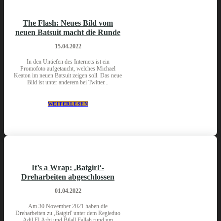
The Flash: Neues Bild vom
neuen Batsuit macht die Runde
15.04.2022
In den Untiefen des Internets ist ein
Promofoto aufgetaucht, welches Michael
Keaton im neuen Batsuit zeigen soll. Das neue
Bild ist unter anderem bei Twitter...
WEITERLESEN
It’s a Wrap: ,Batgirl‘-
Dreharbeiten abgeschlossen
01.04.2022
Am 30.November 2021 haben die
Dreharbeiten zu ,Batgirl' unter dem Regieduo
Adil El Arbi und Bilall Fallah rund um