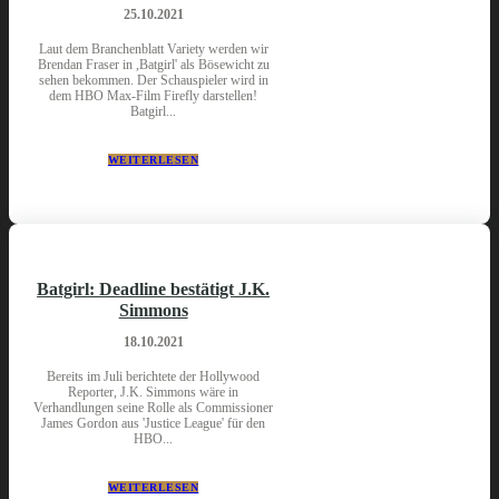
25.10.2021
Laut dem Branchenblatt Variety werden wir
Brendan Fraser in ,Batgirl' als Bösewicht zu
sehen bekommen. Der Schauspieler wird in
dem HBO Max-Film Firefly darstellen!
Batgirl...
WEITERLESEN
Batgirl: Deadline bestätigt J.K.
Simmons
18.10.2021
Bereits im Juli berichtete der Hollywood
Reporter, J.K. Simmons wäre in
Verhandlungen seine Rolle als Commissioner
James Gordon aus 'Justice League' für den
HBO...
WEITERLESEN