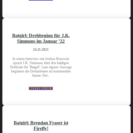
Batgirl: Drehbeginn für J.K.
Simmons im Januar ’22
24.11.2021
In einem Interview mit Joshua Horowitz
sprach J.K. Simmons über den baldigen
Drehstart für 'Batgirl'. Laut eigener Aussage
beginnen die Dreharbeiten im kommenden
Januar. Der...
WEITERLESEN
Batgirl: Brendan Fraser ist
Firefly!