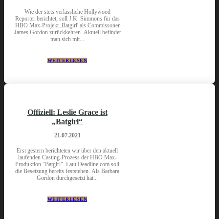
Wie der stets verlässliche Hollywood
Reporter berichtet, soll J.K. Simmons für das
HBO Max-Projekt ,Batgirl' als Commissoner
James Gordon zurückkehren. Aktuell befindet
man sich mit...
WEITERLESEN
Offiziell: Leslie Grace ist
„Batgirl“
21.07.2021
Erst gestern berichteten wir über den aktuell
laufenden Casting-Prozess der HBO Max-
Produktion "Batgirl". Laut Deadline.com soll
die Besetzung bereits feststehen. Als Barbara
Gordon durchgesetzt hat...
WEITERLESEN