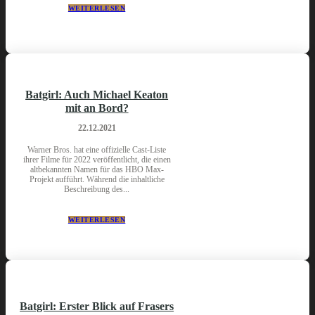
WEITERLESEN
Batgirl: Auch Michael Keaton
mit an Bord?
22.12.2021
Warner Bros. hat eine offizielle Cast-Liste
ihrer Filme für 2022 veröffentlicht, die einen
altbekannten Namen für das HBO Max-
Projekt aufführt. Während die inhaltliche
Beschreibung des...
WEITERLESEN
Batgirl: Erster Blick auf Frasers