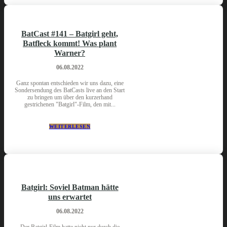
BatCast #141 – Batgirl geht,
Batfleck kommt! Was plant
Warner?
06.08.2022
Ganz spontan entschieden wir uns dazu, eine
Sondersendung des BatCasts live an den Start
zu bringen um über den kurzerhand
gestrichenen "Batgirl"-Film, den mit...
WEITERLESEN
Batgirl: Soviel Batman hätte
uns erwartet
06.08.2022
Der Batgirl-Film hatte nicht nur durch die