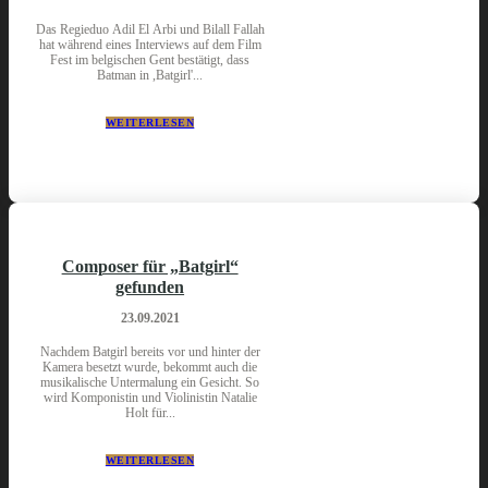
Das Regieduo Adil El Arbi und Bilall Fallah
hat während eines Interviews auf dem Film
Fest im belgischen Gent bestätigt, dass
Batman in ,Batgirl'...
WEITERLESEN
Composer für „Batgirl“
gefunden
23.09.2021
Nachdem Batgirl bereits vor und hinter der
Kamera besetzt wurde, bekommt auch die
musikalische Untermalung ein Gesicht. So
wird Komponistin und Violinistin Natalie
Holt für...
WEITERLESEN