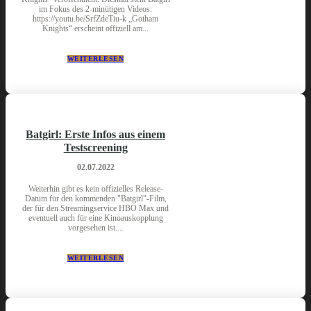
im Fokus des 2-minütigen Videos:
https://youtu.be/SrfZdeTiu-k „Gotham
Knights“ erscheint offiziell am...
WEITERLESEN
Batgirl: Erste Infos aus einem
Testscreening
02.07.2022
Weiterhin gibt es kein offizielles Release-
Datum für den kommenden "Batgirl"-Film,
der für den Streamingservice HBO Max und
eventuell auch für eine Kinoauskopplung
vorgesehen ist....
WEITERLESEN