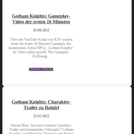
Gotham Knights: Gameplay-
Video der ersten 16 Minuten
02.08.2022
Über den YouTube-Kanal von IGN wurden
heute die ersten 16 Minuten Gameplay des
kommenden Action RPGs „Gotham Knights"
als Video online gestellt. Die Gameplay-
Eröffnung...
WEITERLESEN
Gotham Knights: Charakter-
Trailer zu Batgirl
22.07.2022
Warner Bros. hat einen weiteren Charakter-
Trailer zum kommenden Videospiel "Gotham
Knights" veröffentlicht. Diesmal steht Batgirl