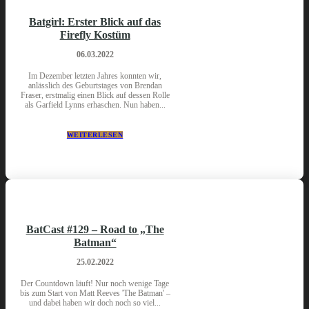
Batgirl: Erster Blick auf das
Firefly Kostüm
06.03.2022
Im Dezember letzten Jahres konnten wir,
anlässlich des Geburtstages von Brendan
Fraser, erstmalig einen Blick auf dessen Rolle
als Garfield Lynns erhaschen. Nun haben...
WEITERLESEN
BatCast #129 – Road to „The
Batman“
25.02.2022
Der Countdown läuft! Nur noch wenige Tage
bis zum Start von Matt Reeves 'The Batman' –
und dabei haben wir doch noch so viel...