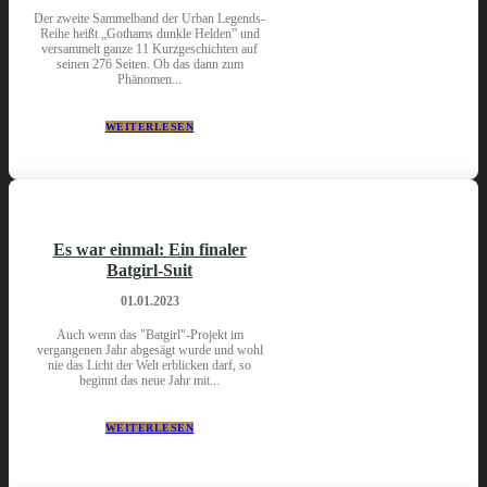
Der zweite Sammelband der Urban Legends-
Reihe heißt „Gothams dunkle Helden” und
versammelt ganze 11 Kurzgeschichten auf
seinen 276 Seiten. Ob das dann zum
Phänomen...
WEITERLESEN
Es war einmal: Ein finaler
Batgirl-Suit
01.01.2023
Auch wenn das "Batgirl"-Projekt im
vergangenen Jahr abgesägt wurde und wohl
nie das Licht der Welt erblicken darf, so
beginnt das neue Jahr mit...
WEITERLESEN