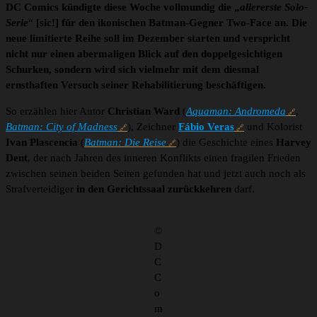
DC Comics kündigte diese Woche vollmundig die „
allererste Solo-
Serie
“
[sic!] für den ikonischen Batman-Gegner Two-Face an. Die
neue limitierte Reihe soll im Dezember starten und verspricht
nicht nur einen abermaligen Blick auf den doppelgesichtigen
Schurken, sondern wird sich vielmehr mit dem diesmal
ernsthaften Versuch seiner Rehabilitierung beschäftigen.
So erzählen hier Autor
Christian Ward
(
Aquaman: Andromeda
,
Batman: City of Madness
), Zeichner
Fábio Veras
und Kolorist
Ivan Plascencia
(
Batman: Die Reise
) die Geschichte eines
Harvey
Dent
, der nach Jahren des inneren Konflikts einen fragilen Frieden
zwischen seinen beiden Seiten gefunden hat und jetzt auch noch als
Strafverteidiger
in den Gerichtssaal zurückkehren
darf.
©
D
C
C
o
m