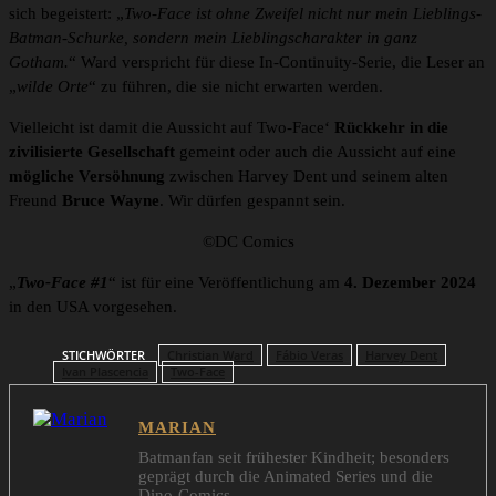
sich begeistert: „
Two-Face ist ohne Zweifel nicht nur mein Lieblings-
Batman-Schurke, sondern mein Lieblingscharakter in ganz
Gotham.
“ Ward verspricht für diese In-Continuity-Serie, die Leser an
„
wilde Orte
“ zu führen, die sie nicht erwarten werden.
Vielleicht ist damit die Aussicht auf Two-Face‘
Rückkehr in die
zivilisierte Gesellschaft
gemeint oder auch die Aussicht auf eine
mögliche Versöhnung
zwischen Harvey Dent und seinem alten
Freund
Bruce Wayne
. Wir dürfen gespannt sein.
©DC Comics
„
Two-Face #1
“ ist für eine Veröffentlichung am
4. Dezember 2024
in den USA vorgesehen.
STICHWÖRTER
Christian Ward
Fábio Veras
Harvey Dent
Ivan Plascencia
Two-Face
MARIAN
Batmanfan seit frühester Kindheit; besonders
geprägt durch die Animated Series und die
Dino-Comics.