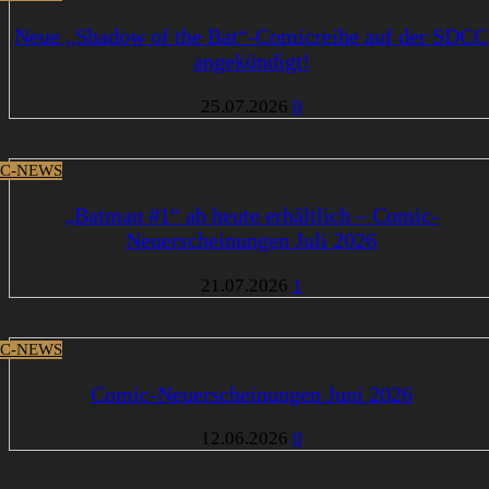
Neue „Shadow of the Bat“-Comicreihe auf der SDCC
angekündigt!
25.07.2026
0
C-NEWS
„Batman #1“ ab heute erhältlich – Comic-
Neuerscheinungen Juli 2026
21.07.2026
1
C-NEWS
Comic-Neuerscheinungen Juni 2026
12.06.2026
0