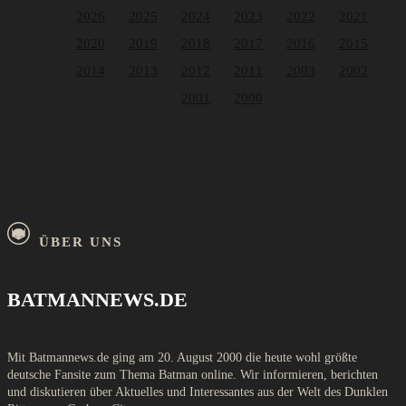
2026
2025
2024
2023
2022
2021
2020
2019
2018
2017
2016
2015
2014
2013
2012
2011
2003
2002
2001
2000
ÜBER UNS
BATMANNEWS.DE
Mit Batmannews.de ging am 20. August 2000 die heute wohl größte
deutsche Fansite zum Thema Batman online. Wir informieren, berichten
und diskutieren über Aktuelles und Interessantes aus der Welt des Dunklen