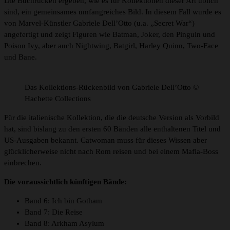
Die Buchrücken ergeben, wie es für Kollektionen dieser Art üblich
sind, ein gemeinsames umfangreiches Bild. In diesem Fall wurde es
von Marvel-Künstler Gabriele Dell’Otto (u.a. „Secret War“)
angefertigt und zeigt Figuren wie Batman, Joker, den Pinguin und
Poison Ivy, aber auch Nightwing, Batgirl, Harley Quinn, Two-Face
und Bane.
Das Kollektions-Rückenbild von Gabriele Dell’Otto ©
Hachette Collections
Für die italienische Kollektion, die die deutsche Version als Vorbild
hat, sind bislang zu den ersten 60 Bänden alle enthaltenen Titel und
US-Ausgaben bekannt. Catwoman muss für dieses Wissen aber
glücklicherweise nicht nach Rom reisen und bei einem Mafia-Boss
einbrechen.
Die voraussichtlich künftigen Bände:
Band 6: Ich bin Gotham
Band 7: Die Reise
Band 8: Arkham Asylum