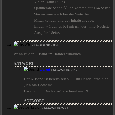
Vielen Dank Lukas.
Spannende Sache 🙂 Ich komme auf 164 Seiten.
Starten würde ich bei der Seite der
Mitwirkenden und der Inhaltsangabe.
Enden würden es bei mir mit der „Ihre Nächste
Ausgabe“ Seite.
Nic
08.11.2025 um 14:43
Wann ist der 6. Band im Handel erhältlich?
ANTWORT
Bernd
08.11.2025 um 14:49
Der 6. Band ist bereits seit 5.11. im Handel erhältlich:
„Ich bin Gotham“
Band 7 mit „Die Reise“ erscheint am 19.11.
ANTWORT
Lector
15.12.2025 um 02:33