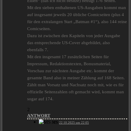
Eulen“ (das ich nicht besitze) beträgt 176 Seiten.
Mit den sieben enthaltenen US-Ausgaben kommt man
auf insgesamt jeweils 20 übliche Comicseiten (plus 4
für den extralangen Start „Batman #1“), also 144 reine
Comicseiten.
Dazu ist zwischen den Kapiteln von jeder Ausgabe
das entsprechende US-Cover abgebildet, also
ebenfalls 7.
Mit den insgesamt 17 zusätzlichen Seiten für
Impressum, Redaktionstexten, Bonusmaterial,
Vorschau zur nächsten Ausgabe etc. kommt der
gesamte Band also in meiner Zählung auf 168 Seiten.
Zählt man Vorsatz und Nachsatz noch mit, wie es für
offizielle Seitenzahlen oft gemacht wird, kommt man
sogar auf 174.
2
ANTWORT
MS
22.10.2025 um 22:05