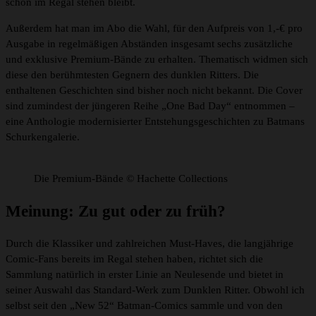
schön im Regal stehen bleibt.
Außerdem hat man im Abo die Wahl, für den Aufpreis von 1,-€ pro
Ausgabe in regelmäßigen Abständen insgesamt sechs zusätzliche
und exklusive Premium-Bände zu erhalten. Thematisch widmen sich
diese den berühmtesten Gegnern des dunklen Ritters. Die
enthaltenen Geschichten sind bisher noch nicht bekannt. Die Cover
sind zumindest der jüngeren Reihe „One Bad Day“ entnommen –
eine Anthologie modernisierter Entstehungsgeschichten zu Batmans
Schurkengalerie.
Die Premium-Bände © Hachette Collections
Meinung: Zu gut oder zu früh?
Durch die Klassiker und zahlreichen Must-Haves, die langjährige
Comic-Fans bereits im Regal stehen haben, richtet sich die
Sammlung natürlich in erster Linie an Neulesende und bietet in
seiner Auswahl das Standard-Werk zum Dunklen Ritter. Obwohl ich
selbst seit den „New 52“ Batman-Comics sammle und von den