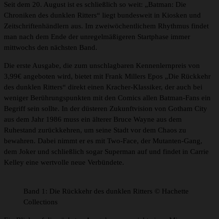
Seit dem 20. August ist es schließlich so weit: „Batman: Die
Chroniken des dunklen Ritters“ liegt bundesweit in Kiosken und
Zeitschriftenhändlern aus. Im zweiwöchentlichem Rhythmus findet
man nach dem Ende der unregelmäßigeren Startphase immer
mittwochs den nächsten Band.
Die erste Ausgabe, die zum unschlagbaren Kennenlernpreis von
3,99€ angeboten wird, bietet mit Frank Millers Epos „Die Rückkehr
des dunklen Ritters“ direkt einen Kracher-Klassiker, der auch bei
weniger Berührungspunkten mit den Comics allen Batman-Fans ein
Begriff sein sollte. In der düsteren Zukunftvision von Gotham City
aus dem Jahr 1986 muss ein älterer Bruce Wayne aus dem
Ruhestand zurückkehren, um seine Stadt vor dem Chaos zu
bewahren. Dabei nimmt er es mit Two-Face, der Mutanten-Gang,
dem Joker und schließlich sogar Superman auf und findet in Carrie
Kelley eine wertvolle neue Verbündete.
Band 1: Die Rückkehr des dunklen Ritters © Hachette
Collections