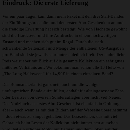
Eindruck: Die erste Lieferung
Vor ein paar Tagen kam dann mein Paket mit den drei Start-Bänden,
der Einführungsbroschüre und den ersten Abo-Geschenken an und
die freudige Erwartung hat sich bestätigt. Wie von Hachette gewohnt
sind die Hardcover und ihre Aufdrucke in einem hochwertigen
Zustand und machen sich gut im Regal. Durch die stark
schwankende Seitenzahl und Menge der enthaltenen US-Ausgaben
pro Band sind sie jeweils sehr unterschiedlich breit. Der einheitliche
Preis weist aber mit Blick auf die gesamte Kollektion ein sehr gutes
mittleres Verhältnis auf. Wo bekommt man schon alle 13 Hefte von
„The Long Halloween“ für 14,99€ in einem einzelnen Band?
Das Bonusmaterial ist ganz nett, auch um die weniger
umfangreichen Bände aufzufüllen, enthält für alteingesessene Fans
oder Besitzer von diversen Sonderauflagen aber nicht viel Neues.
Das Notizbuch als erstes Abo-Geschenk ist ebenfalls in Ordnung,
aber – auch wenn es mit den Bildern auf der Webseite übereinstimmt
– doch etwas zu simpel gehalten. Das Lesezeichen, das mit viel
Gebrauch beim Lesen der Kollektion nicht immer neu aussehen
wird, hat ein schönes Motiv mit Batman und dem Joker, auf der