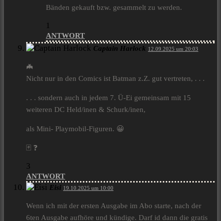
Bänden gekauft bzw. gesammelt zu werden.
1
ANTWORT
Captain Harlock
12.09.2025 um 20:03
🦇
Nicht nur in den Comics ist Batman z.Z. gut vertreten, . . .
. . . sondern auch in jedem 7. Ü-Ei gemeinsam mit 15
weiteren DC Held/inen & Schurk/inen,
als Mini- Playmobil-Figuren. 😀
🃏 ❓
3
ANTWORT
Eisi
19.10.2025 um 10:00
Wenn ich mit der ersten Ausgabe im Abo starte, nach der
6ten Ausgabe aufhöre und kündige. Darf id dann die gratis