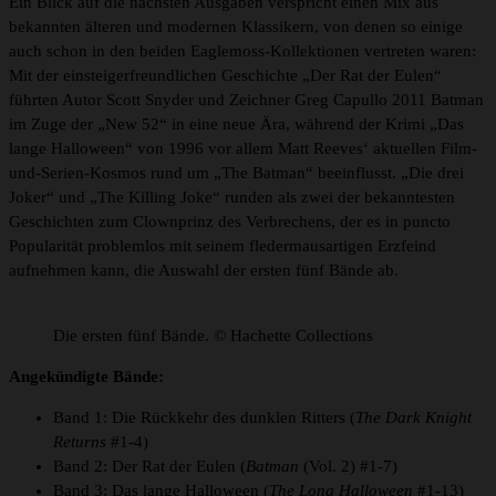
Ein Blick auf die nächsten Ausgaben verspricht einen Mix aus
bekannten älteren und modernen Klassikern, von denen so einige
auch schon in den beiden Eaglemoss-Kollektionen vertreten waren:
Mit der einsteigerfreundlichen Geschichte „Der Rat der Eulen“
führten Autor Scott Snyder und Zeichner Greg Capullo 2011 Batman
im Zuge der „New 52“ in eine neue Ära, während der Krimi „Das
lange Halloween“ von 1996 vor allem Matt Reeves‘ aktuellen Film-
und-Serien-Kosmos rund um „The Batman“ beeinflusst. „Die drei
Joker“ und „The Killing Joke“ runden als zwei der bekanntesten
Geschichten zum Clownprinz des Verbrechens, der es in puncto
Popularität problemlos mit seinem fledermausartigen Erzfeind
aufnehmen kann, die Auswahl der ersten fünf Bände ab.
Die ersten fünf Bände. © Hachette Collections
Angekündigte Bände:
Band 1: Die Rückkehr des dunklen Ritters (
The Dark Knight
Returns
#1-4)
Band 2: Der Rat der Eulen (
Batman
(Vol. 2) #1-7)
Band 3: Das lange Halloween (
The Long Halloween
#1-13)