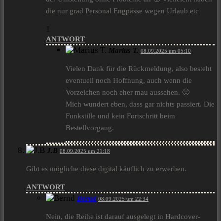
die nur grad Personal Engpässe wegen Urlaub etc
1
ANTWORT
Marius T.
08.09.2025 um 05:10
Vielen Dank für die Rückmeldung, also besteht
eventuell noch Hoffnung, auch wenn die
Vorzeichen noch eher mau aussehen. 🙂
Mich wundert eben, dass gar nichts passiert. Die
Funkstille und kein Fortschritt beim
Bestellvorgang.
J.B
08.09.2025 um 21:18
Gibt es mögliche diese digital käuflich zu erwerben.
ANTWORT
Bernd
08.09.2025 um 22:34
Nein, die Reihe ist darauf ausgelegt in Hardcover-