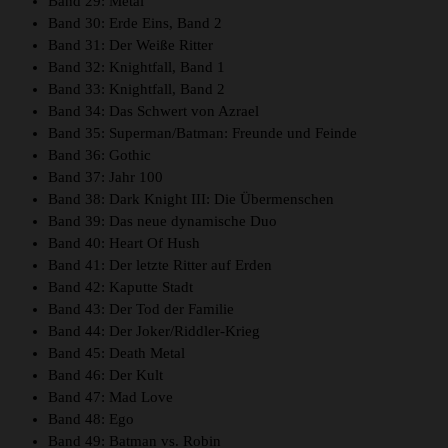
Band 29: Metal
Band 30: Erde Eins, Band 2
Band 31: Der Weiße Ritter
Band 32: Knightfall, Band 1
Band 33: Knightfall, Band 2
Band 34: Das Schwert von Azrael
Band 35: Superman/Batman: Freunde und Feinde
Band 36: Gothic
Band 37: Jahr 100
Band 38: Dark Knight III: Die Übermenschen
Band 39: Das neue dynamische Duo
Band 40: Heart Of Hush
Band 41: Der letzte Ritter auf Erden
Band 42: Kaputte Stadt
Band 43: Der Tod der Familie
Band 44: Der Joker/Riddler-Krieg
Band 45: Death Metal
Band 46: Der Kult
Band 47: Mad Love
Band 48: Ego
Band 49: Batman vs. Robin