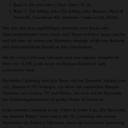
Band 4: Die drei Joker (
Three Jokers
#1-3)
Band 5: The Killing Joke (
The Killing Joke
,
Batman: Black &
White
#4,
Countdown
#31,
Detective Comics
#168, #359)
Wer sich statt dem regelmäßigen Abstecher zum Kiosk oder
Zeitschriftenhändler lieber direkt nach Hause beliefern lassen möchte
und mit einer der ersten vier Nummern einsteigt, erhält von Hachette
eine branchenübliche Anzahl an Abo-Geschenken.
Mit der ersten Lieferung bekommt man eine reguläre Ausgabe im
Wert von 14,99€ gratis sowie ein Batman-Notizbuch samt
Lesezeichen dazu.
Der dritten Lieferung wird eine Tasse von Joe Quesadas Variantcover
von „Batman #135“ beiliegen, ein Motiv mit zahlreichen Batman-
Versionen aus Comics, TV und Filmen, das auch auf der Rückseite
der Einführungsbroschüre als großes Poster zu finden ist.
In der zehnten Lieferung ist ein T-Shirt in Größe L zu „Die Rückkehr
des dunklen Ritters“ dabei und in der 20. Lieferung eine schöne
Buchstütze mit Batmans Silhouette, damit die wachsende Sammlung