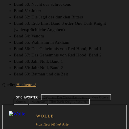
Band 50: Nacht des Schreckens
Band 51: Joker
Band 52: Die Jagd des dunklen Ritters
Band 53: Erde Eins, Band 3
oder
One Dark Knight
(widersprüchliche Angaben)
Band 54: Venom
Band 55: Wahnsinn in Arkham
Band 56: Das Geheimnis von Red Hood, Band 1
Band 57: Das Geheimnis von Red Hood, Band 2
Band 58: Jahr Null, Band 1
Band 59: Jahr Null, Band 2
Band 60: Batman und die Zeit
Quelle:
Hachette
STICHWÖRTER
Batman: Die Chroniken des dunklen Ritters
Comic
Hachette
The Dark Knight Returns
WOLLE
https://jedi-bibliothek.de