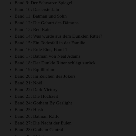
Band 9: Der Schwarze Spiegel
Band 10: Das erste Jahr
Band 11: Batman und Sohn
Band 12: Die Geburt des Dämons
Band 13: Red Rain
Band 14: Was wurde aus dem Dunklen Ritter?
Band 15: Ein Todesfall in der Familie
Band 16: Erde Eins, Band 1
Band 17: Batman von Neal Adams
Band 18: Der Dunkle Ritter schlägt zurück
Band 19: Equilibrium
Band 20: Im Zeichen des Jokers
Band 21: Noël
Band 22: Dark Victory
Band 23: Die Hochzeit
Band 24: Gotham By Gaslight
Band 25: Hush
Band 26: Batman R.I.P.
Band 27: Die Nacht der Eulen
Band 28: Gotham Central