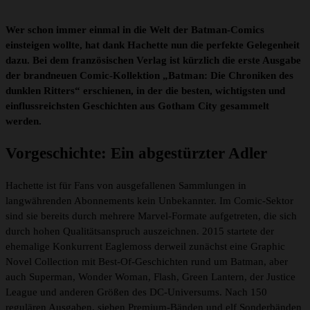
Wer schon immer einmal in die Welt der Batman-Comics
einsteigen wollte, hat dank Hachette nun die perfekte Gelegenheit
dazu. Bei dem französischen Verlag ist kürzlich die erste Ausgabe
der brandneuen Comic-Kollektion „Batman: Die Chroniken des
dunklen Ritters“ erschienen, in der die besten, wichtigsten und
einflussreichsten Geschichten aus Gotham City gesammelt
werden.
Vorgeschichte: Ein abgestürzter Adler
Hachette ist für Fans von ausgefallenen Sammlungen in
langwährenden Abonnements kein Unbekannter. Im Comic-Sektor
sind sie bereits durch mehrere Marvel-Formate aufgetreten, die sich
durch hohen Qualitätsanspruch auszeichnen. 2015 startete der
ehemalige Konkurrent Eaglemoss derweil zunächst eine Graphic
Novel Collection mit Best-Of-Geschichten rund um Batman, aber
auch Superman, Wonder Woman, Flash, Green Lantern, der Justice
League und anderen Größen des DC-Universums. Nach 150
regulären Ausgaben, sieben Premium-Bänden und elf Sonderbänden