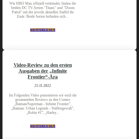
Wie HBO Max offiziell verkündet, finden die
beiden DC TV-Serien "Titans" und "Doom
Patrol" mit der jeweils aktuellen Staffel ihr
Ende. Beide Serien befinden sich...
WEITERLESEN
Video-Review zu den ersten
Ausgaben der „Infinite
Frontier“-Ära
25.11.2022
Im Folgenden Video präsentieren wir euch die
gesammelten Reviews zu den Comics
„Batman/Superman - Infinite Frontier”,
„Batman: Urban Legends - Waffengewalt”,
„Robin #1”, „Harley...
WEITERLESEN