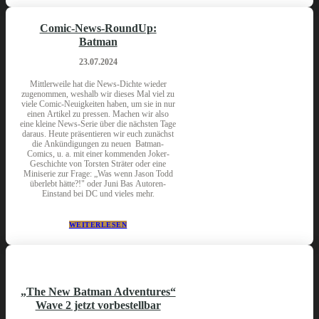
Comic-News-RoundUp:
Batman
23.07.2024
Mittlerweile hat die News-Dichte wieder
zugenommen, weshalb wir dieses Mal viel zu
viele Comic-Neuigkeiten haben, um sie in nur
einen Artikel zu pressen. Machen wir also
eine kleine News-Serie über die nächsten Tage
daraus. Heute präsentieren wir euch zunächst
die Ankündigungen zu neuen Batman-
Comics, u. a. mit einer kommenden Joker-
Geschichte von Torsten Sträter oder eine
Miniserie zur Frage: „Was wenn Jason Todd
überlebt hätte?!" oder Juni Bas Autoren-
Einstand bei DC und vieles mehr.
WEITERLESEN
„The New Batman Adventures“
Wave 2 jetzt vorbestellbar