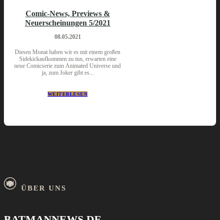
Comic-News, Previews &
Neuerscheinungen 5/2021
08.05.2021
Diesen Monat haben wir es mit einem großen
Sidekickaufkommen zu tun, erwarten eine
neue Comicserie zum Animated Universe und
ja, zum Joker gibt es...
WEITERLESEN
ÜBER UNS
BATMANNEWS.DE