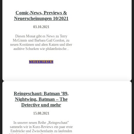
Comic-News, Previews &
Neuerscheinungen 10/2021
03.10.2021
Diesen Monat gibt es News zu Terry
McGinnis und Barbara Gail Gordon, zu
neuen Kostümen und alten Katzen und über
auditive Schurken wie philatelistische...
WEITERLESEN
Reingeschaut: Batman ’89,
Nightwing, Batman – The
Detective und mehr
15.08.2021
In unserer neuen Reihe „Reingeschaut”
sammeln wir in Kurz-Reviews ein paar erste
Eindrücke und Zwischenfazits zu laufenden