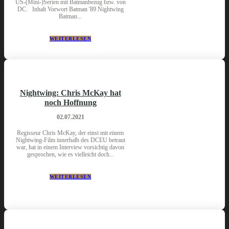
US-(Mini-)Serien mit Batmanbezug bzw. von
DC. Inhalt Vorwort Batman '89 Nightwing
Batman...
WEITERLESEN
Nightwing: Chris McKay hat
noch Hoffnung
02.07.2021
Regisseur Chris McKay, der einst mit einem
Nightwing-Film innerhalb des DCEU betraut
war, hat in einem Interview vorsichtig davon
gesprochen, wie es vielleicht doch...
WEITERLESEN