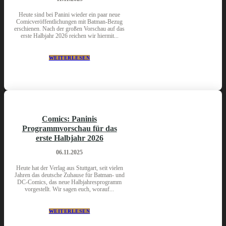
Heute sind bei Panini wieder ein paar neue
Comicveröffentlichungen mit Batman-Bezug
erschienen. Nach der großen Vorschau auf das
erste Halbjahr 2026 reichen wir hiermit...
WEITERLESEN
Comics: Paninis
Programmvorschau für das
erste Halbjahr 2026
06.11.2025
Heute hat der Verlag aus Stuttgart, seit vielen
Jahren das deutsche Zuhause für Batman- und
DC-Comics, das neue Halbjahresprogramm
vorgestellt. Wir sagen euch, worauf...
WEITERLESEN