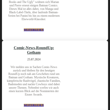
Books and The Ugly" widmen sich Marian
und Pierre erneut einigen Batman Comics.
Dieses Mal ist alles dabei, von Manga und
Black-Label-Titeln, über laufende Batman-
Serien bei Panini bis hin zu einem modernen
Elseworld-Klassiker.
WEITERLESEN
Comic-News-RoundUp:
Gotham
25.07.2024
Wir melden uns in Sachen Comic-News
zurück und bleiben für den heutigen
RoundUp noch nah am Geschehen rund um
Batman und Gotham. Mystische Kreaturen,
kämpferische Raubvögel, chaotische Familien,
Bademoden und nackte Cowboys sind dabei
unsere Themen. Nebenbei werfen wir auch
einen kurzen Blick auf die Nominierten der
Eisner Awards.
WEITERLESEN