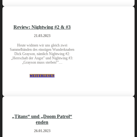
Review: Nightwing #2 & #3
21.03.2023
Heute widmen wir uns gleich zwei
Sammelbänden des einstigen Wunderknaben
Dick Grayson, nämlich Nightwing #2:
„Herrschaft der Angst” und Nightwing #3:
„Grayson muss sterben!”....
WEITERLESEN
„Titans“ und „Doom Patrol“
enden
26.01.2023