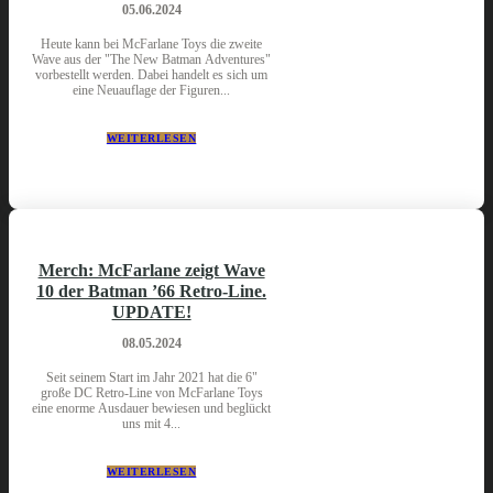
05.06.2024
Heute kann bei McFarlane Toys die zweite
Wave aus der "The New Batman Adventures"
vorbestellt werden. Dabei handelt es sich um
eine Neuauflage der Figuren...
WEITERLESEN
Merch: McFarlane zeigt Wave
10 der Batman ’66 Retro-Line.
UPDATE!
08.05.2024
Seit seinem Start im Jahr 2021 hat die 6"
große DC Retro-Line von McFarlane Toys
eine enorme Ausdauer bewiesen und beglückt
uns mit 4...
WEITERLESEN