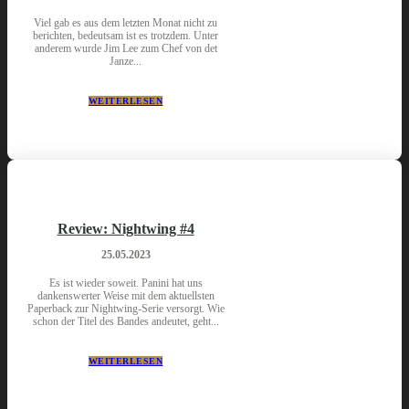
Viel gab es aus dem letzten Monat nicht zu
berichten, bedeutsam ist es trotzdem. Unter
anderem wurde Jim Lee zum Chef von det
Janze...
WEITERLESEN
Review: Nightwing #4
25.05.2023
Es ist wieder soweit. Panini hat uns
dankenswerter Weise mit dem aktuellsten
Paperback zur Nightwing-Serie versorgt. Wie
schon der Titel des Bandes andeutet, geht...
WEITERLESEN