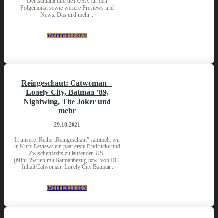
Deutschland und den USA für den
Folgemonat sowie weitere Previews und
News. Das und mehr...
WEITERLESEN
Reingeschaut: Catwoman –
Lonely City, Batman ’89,
Nightwing, The Joker und
mehr
29.10.2021
In unserer Reihe „Reingeschaut” sammeln wir
in Kurz-Reviews ein paar erste Eindrücke und
Zwischenfazits zu laufenden US-
(Mini-)Serien mit Batmanbezug bzw. von DC.
Inhalt Catwoman: Lonely City Batman...
WEITERLESEN