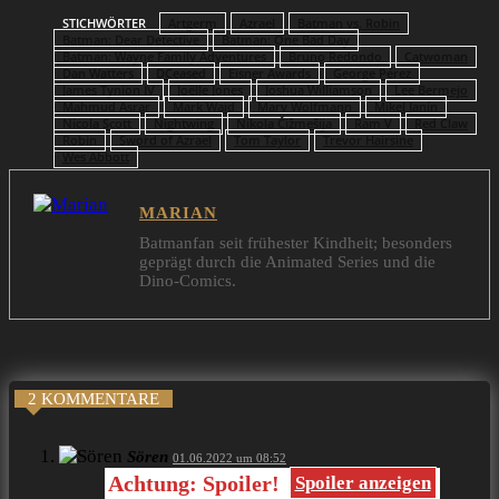
STICHWÖRTER
Artgerm
Azrael
Batman vs. Robin
Batman: Dear Detective
Batman: One Bad Day
Batman: Wayne Family Adventures
Bruno Redondo
Catwoman
Dan Watters
DCeased
Eisner Awards
George Pérez
James Tynion IV
Joëlle Jones
Joshua Williamson
Lee Bermejo
Mahmud Asrar
Mark Waid
Marv Wolfmann
Mikel Janín
Nicola Scott
Nightwing
Nikola Čižmešija
Ram V
Red Claw
Robin
Sword of Azrael
Tom Taylor
Trevor Hairsine
Wes Abbott
MARIAN
Batmanfan seit frühester Kindheit; besonders
geprägt durch die Animated Series und die
Dino-Comics.
2 KOMMENTARE
Sören
01.06.2022 um 08:52
Achtung: Spoiler!
Spoiler anzeigen