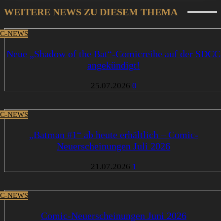
WEITERE NEWS ZU DIESEM THEMA
C-NEWS
Neue „Shadow of the Bat“-Comicreihe auf der SDCC
angekündigt!
25.07.2026
0
C-NEWS
„Batman #1“ ab heute erhältlich – Comic-
Neuerscheinungen Juli 2026
21.07.2026
1
C-NEWS
Comic-Neuerscheinungen Juni 2026