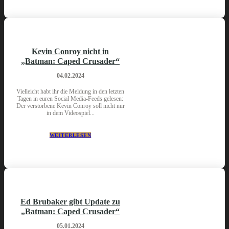
Kevin Conroy nicht in
„Batman: Caped Crusader“
04.02.2024
Vielleicht habt ihr die Meldung in den letzten
Tagen in euren Social Media-Feeds gelesen:
Der verstorbene Kevin Conroy soll nicht nur
in dem Videospiel...
WEITERLESEN
Ed Brubaker gibt Update zu
„Batman: Caped Crusader“
05.01.2024