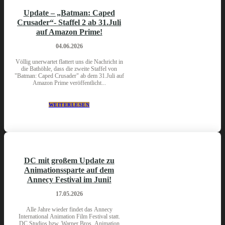
Update – „Batman: Caped
Crusader“- Staffel 2 ab 31.Juli
auf Amazon Prime!
04.06.2026
Völlig unerwartet flattert uns die Nachricht in
die Bathöhle, dass die zweite Staffel von
"Batman: Caped Crusader" ab dem 31.Juli auf
Amazon Prime veröffentlicht...
WEITERLESEN
DC mit großem Update zu
Animationssparte auf dem
Annecy Festival im Juni!
17.05.2026
Alle Jahre wieder findet das Annecy
International Animation Film Festival statt.
DC Studios bzw. Warner Bros. Animation