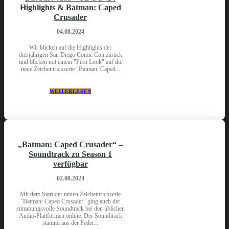
Highlights & Batman: Caped
Crusader
04.08.2024
Wir blicken auf die Highlights der
diesjährigen San Diego Comic Con zurück
und blicken mit einem "First Look" auf die
neue Zeichentrickserie "Batman: Caped...
WEITERLESEN
„Batman: Caped Crusader“ –
Soundtrack zu Season 1
verfügbar
02.08.2024
Mit dem Start der neuen Zeichentrickserie
"Batman: Caped Crusader" ging auch der
stimmungsvolle Soundtrack bei den üblichen
Audio-Plattformen online. Der Soundtrack
stammt aus der Feder...