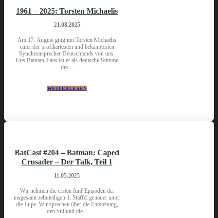
1961 – 2025: Torsten Michaelis
21.08.2025
Am 17. August ging mit Torsten Michaelis
einer der profiliertesten und bekanntesten
Synchronsprecher Deutschlands von uns.
Uns Batman-Fans ist er als deutsche Stimme
des...
WEITERLESEN
BatCast #204 – Batman: Caped
Crusader – Der Talk, Teil 1
11.05.2025
Wir nehmen die ersten fünf Episoden der
insgesamt zehnteiligen 1. Staffel genauer unter
die Lupe. Wir sprechen über die Entstehung,
den Stil und die...