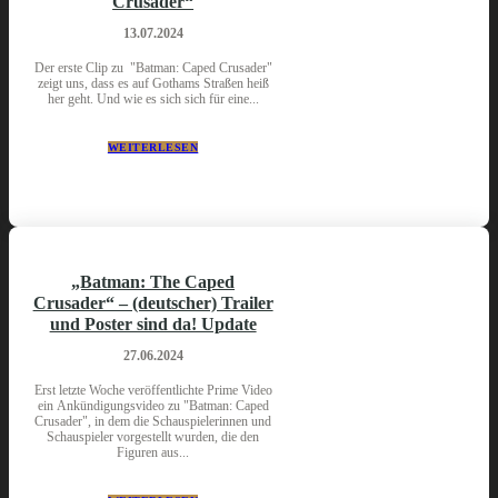
Crusader“
13.07.2024
Der erste Clip zu "Batman: Caped Crusader"
zeigt uns, dass es auf Gothams Straßen heiß
her geht. Und wie es sich sich für eine...
WEITERLESEN
„Batman: The Caped
Crusader“ – (deutscher) Trailer
und Poster sind da! Update
27.06.2024
Erst letzte Woche veröffentlichte Prime Video
ein Ankündigungsvideo zu "Batman: Caped
Crusader", in dem die Schauspielerinnen und
Schauspieler vorgestellt wurden, die den
Figuren aus...