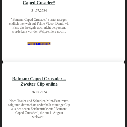
Caped Cusader“
31.07.2024
"Batman: Caped Crusader" startet morgen
endlich weltweit auf Prime Video. Damit wir
Fans das Ereignis auch nicht verpassen,
wurde kurz vor der Weltpremiere noch...
WEITERLESEN
Batman: Caped Crusader –
Zweiter Clip online
26.07.2024
Nach Trailer und Schurken Mini-Featurettes
folgt nun der nächste anderthalb minütige Clip
aus der neuen Zeichentrickserie "Batman:
Caped Crusader", die am 1. August
weltweit...