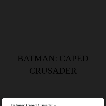
BATMAN: CAPED
CRUSADER
„Batman: Caped Crusader –