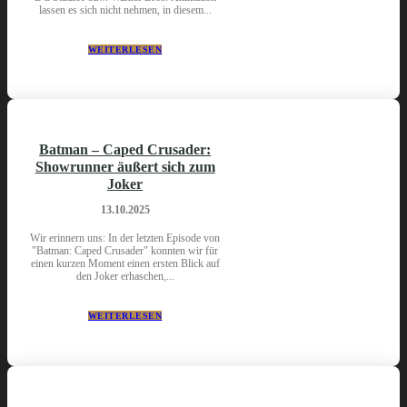
lassen es sich nicht nehmen, in diesem...
WEITERLESEN
Batman – Caped Crusader:
Showrunner äußert sich zum
Joker
13.10.2025
Wir erinnern uns: In der letzten Episode von
"Batman: Caped Crusader" konnten wir für
einen kurzen Moment einen ersten Blick auf
den Joker erhaschen,...
WEITERLESEN