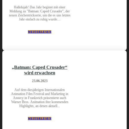
Hallelujah! Das Jahr beginnt mit einer
Meldung zu "Batman: Caped Crusader", der
neuen Zeichentrickserie, um die es uns letztes
Jahr einfach zu ruhig wurde....
WEITERLESEN
„Batman: Caped Crusader“
wird erwachsen
23.06.2023
Auf dem diesjährigen Internationalen
Animation Film Festival and Marketing in
Annecy in Frankreich präsentierte auch
Warner Bros. Animation ihre kommenden
Highlights, an denen aktuell...
WEITERLESEN