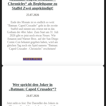
Chronicles“ als Begleitgame zu
Staffel Zwei angekündigt!
25.07.2026
Ende des Monats ist es endlich so weit:
"Batman: Caped Crusader" geht in die zweite
Staffel und nimmt uns erneut mit in das
Gotham der 40er Jahre. Zum Start am 31. Juli
2026 gibt es jetzt noch etwas Neues: Wie
Amazon und Warner Bros. auf der San Diego
Comic-Con bekannt gegeben haben, wird am
gleichen Tag noch ein Spiel namens "Batman:
Caped Crusader - Chronicles" erscheinen!
WEITERLESEN
Wer spricht den Joker in
„Batman: Caped Crusader“?
24.07.2026
Jetzt steht es fest: Der Darsteller des Jokers in