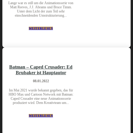
Lange war es still um die Animationsserie von
Matt Reeves, J.J. Abrams und Bruce Timm.
Unter dem Licht der zum Teil sehr
einschneidenden Umstrukturierung...
WEITERLESEN
Batman – Caped Crusader: Ed
Brubaker ist Hauptautor
08.01.2022
Im Mai 2021 wurde bekannt gegeben, das für
HBO Max und Cartoon Network mit Batman:
Caped Crusader eine neue Animationsserie
produziert wird. Dem Kreativteam um...
WEITERLESEN