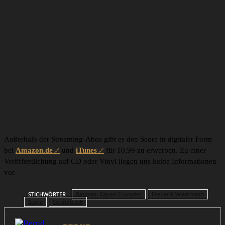
Außerhalb der Streaming-Abos gibt es den Score in digitaler Form
bei
Amazon.de
und
iTunes
für 10,99 zu erwerben. Zu einer
Veröffentlichung auf CD oder Vinyl liegen uns keine Informationen
vor.
STICHWÖRTER
Batman: Caped Crusader
Frederik Wiedmann
Score
Soundtrack