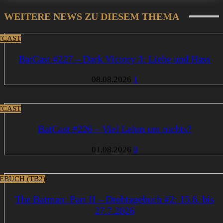
WEITERE NEWS ZU DIESEM THEMA
TCAST
BatCast #227 – Dark Victory 3: Liebe und Hass
08.08.2026
1
TCAST
BatCast #226 – Viel Lehm um nichts?
01.08.2026
0
EBUCH (TB2)
The Batman: Part II – Drehtagebuch #2: 15.6. bis
27.7.2026