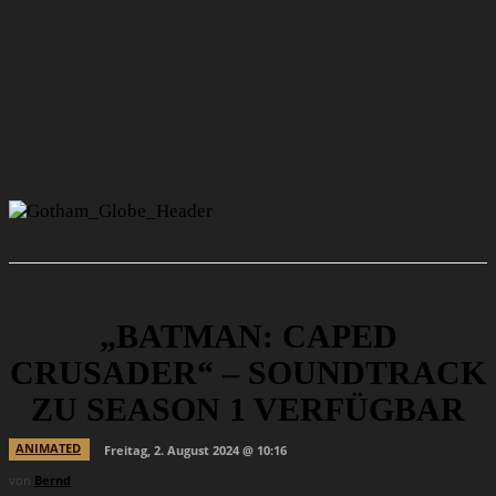
„BATMAN: CAPED
CRUSADER“ – SOUNDTRACK
ZU SEASON 1 VERFÜGBAR
ANIMATED
Freitag, 2. August 2024 @ 10:16
von
Bernd