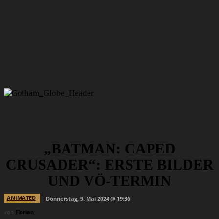
„BATMAN: CAPED
CRUSADER“: ERSTE BILDER
UND VÖ-TERMIN
ANIMATED
Donnerstag, 9. Mai 2024 @ 19:36
von
Florian