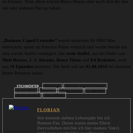
zu können. Trotz allem scheint Bruce Wayne aber noch Zeit für den
ein oder anderen Flirt zu haben.
„Batman: Caped Crusader“
wurde seinerzeit für HBO Max
entwickelt, später an Amazon Prime verkauft und wurde bereits um
eine zweite Staffel verlängert. Die
erste Staffel
, aus der Feder von
Matt Reeves, J. J. Abrams, Bruce Timm
und
Ed Brubaker
, wird
aus
10 Episoden
bestehen. Die Serie soll am
01.08.2024
bei Amazon
Prime Premiere haben.
STICHWÖRTER
Animated
Batman: Caped Crusader
Bruce Timm
Clayface
Harley Quinn
J.J. Abrams
James Gordon
Matt Reeves
FLORIAN
Seit meinem siebten Lebensjahr bin ich
Batman-Fan. Daran waren meine Eltern
(hervorheben möchte ich hier meinen Vater)