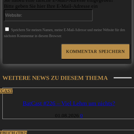
Sie haben eine falsche E-Mail-Adresse eingegeben!
Bitte geben Sie hier Ihre E-Mail-Adresse ein
Website:
Speichern Sie meinen Namen, meine E-Mail-Adresse und meine Website für den
nächsten Kommentar in diesem Browser.
WEITERE NEWS ZU DIESEM THEMA
TCAST
BatCast #226 – Viel Lehm um nichts?
01.08.2026
0
EBUCH (TB2)