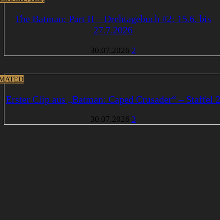
The Batman: Part II – Drehtagebuch #2: 15.6. bis
27.7.2026
30.07.2026
2
MATED
Erster Clip aus „Batman: Caped Crusader“ – Staffel 
30.07.2026
3