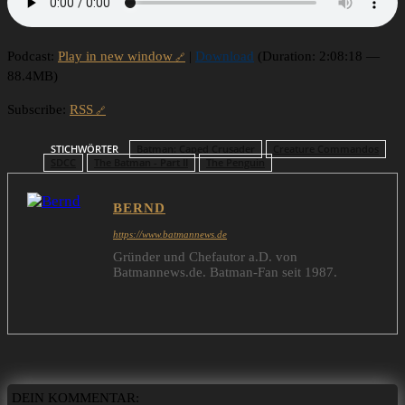
Podcast:
Play in new window
|
Download
(Duration: 2:08:18 —
88.4MB)
Subscribe:
RSS
STICHWÖRTER
Batman: Caped Crusader
Creature Commandos
SDCC
The Batman - Part II
The Penguin
BERND
https://www.batmannews.de
Gründer und Chefautor a.D. von
Batmannews.de. Batman-Fan seit 1987.
DEIN KOMMENTAR: