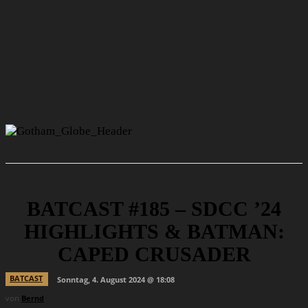
BATCAST #185 – SDCC ’24
HIGHLIGHTS & BATMAN:
CAPED CRUSADER
BATCAST
Sonntag, 4. August 2024 @ 18:08
von
Bernd