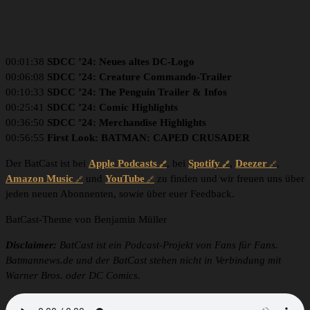
00:01:38
SDCC ’24: Neues altes DC-Logo
00:06:08
SDCC ’24: Creature Commando-Trailer
00:10:33
SDCC ’24: The Penguin Trailer & Infos
00:25:41
SDCC ’24: Comic Highlights
00:36:50
SDCC ’24: Merchandise Highlights
00:56:55
First Look: BATMAN: CAPED CRUSADER
Der BatCast ist bei
Apple Podcasts
, bei
Spotify
,
Deezer
,
Amazon Music
und
YouTube
zu finden und wir freuen uns über
jeden neuen Abonnenten, sowie über euer Feedback.
BatCast-Theme von Benjamin Müller
Disclaimer:
BatCast ist ein Podcast-Projekt von Fans für Fans.
Batmannews.de und der BatCast stehen nicht in Verbindung mit
Warner Bros. oder DC Comics.