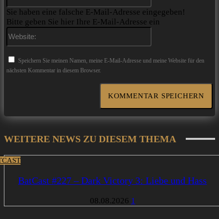
Mail:*
Sie haben eine falsche E-Mail-Adresse eingegeben!
Bitte geben Sie hier Ihre E-Mail-Adresse ein
Website:
Speichern Sie meinen Namen, meine E-Mail-Adresse und meine Website für den
nächsten Kommentar in diesem Browser.
WEITERE NEWS ZU DIESEM THEMA
TCAST
BatCast #227 – Dark Victory 3: Liebe und Hass
08.08.2026
1