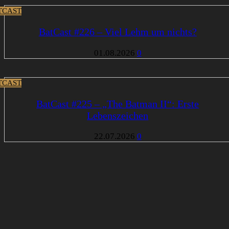
TCAST
BatCast #226 – Viel Lehm um nichts?
01.08.2026
0
TCAST
BatCast #225 – „The Batman II“: Erste
Lebenszeichen
22.07.2026
0