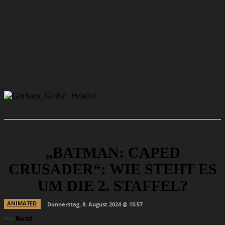
„BATMAN: CAPED
CRUSADER“: WIE STEHT ES
UM DIE 2. STAFFEL?
ANIMATED
Donnerstag, 8. August 2024 @ 15:57
von
Bernd