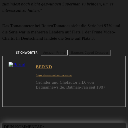
zumindest noch nicht gezwungen Superman zu bringen, um es
interessant zu halten.“
Das Tomatometer bei RottenTomatoes sieht die Serie bei 97% und
die Serie war in mehreren Ländern auf Platz 1 der Prime Video-
Charts. In Deutschland landete die Serie auf Platz 3.
STICHWÖRTER
Amazon Prime
Batman: Caped Crusader
BERND
https://www.batmannews.de
Gründer und Chefautor a.D. von
Batmannews.de. Batman-Fan seit 1987.
DEIN KOMMENTAR: