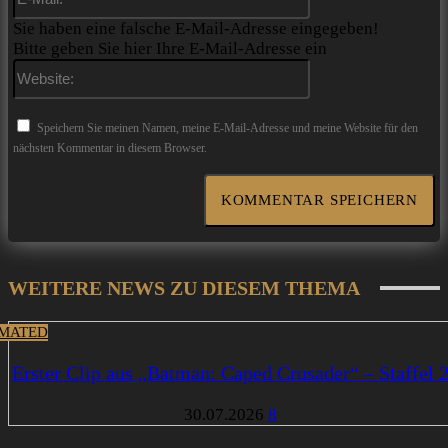
Mail:*
Sie haben eine falsche E-Mail-Adresse eingegeben!
Bitte geben Sie hier Ihre E-Mail-Adresse ein
Website:
Speichern Sie meinen Namen, meine E-Mail-Adresse und meine Website für den
nächsten Kommentar in diesem Browser.
WEITERE NEWS ZU DIESEM THEMA
MATED
Erster Clip aus „Batman: Caped Crusader“ – Staffel 
30.07.2026
8