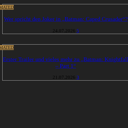
MATED
Wer spricht den Joker in „Batman: Caped Crusader“?
24.07.2026
5
MATED
Erster Trailer und vieles mehr zu „Batman: Knightfal
– Part 1“
21.07.2026
3