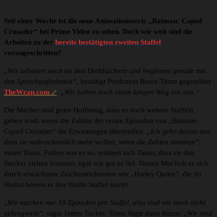
Seit einer Woche ist die neue Animationsserie „Batman: Caped
Crusader“ bei Prime Video zu sehen. Doch wie weit sind die
Arbeiten zu der
bereits bestätigten zweiten Staffel
vorangeschritten?
„Wir arbeiten noch an den Drehbüchern und beginnen gerade mit
den Sprachaufnahmen“
, bestätigt Produzent Bruce Timm gegenüber
TheWrap.com
.
„Wir haben noch einen langen Weg vor uns.“
Die Macher sind guter Hoffnung, dass es noch weitere Staffeln
geben wird, wenn die Zahlen der ersten Episoden von „Batman:
Caped Crusader“ die Erwartungen übertreffen.
„Ich gehe davon aus,
dass sie wahrscheinlich mehr wollen, wenn die Zahlen stimmen“
,
meint Timm. Früher war es so, erinnert sich Timm, dass sie den
Stecker ziehen konnten, egal wie gut es lief. Neuen Mut holt er sich
durch erwachsene Zeichentrickserien wie „Harley Quinn“, die im
Herbst bereits in ihre fünfte Staffel startet.
„
Wir machen nur 10 Episoden pro Staffel, also sind wir noch nicht
gelangweilt“
, sagte James Tucker. Timm fügte dann hinzu:
„Wir sind