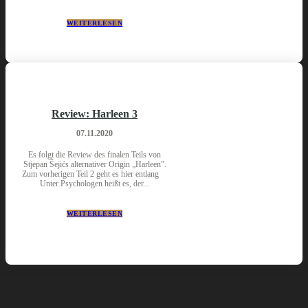
WEITERLESEN
Review: Harleen 3
07.11.2020
Es folgt die Review des finalen Teils von
Stjepan Šejićs alternativer Origin „Harleen”.
Zum vorherigen Teil 2 geht es hier entlang
Unter Psychologen heißt es, der...
WEITERLESEN