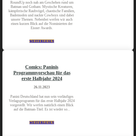
RoundUp noch nah am Geschehen rund um
Batman und Gotham. Mystische Kreaturen,
kämpferische Raubvögel, chaotische Familien,
Bademoden und nackte Cowboys sind dabei
unsere Themen. Nebenbei werfen wir auch
einen kurzen Blick auf die Nominierten der
Eisner Awards.
WEITERLESEN
Comics: Paninis
Programmvorschau für das
erste Halbjahr 2024
26.11.2023
Panini Deutschland hat nun sein vorläufiges
Verlagsprogramm für das erste Halbjahr 2024
vorgestellt. Wir werfen natürlich einen Blick
auf die Batman-Titel. Es ist wieder so...
WEITERLESEN