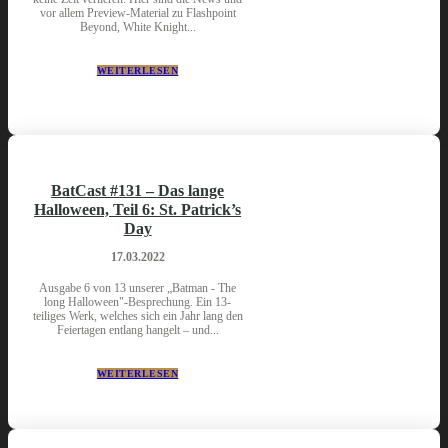
vor allem Preview-Material zu Flashpoint
Beyond, White Knight...
WEITERLESEN
BatCast #131 – Das lange
Halloween, Teil 6: St. Patrick’s
Day
17.03.2022
Ausgabe 6 von 13 unserer „Batman - The
long Halloween"-Besprechung. Ein 13-
teiliges Werk, welches sich ein Jahr lang den
Feiertagen entlang hangelt – und...
WEITERLESEN