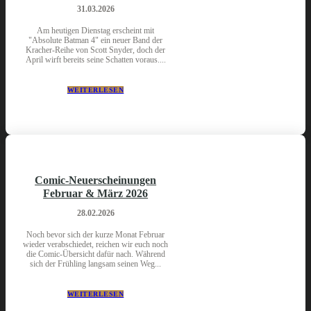
31.03.2026
Am heutigen Dienstag erscheint mit
"Absolute Batman 4" ein neuer Band der
Kracher-Reihe von Scott Snyder, doch der
April wirft bereits seine Schatten voraus....
WEITERLESEN
Comic-Neuerscheinungen
Februar & März 2026
28.02.2026
Noch bevor sich der kurze Monat Februar
wieder verabschiedet, reichen wir euch noch
die Comic-Übersicht dafür nach. Während
sich der Frühling langsam seinen Weg...
WEITERLESEN