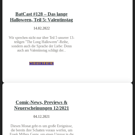
BatCast #128 – Das lange
Halloween, Teil 5: Valentinstag
14.02.2022
Wir sprechen nicht nur über Teil 5 unserer 13-
teiligen "The Long Halloween"-Reihe,
sondern auch die Sprache der Liebe: Denn
auch am Valentinstag schlägt der...
WEITERLESEN
Comic-News, Previews &
Neuerscheinungen 12/2021
04.12.2021
Diesen Monat geht es um große Ereignisse,
die bereits ihre Schatten voraus werfen, um
Frank Millers Genie, um einen Umzug in die