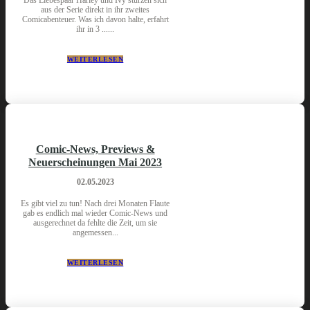
aus der Serie direkt in ihr zweites
Comicabenteuer. Was ich davon halte, erfahrt
ihr in 3 ......
WEITERLESEN
Comic-News, Previews &
Neuerscheinungen Mai 2023
02.05.2023
Es gibt viel zu tun! Nach drei Monaten Flaute
gab es endlich mal wieder Comic-News und
ausgerechnet da fehlte die Zeit, um sie
angemessen...
WEITERLESEN