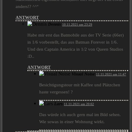
anders!? ^^“
ANTWORT
Dennis
10.11.2021 um 23:29
Habe mir erst das Batmobile aus der TV Serie (66er)
in 1/6 vorbestellt, das aus Batman Forever in 1/6.
Und den Captain America in 1/2 von Queen Studios
:D..
ANTWORT
Visual Noise
11.11.2021 um 11:47
Besichtigungstour mit Kaffee und Plätzchen
haste vergessen! ?
Lars
11.11.2021 um 20:02
Das würde ich auch gern mal im Bild sehen.
Wie sowas in einer Wohnung wirkt.