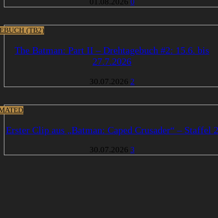
01.08.2026
0
EBUCH (TB2)
The Batman: Part II – Drehtagebuch #2: 15.6. bis
27.7.2026
30.07.2026
2
MATED
Erster Clip aus „Batman: Caped Crusader“ – Staffel 
30.07.2026
3