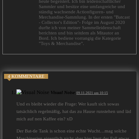
heute begeistert. Ich bin leidenschaftlicher
Sammler und besitze eine umfangreiche und
ständig wachsende Actionfiguren- und
Merchandise-Sammlung. In der ersten "Batcast
- Collector's Edition"- Folge im August 2020
durfte ich von meiner Sammelleidenschaft
berichten und bin seitdem als Mitautor an
Bord. Ich bediene vorrangig die Kategorie
"Toys & Merchandise".
4 KOMMENTARE
Visual Noise
09.11.2021 um 10:15
Und es bleibt wieder die Frage: Wer kauft sich sowas
tatsächlich regelmäßig, hat das zu Hause runstehen und läd
mich auf nen Kaffee ein? xD
Der Bat-tle Tank is schon eine echte Wucht…mag solche
Maschinerien eigentlich nicht,aber hier liegt der Fall etwas