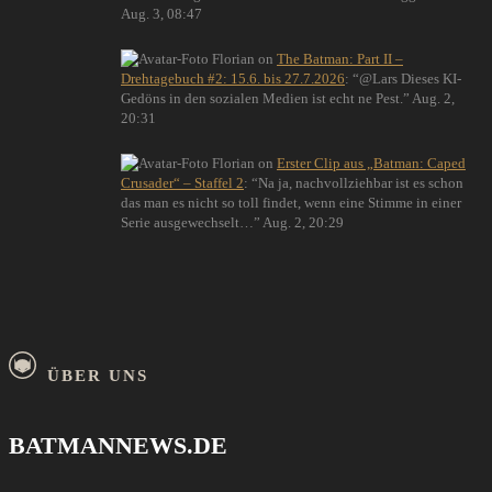
Aug. 3, 08:47
Florian
on
The Batman: Part II –
Drehtagebuch #2: 15.6. bis 27.7.2026
: “
@Lars Dieses KI-
Gedöns in den sozialen Medien ist echt ne Pest.
”
Aug. 2,
20:31
Florian
on
Erster Clip aus „Batman: Caped
Crusader“ – Staffel 2
: “
Na ja, nachvollziehbar ist es schon
das man es nicht so toll findet, wenn eine Stimme in einer
Serie ausgewechselt…
”
Aug. 2, 20:29
ÜBER UNS
BATMANNEWS.DE