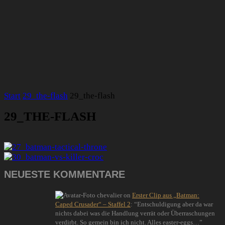
Start
29_the-flash
29_the-flash
29_THE-FLASH
NEUESTE KOMMENTARE
chevalier
on
Erster Clip aus „Batman:
Caped Crusader“ – Staffel 2
: “
Entschuldigung aber da war
nichts dabei was die Handlung verrät oder Überraschungen
verdirbt. So gemein bin ich nicht. Alles easter-eggs…
”