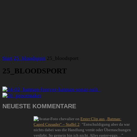
Start
25_bloodsport
25_bloodsport
25_BLOODSPORT
NEUESTE KOMMENTARE
chevalier
on
Erster Clip aus „Batman:
Caped Crusader“ – Staffel 2
: “
Entschuldigung aber da war
nichts dabei was die Handlung verrät oder Überraschungen
verdirbt. So gemein bin ich nicht. Alles easter-eggs…
”