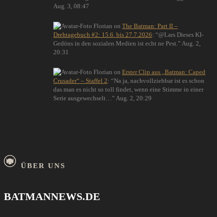
Aug. 3, 08:47
Florian
on
The Batman: Part II –
Drehtagebuch #2: 15.6. bis 27.7.2026
: “
@Lars Dieses KI-
Gedöns in den sozialen Medien ist echt ne Pest.
”
Aug. 2,
20:31
Florian
on
Erster Clip aus „Batman: Caped
Crusader“ – Staffel 2
: “
Na ja, nachvollziehbar ist es schon
das man es nicht so toll findet, wenn eine Stimme in einer
Serie ausgewechselt…
”
Aug. 2, 20:29
ÜBER UNS
BATMANNEWS.DE