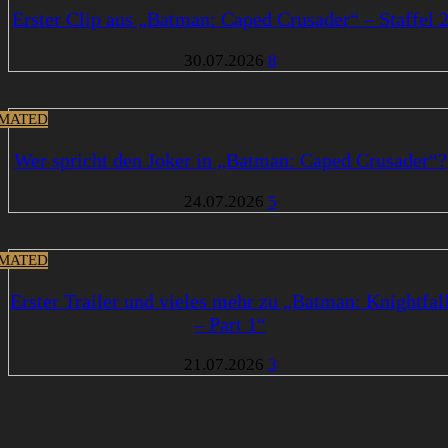
Erster Clip aus „Batman: Caped Crusader“ – Staffel 
30.07.2026
8
MATED
Wer spricht den Joker in „Batman: Caped Crusader“?
24.07.2026
5
MATED
Erster Trailer und vieles mehr zu „Batman: Knightfal
– Part 1“
21.07.2026
3