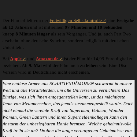
Der Film erhielt von der
Freiwilligen Selbstkontrolle
eine
Freigabe
ab 12 Jahren
und ist mit seinen
97 Minuten und 18 Sekunden
knapp
8 Minuten länger
als sein Vorgänger. Und ja, auch Part Two
erscheint ohne deutsche Synchro, sondern lediglich mit deutschen
Untertiteln.
Bei
Apple
und
Amazon.de
ist der Film für 14,99 Euro digital zu
beziehen. Ab
9. Mai
wird der Film auch
zu leihen
sein. Eine Disc-
Version wird in Deutschland nicht erscheinen.
Eine endlose Armee aus SCHATTENDÄMONEN schwärmt in unsere
Welt und alle Parallelerden, um alle Universen zu vernichten! Das
Einzige, was sich ihnen entgegenstellen kann, ist das mächtigste
Team von Metamenschen, das jemals zusammengestellt wurde. Doch
nicht einmal die vereinte Kraft von Superman, Batman, Wonder
Woman, Green Lantern und ihren Superheldenkollegen kann den
Ansturm der unbesiegbaren Horde bremsen. Welche geheimnisvolle
Kraft treibt sie an? Drohen die lange verborgenen Geheimnisse von