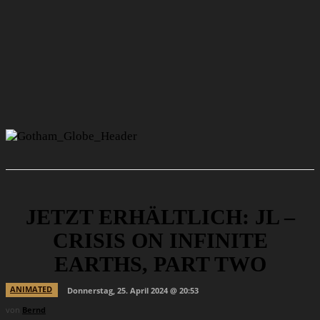
JETZT ERHÄLTLICH: JL –
CRISIS ON INFINITE
EARTHS, PART TWO
ANIMATED
Donnerstag, 25. April 2024 @ 20:53
von
Bernd