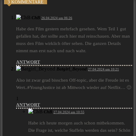
3 KOMMENTARE
ChB
26.04.2024 um 06:26
Habe den Film gestern mehrfach gesehen. Wem Teil 1 gut
gefallen hat, der sollte auch hier mal reinschauen. Aber man
muss den Film wirklich öfter sehen. Die ganzen Details
nimmt man erst nach und nach wahr.
ANTWORT
Batgirl_Beyond
27.04.2024 um 10:21
Also ist zwar grad bisschen Off-topic, aber die Freude ist es
Wert..#YoungJustice ist ab Mittwoch wieder auf Netflix… 🙂
1
ANTWORT
ChB
27.04.2024 um 10:55
Habe ich heute morgen auch schon mitbekommen.
Die Frage ist, welche Staffeln werden das sein? Schön