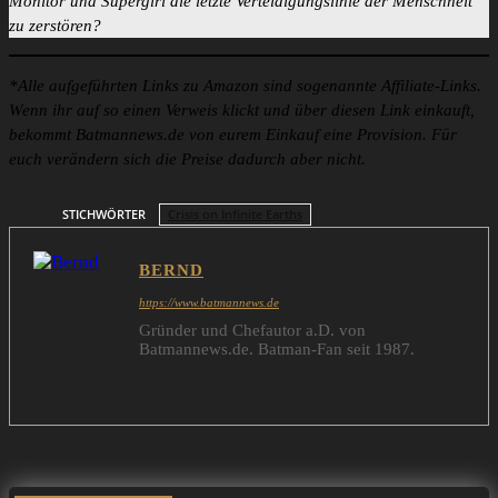
Monitor und Supergirl die letzte Verteidigungslinie der Menschheit
zu zerstören?
*Alle aufgeführten Links zu Amazon sind sogenannte Affiliate-Links.
Wenn ihr auf so einen Verweis klickt und über diesen Link einkauft,
bekommt Batmannews.de von eurem Einkauf eine Provision. Für
euch verändern sich die Preise dadurch aber nicht.
STICHWÖRTER
Crisis on Infinite Earths
BERND
https://www.batmannews.de
Gründer und Chefautor a.D. von
Batmannews.de. Batman-Fan seit 1987.