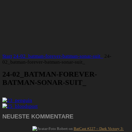
Start
24-02_batman-forever-batman-sonar-suit_
24-
02_batman-forever-batman-sonar-suit_
24-02_BATMAN-FOREVER-
BATMAN-SONAR-SUIT_
NEUESTE KOMMENTARE
Robert
on
BatCast #227 – Dark Victory 3: