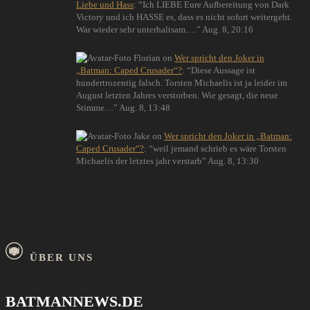
Liebe und Hass
: “
Ich LIEBE Eure Aufbereitung von Dark
Victory und ich HASSE es, dass es nicht sofort weitergeht.
War wieder sehr unterhaltsam.…
”
Aug. 8, 20:16
Florian
on
Wer spricht den Joker in
„Batman: Caped Crusader“?
: “
Diese Aussage ist
hundertrozentig falsch. Torsten Michaelis ist ja leider im
August letzten Jahres verstorben. Wie gesagt, die neue
Stimme…
”
Aug. 8, 13:48
Jake
on
Wer spricht den Joker in „Batman:
Caped Crusader“?
: “
weil jemand schrieb es wäre Torsten
Michaelis der letztes jahr verstarb
”
Aug. 8, 13:30
ÜBER UNS
BATMANNEWS.DE