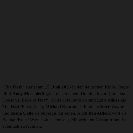
Ein Beitrag geteilt von Andy Muschietti (@andy_muschietti)
„The Flash“ startet am
15. Juni 2023
in den deutschen Kinos. Regie
führt
Andy Muschietti
(„Es“) nach einem Drehbuch von Christina
Hodson („Birds of Prey“). In den Hauptrollen sind
Ezra Miller
als
The Flash/Barry Allen,
Michael Keaton
als Batman/Bruce Wayne
und
Sasha Calle
als Supergirl zu sehen. Auch
Ben Affleck
wird als
Batman/Bruce Wayne zu sehen sein. Mit weiteren Gastauftritten ist
eventuell zu rechnen.