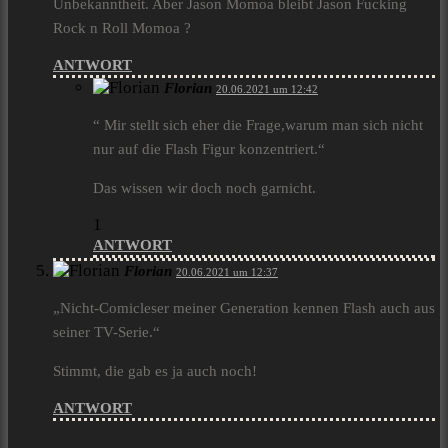
Unbekanntheit. Aber Jason Momoa bleibt Jason Fucking
Rock n Roll Momoa ?
ANTWORT
Florian
20.06.2021 um 12:42
“ Mir stellt sich eher die Frage,warum man sich nicht
nur auf die Flash Figur konzentriert.“
Das wissen wir doch noch garnicht.
1
ANTWORT
Florian
20.06.2021 um 12:37
„Nicht-Comicleser meiner Generation kennen Flash auch aus
seiner TV-Serie.“
Stimmt, die gab es ja auch noch!
ANTWORT