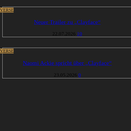
VERSE
Neuer Trailer zu „Clayface“
22.07.2026
10
VERSE
Naomi Ackie spricht über „Clayface“
23.05.2026
0