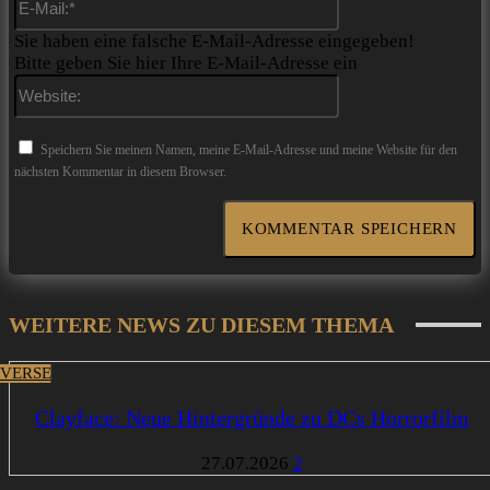
Mail:*
Sie haben eine falsche E-Mail-Adresse eingegeben!
Bitte geben Sie hier Ihre E-Mail-Adresse ein
Website:
Speichern Sie meinen Namen, meine E-Mail-Adresse und meine Website für den
nächsten Kommentar in diesem Browser.
WEITERE NEWS ZU DIESEM THEMA
VERSE
Clayface: Neue Hintergründe zu DCs Horrorfilm
27.07.2026
2