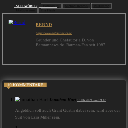
STICHWÖRTER
Batman 89
Michael Keaton
Multiverse
Multiversum
The Flash
BERND
https://www.batmannews.de
Gründer und Chefautor a.D. von
Batmannews.de. Batman-Fan seit 1987.
10 KOMMENTARE
Jonathan Hart
15.06.2021 um 09:18
Angeblich soll auch Grant Gustin dabei sein, wird aber der
Suit von Ezra Miller sein.
1