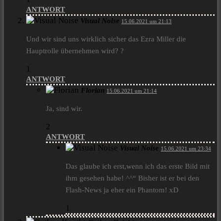
ANTWORT
Visual Noise
15.06.2021 um 21:13
Und wir sind uns wirklich sicher das Ezra Miller die
Hauptrolle übernehmen wird? ?
1
ANTWORT
Florian
15.06.2021 um 21:14
Ja, sind wir.
2
ANTWORT
Visual Noise
15.06.2021 um 23:34
Das glaube ich erst,wenn ich das erste Bild mit
ihm gesehen habe! ^^“ Bisher ist er bei den
Flash-News ja eher ein Phantom! xD
1