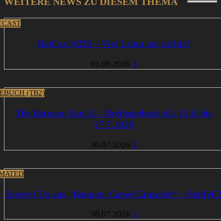
WEITERE NEWS ZU DIESEM THEMA
TCAST
BatCast #226 – Viel Lehm um nichts?
01.08.2026
0
EBUCH (TB2)
The Batman: Part II – Drehtagebuch #2: 15.6. bis
27.7.2026
30.07.2026
2
MATED
Erster Clip aus „Batman: Caped Crusader“ – Staffel 
30.07.2026
3