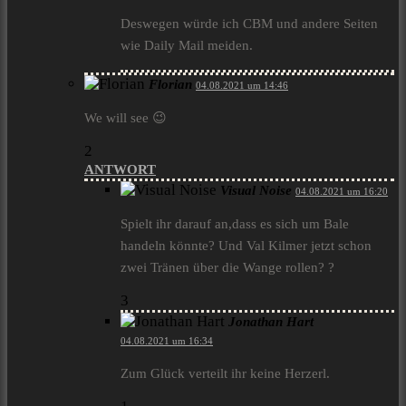
Deswegen würde ich CBM und andere Seiten
wie Daily Mail meiden.
Florian
04.08.2021 um 14:46
We will see 😉
2
ANTWORT
Visual Noise
04.08.2021 um 16:20
Spielt ihr darauf an,dass es sich um Bale
handeln könnte? Und Val Kilmer jetzt schon
zwei Tränen über die Wange rollen? ?
3
Jonathan Hart
04.08.2021 um 16:34
Zum Glück verteilt ihr keine Herzerl.