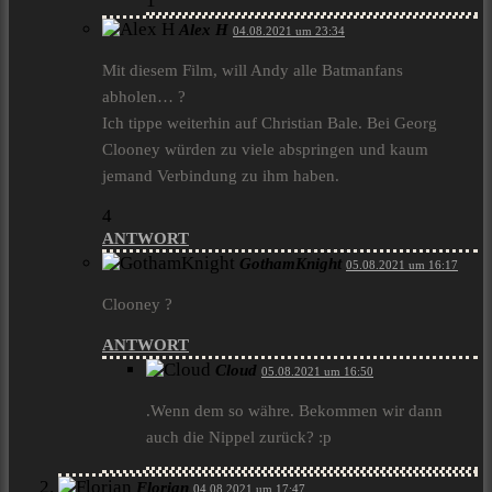
1
Alex H
04.08.2021 um 23:34
Mit diesem Film, will Andy alle Batmanfans
abholen… ?
Ich tippe weiterhin auf Christian Bale. Bei Georg
Clooney würden zu viele abspringen und kaum
jemand Verbindung zu ihm haben.
4
ANTWORT
GothamKnight
05.08.2021 um 16:17
Clooney ?
ANTWORT
Cloud
05.08.2021 um 16:50
.Wenn dem so währe. Bekommen wir dann
auch die Nippel zurück? :p
Florian
04.08.2021 um 17:47