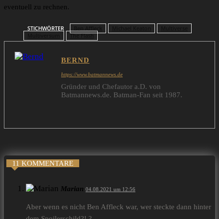
eventuell zu rechnen.
STICHWÖRTER
Ben Affleck
Michael Keaton
Multiverse
Multiversum
The Flash
BERND
https://www.batmannews.de
Gründer und Chefautor a.D. von
Batmannews.de. Batman-Fan seit 1987.
11 KOMMENTARE
Marian
04.08.2021 um 12:56
Aber wenn es nicht Ben Affleck war, wer steckte dann hinter
dem Spoilerschild?! ?