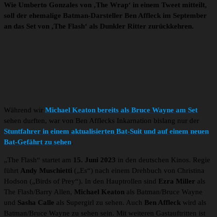
Wie Umberto Gonzales von ‚The Wrap‘ in einem Tweet mitteilt,
soll der ehemalige Batman-Darsteller Ben Affleck im September
an das Set von ‚The Flash‘ als Dunkler Ritter zurückkehren.
Während wir
Michael Keaton bereits als Bruce Wayne am Set
sehen durften, war von Ben Afflecks Inkarnation bislang nur der
Stuntfahrer in einem aktualisierten Bat-Suit und auf einem neuen
Bat-Gefährt zu sehen
.
„The Flash“ startet am
15. Juni 2023
in den deutschen Kinos. Regie
führt
Andy Muschietti
(„Es“) nach einem Drehbuch von Christina
Hodson („Birds of Prey“). In den Hauptrollen sind
Ezra Miller
als
The Flash/Barry Allen,
Michael Keaton
als Batman/Bruce Wayne
und
Sasha Calle
als Supergirl zu sehen. Auch
Ben Affleck
wird als
Batman/Bruce Wayne zu sehen sein. Mit weiteren Gastauftritten ist