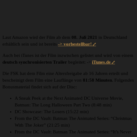
Laut Amazon wird der Film ab dem
08. Juli 2021
in Deutschland
erhältlich sein und ist bereits
-> vorbestellbar!
Auch bei iTunes ist der Film inzwischen gelistet und wird von einem
deutsch synchronisierten Trailer
begleitet: ->
iTunes.de
Die FSK hat dem Film eine Altersfreigabe ab 16 Jahren erteilt und
bescheinigt dem Film eine Lauflänge von
81:58 Minuten
. Folgendes
Bonusmaterial findet sich auf der Disc:
A Sneak Peek at the Next Animated DC Universe Movie,
Batman: The Long Halloween Part Two (8:48 min)
DC Showcase: The Losers (15:22 min)
From the DC Vault: Batman The Animated Series: “Christmas
With The Joker” (21:25 min)
From the DC Vault: Batman The Animated Series: “It’s Never