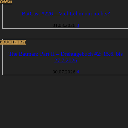
TCAST
BatCast #226 – Viel Lehm um nichts?
01.08.2026
0
EBUCH (TB2)
The Batman: Part II – Drehtagebuch #2: 15.6. bis
27.7.2026
30.07.2026
4