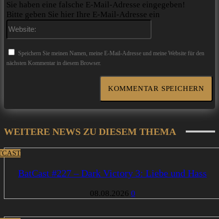
Sie haben eine falsche E-Mail-Adresse eingegeben!
Bitte geben Sie hier Ihre E-Mail-Adresse ein
Website:
Speichern Sie meinen Namen, meine E-Mail-Adresse und meine Website für den
nächsten Kommentar in diesem Browser.
WEITERE NEWS ZU DIESEM THEMA
TCAST
BatCast #227 – Dark Victory 3: Liebe und Hass
08.08.2026
0