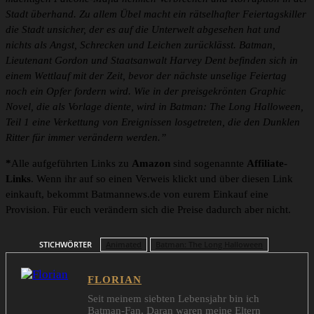
Stadt überhand. Zu allem Übel macht ein rätselhafter Feiertagskiller
die Stadt unsicher, der es auf die Unterwelt abgesehen hat und
nichts als Angst, Schrecken und Leichen zurücklässt. Batman,
Lieutenant Gordon und Staatsanwalt Harvey Dent befinden sich in
einem Wettlauf mit der Zeit, bevor der nächste unselige Feiertag
noch ein Opfer fordern wird. Wie in der preisgekrönten Graphic
Novel, die als Vorlage diente, wird in Batman: The Long Halloween,
Teil 1 eine Verkettung von Ereignissen losgetreten, die den Dunklen
Ritter für immer verändern werden.”
*
Alle aufgeführten Links zu
Amazon
sind sogenannte
Affiliate-
Links
. Wenn ihr auf so einen Verweis klickt und über diesen Link
einkauft, bekommt Batmannews.de von eurem Einkauf eine
Provision. Für euch verändern sich die Preise dadurch aber nicht.
STICHWÖRTER
Animated
Batman: The Long Halloween
FLORIAN
Seit meinem siebten Lebensjahr bin ich
Batman-Fan. Daran waren meine Eltern