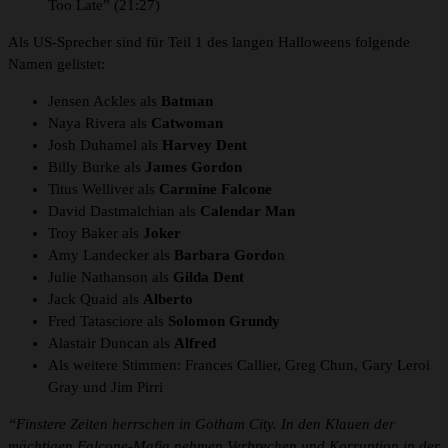
Too Late” (21:27)
Als US-Sprecher sind für Teil 1 des langen Halloweens folgende
Namen gelistet:
Jensen Ackles als
Batman
Naya Rivera als
Catwoman
Josh Duhamel als
Harvey Dent
Billy Burke als
James Gordon
Titus Welliver als
Carmine Falcone
David Dastmalchian als
Calendar Man
Troy Baker als
Joker
Amy Landecker als
Barbara Gordo
n
Julie Nathanson als
Gilda Dent
Jack Quaid als
Alberto
Fred Tatasciore als
Solomon Grundy
Alastair Duncan als
Alfred
Als weitere Stimmen: Frances Callier, Greg Chun, Gary Leroi
Gray und Jim Pirri
“Finstere Zeiten herrschen in Gotham City. In den Klauen der
mächtigen Falcone-Mafia nehmen Verbrechen und Korruption in der