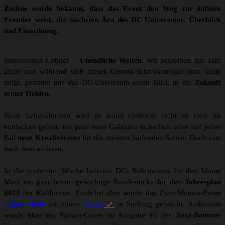
Zudem wurde bekannt, dass das Event den Weg zur Infinite
Frontier weist, der nächsten Ära des DC Universums. Überblick
und Einordnung.
Superhelden-Comics –
Unendliche Weiten
. Wir schreiben das Jahr
2020 und während sich dieses Corona-Schreckensjahr dem Ende
neigt, gestattet uns das DC-Universum einen Blick in die
Zukunft
seiner Helden
.
Neue Lebensformen wird es dabei vielleicht nicht so viele zu
entdecken geben, ein paar neue Galaxien sicherlich, aber auf jeden
Fall
neue Kreativteams
für die meisten laufenden Serien. Doch eins
nach dem anderen.
In der vorletzten Woche lieferten DCs Solicitations für den Monat
März ein paar letzte, gewichtige Puzzlestücke für den
Jahresplan
2021
der Kalifornier. Zunächst aber wurde das Zwei-Monats-Event
Future State
mit einem
Trailer
in Stellung gebracht. Außerdem
wurde über ein Variant-Cover zu Ausgabe #2 des
Next-Batman
-