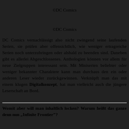
©DC Comics
©DC Comics
DC Comics vernachlässigt also nicht zwingend seine laufenden
Serien, sie prüfen aber offensichtlich, wie weniger ertragreiche
Serien noch unterzubringen oder alsbald zu beenden sind. Daneben
gibt es allerlei Abgeschlossenes. Anthologien können vor allem für
neue Zielgruppen interessant sein. Mit Miniserien beliebter oder
weniger bekannter Charaktere kann man durchaus den ein oder
anderen Leser wieder zurückgewinnen. Verknüpft man das mit
einem klugen
Digitalkonzept
, hat man vielleicht auch die jüngere
Leserschaft an Bord.
Womit aber will man inhaltlich locken? Warum heißt das ganze
denn nun „Infinite Frontier”?