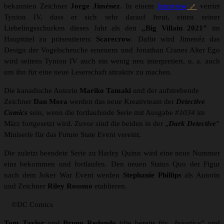
bekannten Zeichner
Jorge Jiménez
. In einem
Interview
verriet
Tynion IV, dass er sich sehr darauf freut, einen seiner
Liebelingsschurken dieses Jahr als den
„Big Villain 2021”
im
Haupttitel zu präsentieren:
Scarecrow
. Dafür wird Jimenéz das
Design der Vogelscheuche erneuern und Jonathan Cranes Alter Ego
wird seitens Tynion IV auch ein wenig neu interpretiert, u. a. auch
um ihn für eine neue Leserschaft attraktiv zu machen.
Die kanadische Autorin
Mariko Tamaki
und der aufstrebende
Zeichner
Dan Mora
werden das neue Kreativteam der
Detective
Comics
sein, wenn die fortlaufende Serie mit Ausgabe
#1034
im
März fortgesetzt wird. Zuvor sind die beiden in der „
Dark Detective
”
Miniserie für das Future State Event vereint.
Die zuletzt beendete Serie zu Harley Quinn wird eine neue Nummer
eins bekommen und fortlaufen. Den neuen Status Quo der Figur
nach dem Joker War Event werden
Stephanie Phillips
als Autorin
und Zeichner
Riley Rossmo
etablieren.
©DC Comics
Tom Taylor
und
Bruno Redondo
(die bereits für „
Injustice
” und