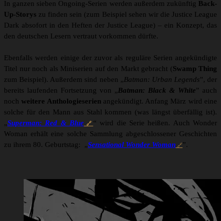
In ganzen sieben Ongoing-Serien werden außerdem zukünftig
Back-
Up-Storys
zu finden sein (zum Beispiel sehen wir die Justice League
Dark absofort in den Heften der Justice League) – ein Konzept, das
den deutschen Lesern vertraut vorkommen dürfte.
Ebenfalls werden einige der zuvor als reguläre Serien angekündigte
Titel nur noch als Miniserien auf den Markt gebracht (
Swamp Thing
zum Beispiel). Außerdem sind neben „
Batman: Urban Legends
”, der
bereits laufenden Fortsetzung von „
Batman: Black & White
” auch
noch
weitere Anthologieserien
angekündigt. Anfang März wird eine
solche für den Mann aus Stahl kommen (was längst überfällig ist).
„
Superman: Red & Blue
“ wird die Serie heißen. Auch Wonder
Woman erhält eine solche Sammlung abgeschlossener Geschichten
zu ihrem 80. Geburtstag: „
Sensational Wonder Woman
”.