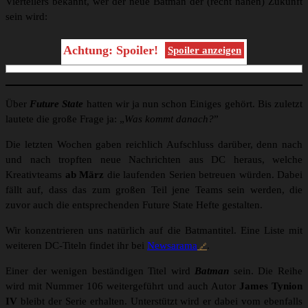
Vierteilers bekannt, wer der neue Batman der (recht nahen) Zukunft
sein wird:
Achtung: Spoiler!
Spoiler anzeigen
Über
Future State
hatten wir ja nun schon Einiges gehört. Bis zuletzt
lautete die große Frage ja: „
Was kommt danach?
”
Die letzten Wochen gaben reichlich Aufschluss darüber, denn nach
und nach tropften neue Nachrichten aus DC heraus, welche
Kreativteams
ab März
die laufenden Serien betreuen würden. Dabei
fällt auf, dass das zum großen Teil jene Teams sein werden, die
zuvor auch die entsprechenden Future State Hefte gestalten.
Wir konzentrieren uns natürlich auf die Batmantitel. Eine Liste mit
weiteren DC-Titeln findet ihr bei
Newsarama
.
Einer der wenigen beständigen Titel wird
Batman
sein. Die Reihe
wird mit Nummer 106 weitergeführt und auch Autor
James Tynion
IV
bleibt der Serie erhalten. Unterstützt wird er dabei vom ebenfalls