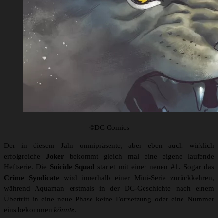
©DC Comics
Der in diesem Jahr omnipräsente, aber eben auch wirklich
erfolgreiche
Joker
bekommt gleich mal eine eigene laufende
Heftserie. Die
Suicide Squad
startet mit einer neuen #1. Sogar das
Crime Syndicate
wird innerhalb einer Mini-Serie zurückkehren,
während Aquaman erstmals in der DC-Geschichte nach einem
Übertritt in eine neue Phase keine Fortsetzung oder eine Nummer
eins bekommen
könnte
.