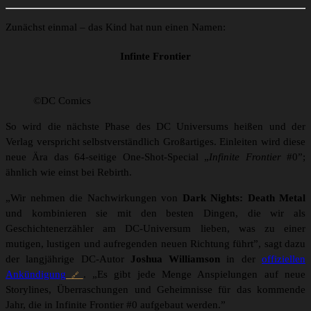
Zunächst einmal – das Kind hat nun einen Namen:
Infinte Frontier
©DC Comics
So wird die nächste Phase des DC Universums heißen und der
Verlag verspricht selbstverständlich Großartiges. Einleiten wird diese
neue Ära das 64-seitige One-Shot-Special „
Infinite Frontier
#0”;
ähnlich wie einst bei Rebirth.
„Wir nehmen die Nachwirkungen von
Dark Nights: Death Metal
und kombinieren sie mit den besten Dingen, die wir als
Geschichtenerzähler am DC-Universum lieben, was zu einer
mutigen, lustigen und aufregenden neuen Richtung führt”, sagt dazu
der langjährige DC-Autor
Joshua Williamson
in der
offiziellen
Ankündigung
. „Es gibt jede Menge Anspielungen auf neue
Storylines, Überraschungen und Geheimnisse für das kommende
Jahr, die in Infinite Frontier #0 aufgebaut werden.”