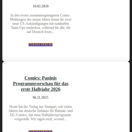
16.02.2026
In den ersten zusammengetragenen Comic-
Meldungen des neuen Jahres könnt ihr zwei
neue US-Ankündigungen mit namhaften
Team-Ups entdecken, während für alle, die
auf Deutsch lesen...
WEITERLESEN
Comics: Paninis
Programmvorschau für das
erste Halbjahr 2026
06.11.2025
Heute hat der Verlag aus Stuttgart, seit vielen
Jahren das deutsche Zuhause für Batman- und
DC-Comics, das neue Halbjahresprogramm
vorgestellt. Wir sagen euch, worauf...
WEITERLESEN