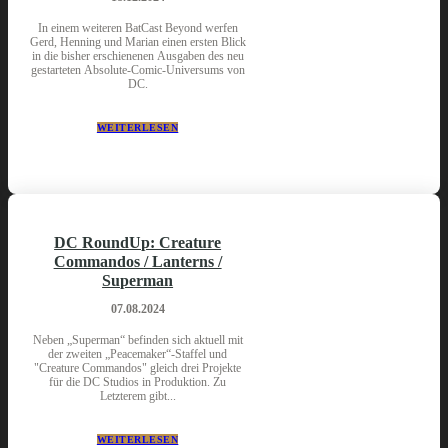
In einem weiteren BatCast Beyond werfen
Gerd, Henning und Marian einen ersten Blick
in die bisher erschienenen Ausgaben des neu
gestarteten Absolute-Comic-Universums von
DC.
WEITERLESEN
DC RoundUp: Creature
Commandos / Lanterns /
Superman
07.08.2024
Neben „Superman“ befinden sich aktuell mit
der zweiten „Peacemaker“-Staffel und
"Creature Commandos" gleich drei Projekte
für die DC Studios in Produktion. Zu
Letzterem gibt...
WEITERLESEN