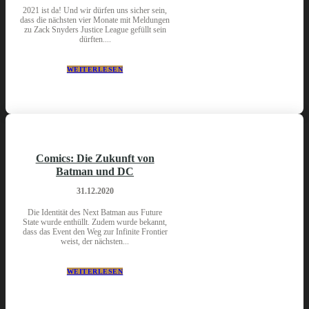
2021 ist da! Und wir dürfen uns sicher sein,
dass die nächsten vier Monate mit Meldungen
zu Zack Snyders Justice League gefüllt sein
dürften....
WEITERLESEN
Comics: Die Zukunft von
Batman und DC
31.12.2020
Die Identität des Next Batman aus Future
State wurde enthüllt. Zudem wurde bekannt,
dass das Event den Weg zur Infinite Frontier
weist, der nächsten...
WEITERLESEN