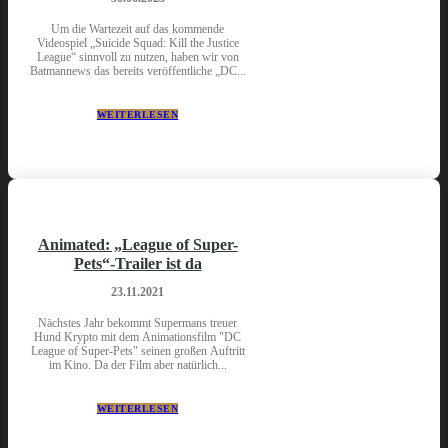
Um die Wartezeit auf das kommende
Videospiel „Suicide Squad: Kill the Justice
League“ sinnvoll zu nutzen, haben wir von
Batmannews das bereits veröffentliche „DC...
WEITERLESEN
Animated: „League of Super-
Pets“-Trailer ist da
23.11.2021
Nächstes Jahr bekommt Supermans treuer
Hund Krypto mit dem Animationsfilm "DC
League of Super-Pets" seinen großen Auftritt
im Kino. Da der Film aber natürlich...
WEITERLESEN