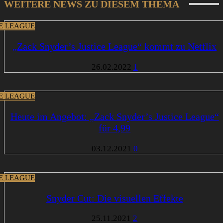
WEITERE NEWS ZU DIESEM THEMA
CE LEAGUE
„Zack Snyder’s Justice League“ kommt zu Netflix
26.02.2022
1
CE LEAGUE
Heute im Angebot: „Zack Snyder’s Justice League“
für 4,99
03.12.2021
0
CE LEAGUE
Snyder Cut: Die visuellen Effekte
25.11.2021
2