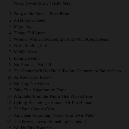
Water Tower Music / HBO Max
Song to the Siren –
Rose Betts
A Hunter Gathers
Migratory
Things Fall Apart
Wonder Woman Defending / And What Rough Beast
World Ending Fire
Middle Mass
Long Division
No Paradise, No Fall
The Center Will Not Hold, Twenty Centuries of Stony Sleep
As Above, So Below
No Dog, No Master
Take This Kingdom by Force
A Splinter from the Thorn That Pricked You
Cyborg Becoming / Human All Too Human
The Path Chooses You
Aquaman Returning / Carry Your Own Water
The Provenance of Something Gathered
We Do This Together