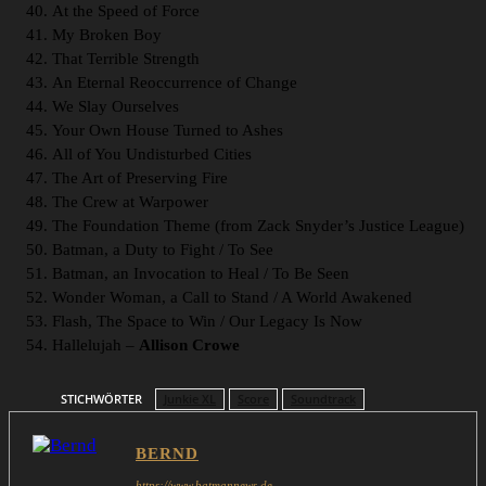
At the Speed of Force
My Broken Boy
That Terrible Strength
An Eternal Reoccurrence of Change
We Slay Ourselves
Your Own House Turned to Ashes
All of You Undisturbed Cities
The Art of Preserving Fire
The Crew at Warpower
The Foundation Theme (from Zack Snyder’s Justice League)
Batman, a Duty to Fight / To See
Batman, an Invocation to Heal / To Be Seen
Wonder Woman, a Call to Stand / A World Awakened
Flash, The Space to Win / Our Legacy Is Now
Hallelujah –
Allison Crowe
STICHWÖRTER
Junkie XL
Score
Soundtrack
BERND
https://www.batmannews.de