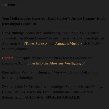
von
Bernd
Tom Holkenborgs Score zu ‚Zack Snyder’s Justice League‘ ist ab
jetzt digital erhältlich.
Der 4-stündige Score, den Holkenborg aka Junkie XL als seinen
„persönlichen Mount Everest“ bezeichnet, ist jetzt bei den digitalen
Anbietern wie
iTunes Store
und
Amazon Music
ab € 14,99
käuflich erhältlich.
Update:
Für Apple Music-Abonnenten steht inzwischen der
komplette Score
innerhalb des Abos zur Verfügung
.
Eine spätere Veröffentlichung auf Vinyl wurde von Holkenborg
bereits angekündigt.
Zwei von den
54 Tracks
des 4-stündigen Soundtracks sind Songs.
Da die Titel der Tracks die Erzählstruktur des Films verraten
(könnten), gilt
ACHTUNG: SPOILER-GERAHR!