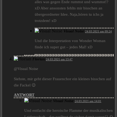
alles was gegen Ende rummst und wummst!?
xD Aber ansonsten fehlts mir bisschen an
übergeordneter Idee. Naja,hören tu ichs ja
trotzdem! xD
Visual Noise
24.03.2021 um 09:24
Und die Interpretation von Wonder Woman
finde ich super gut – jedes Mal! xD
Florian
24.03.2021 um 13:47
@Visual Noise
Siehste, mir geht dieser Frauenchor ein kleines bisschen auf
die Fackel 😉
ANTWORT
Visual Noise
24.03.2021 um 14:01
Und entfacht die heroische Flamme der musikalischen
Leidenschaft…das wolltest du sicher damit sagen!? ;D