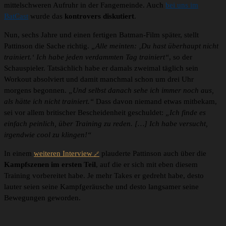
mittelschweren Aufruhr in der Fangemeinde. Auch
bei uns im
BatCast
wurde das
kontrovers diskutiert
.
Nun, sechs Jahre und einen fertigen Batman-Film später, stellt
Pattinson die Sache richtig.
„Alle meinten: ‚Du hast überhaupt nicht
trainiert.‘ Ich habe jeden verdammten Tag trainiert“
, so der
Schauspieler. Tatsächlich habe er damals zweimal täglich sein
Workout absolviert und damit manchmal schon um drei Uhr
morgens begonnen.
„Und selbst danach sehe ich immer noch aus,
als hätte ich nicht trainiert.“
Dass davon niemand etwas mitbekam,
sei vor allem britischer Bescheidenheit geschuldet:
„Ich finde es
einfach peinlich, über Training zu reden. […] Ich habe versucht,
irgendwie cool zu klingen!“
In einem
weiteren Interview
plauderte Pattinson auch über die
Kampfszenen im ersten Teil
, auf die er sich mit eben diesem
Training vorbereitet habe. Je mehr Takes er gedreht habe, desto
lauter seien seine Kampfgeräusche und desto langsamer seine
Bewegungen geworden.