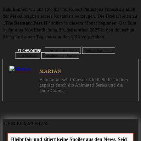
Bald können wir uns sowohl von Robert Pattinsons Fitness als auch
der Makellosigkeit seines Kostüms überzeugen. Die Dreharbeiten zu
„The Batman: Part II“
sollen in diesem Monat beginnen. Der Film
ist für eine Veröffentlichung
30. September 2027
in den deutschen
Kinos und einen Tag später in den USA vorgesehen.
STICHWÖRTER
Christopher Nolan
Robert Pattinson
The Batman
The Batman - Part II
MARIAN
Batmanfan seit frühester Kindheit; besonders
geprägt durch die Animated Series und die
Dino-Comics.
DEIN KOMMENTAR: