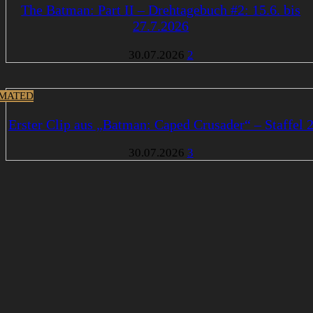
The Batman: Part II – Drehtagebuch #2: 15.6. bis
27.7.2026
30.07.2026
2
MATED
Erster Clip aus „Batman: Caped Crusader“ – Staffel 
30.07.2026
3