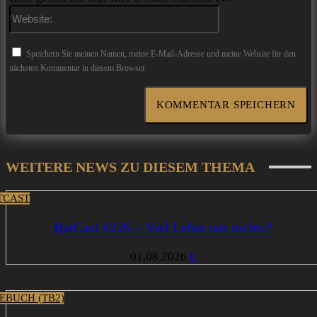
Website:
Speichern Sie meinen Namen, meine E-Mail-Adresse und meine Website für den
nächsten Kommentar in diesem Browser.
WEITERE NEWS ZU DIESEM THEMA
TCAST
BatCast #226 – Viel Lehm um nichts?
01.08.2026
0
EBUCH (TB2)