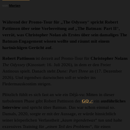
von
Marian
Während der Promo-Tour für „The Odyssey
“
spricht Robert
Pattinson über seine Vorbereitung auf „The Batman: Part II
“
,
verrät, was Christopher Nolan als Erstes über sein damaliges The
Batman-Engagement wissen wollte und
räumt mit einem
hartnäckigen Gerücht au
f.
Robert Pattinson
ist derzeit auf Promo-Tour für
Christopher Nolans
The Odyssey
(Kinostart: 16. Juli 2026), in dem er den Freier
Antinous spielt. Danach steht
Dune: Part Three
an (17. Dezember
2026). Und irgendwo dazwischen soll er wieder ins
Fledermauskostüm steigen.
Plötzlich fühlt es sich fast an wie ein Déjà-vu: Mitten in dieser
turbulenten Phase gibt Robert Pattinson der
GQ
ein
ausführliches
Interview
und spricht über Batman. Das war schon einmal so.
Damals, 2020, sorgte er mit der Aussage, er würde hinsichtlich
seiner körperlichen Verfasstheit „
kaum irgendetwas
“ tun und halte
exzessives Training für „
einen Teil des Problems
“, für einen