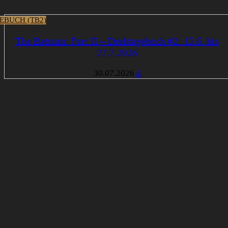
EBUCH (TB2)
The Batman: Part II – Drehtagebuch #2: 15.6. bis
27.7.2026
30.07.2026
4