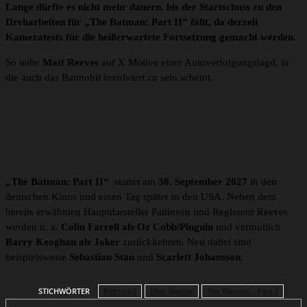
Lange dürfte es nicht mehr dauern, bis der Startschuss zu den
Dreharbeiten für „The Batman: Part II“ fällt, da derzeit
Kameratests für die heißerwartete Fortsetzung gemacht werden.
So teilte
Matt Reeves
auf X Motive einer Autoverfolgungsjagd, in
die auch das Batmobil involviert zu sein scheint.
„The Batman: Part II“
startet am
30. September 2027
in den
deutschen Kinos und einen Tag später in den USA. Neben dem
bereits erwähnten Hauptdarsteller Pattinson und Regisseur Reeves
werden u. a.
Colin Farrell als Oz Cobb/Pinguin
und vermutlich
Barry Keoghan als Joker
zurückkehren. Neu dabei sind
beispielsweise
Sebastian Stan
und
Scarlett Johansson
.
STICHWÖRTER
Batmobil
Matt Reeves
The Batman - Part II