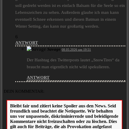
soll gedreht werden ist es einfach Balsam für die Seele so ein
Lebenszeichen zu sehen. Außerdem glaube ich man kann
eventuell Schnee erkennen und diesen Batman in einem
Winter Setting, das kann nur großartig werden.
6
ANTWORT
Savage
08.05.2026 um 19:51
Der Hashtag des Twitterposts lautet „SnowTires“ da
braucht man eigentlich nicht wild spekulieren.
ANTWORT
DEIN KOMMENTAR: