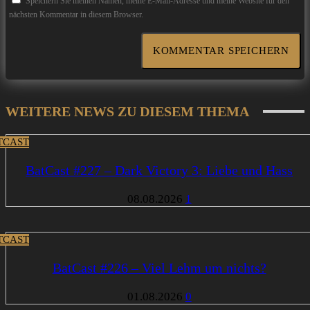
Speichern Sie meinen Namen, meine E-Mail-Adresse und meine Website für den
nächsten Kommentar in diesem Browser.
WEITERE NEWS ZU DIESEM THEMA
TCAST
BatCast #227 – Dark Victory 3: Liebe und Hass
08.08.2026
1
TCAST
BatCast #226 – Viel Lehm um nichts?
01.08.2026
0