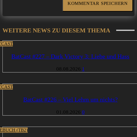
WEITERE NEWS ZU DIESEM THEMA
TCAST
BatCast #227 – Dark Victory 3: Liebe und Hass
08.08.2026
1
TCAST
BatCast #226 – Viel Lehm um nichts?
01.08.2026
0
EBUCH (TB2)