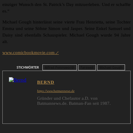
einziger Wunsch den St. Patrick’s Day mitzuerleben. Und er schaffte
es.“
Michael Gough hinterlässt seine vierte Frau Henrietta, seine Tochter
Emma und seine Söhne Simon und Jasper. Seine Enkel Samuel und
Daisy sind ebenfalls Schauspieler. Michael Gough wurde 94 Jahre
alt.
www.comicbookmovie.com
STICHWÖRTER
Alfred Pennyworth
Farewell
Michael Gough
BERND
https://www.batmannews.de
Gründer und Chefautor a.D. von
Batmannews.de. Batman-Fan seit 1987.