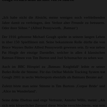
„Ich habe nicht die Absicht, meine wenigen noch verbleibenden
Jahre damit zu verbringen, den Verlust alter Freunde zu betrauern.
Oder ihrer Söhne.“ (Alfred Pennyworth, ‚Batman‘)
Der 1916 geborene Michael Gough spielte in seinem langen Leben
in über 150 Spielfilmen mit. Seine bekannteste Rolle dürfte die von
Bruce Waynes Butler Alfred Pennyworth gewesen sein. Er war neben
Pat Hingle der einzige Darsteller, welcher in allen 4 klassischen
Batman-Filmen von Tim Burton und Joel Schumacher zu sehen war.
Auch im BBC Hörspiel zu ‚Batman: Knightfall‘ leihte er seiner
Butler-Rolle die Stimme. Für das OnStar Mobile Tracking System trat
Gough 2001 in sechs Werbespots ebenfalls als Batmans Berater auf.
Zuletzt hörte man seine Stimme in Tim Burtons ‚Corpse Bride‘ und
‚Alice im Wunderland‘.
Seine dritte Ehefrau und enge Vertraute, Anneke Willis, meint: „Als
sich sein körperlicher Zustand diese Woche verschlechterte, war sein