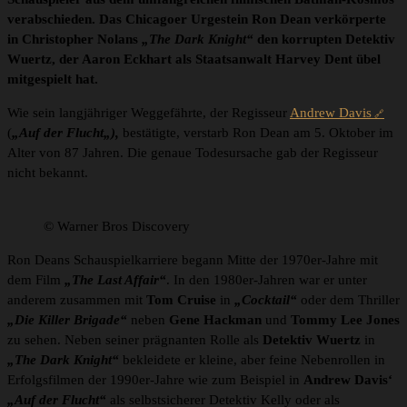
verabschieden. Das Chicagoer Urgestein Ron Dean verkörperte
in Christopher Nolans
„The Dark Knight“
den korrupten Detektiv
Wuertz, der Aaron Eckhart als Staatsanwalt Harvey Dent übel
mitgespielt hat.
Wie sein langjähriger Weggefährte, der Regisseur
Andrew Davis
(
„Auf der Flucht„),
bestätigte, verstarb Ron Dean am 5. Oktober im
Alter von 87 Jahren. Die genaue Todesursache gab der Regisseur
nicht bekannt.
© Warner Bros Discovery
Ron Deans Schauspielkarriere begann Mitte der 1970er-Jahre mit
dem Film
„The Last Affair“
. In den 1980er-Jahren war er unter
anderem zusammen mit
Tom Cruise
in
„Cocktail“
oder dem Thriller
„Die Killer Brigade“
neben
Gene
Hackman
und
Tommy Lee Jones
zu sehen. Neben seiner prägnanten Rolle als
Detektiv Wuertz
in
„The Dark Knight“
bekleidete er kleine, aber feine Nebenrollen in
Erfolgsfilmen der 1990er-Jahre wie zum Beispiel in
Andrew Davis‘
„Auf der Flucht“
als selbstsicherer Detektiv Kelly oder als