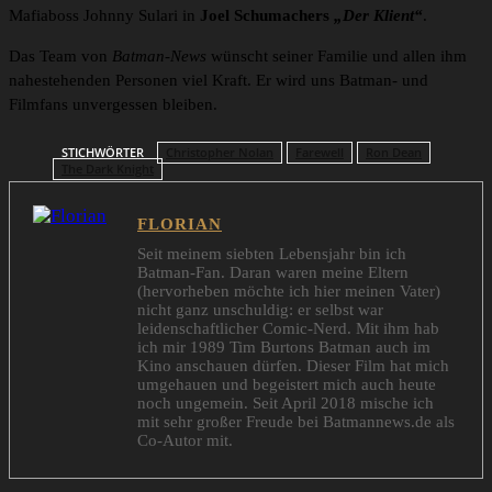
Mafiaboss Johnny Sulari in
Joel Schumachers
„Der Klient“
.
Das Team von
Batman-News
wünscht seiner Familie und allen ihm
nahestehenden Personen viel Kraft. Er wird uns Batman- und
Filmfans unvergessen bleiben.
STICHWÖRTER
Christopher Nolan
Farewell
Ron Dean
The Dark Knight
FLORIAN
Seit meinem siebten Lebensjahr bin ich
Batman-Fan. Daran waren meine Eltern
(hervorheben möchte ich hier meinen Vater)
nicht ganz unschuldig: er selbst war
leidenschaftlicher Comic-Nerd. Mit ihm hab
ich mir 1989 Tim Burtons Batman auch im
Kino anschauen dürfen. Dieser Film hat mich
umgehauen und begeistert mich auch heute
noch ungemein. Seit April 2018 mische ich
mit sehr großer Freude bei Batmannews.de als
Co-Autor mit.