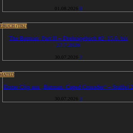
01.08.2026
0
EBUCH (TB2)
The Batman: Part II – Drehtagebuch #2: 15.6. bis
27.7.2026
30.07.2026
2
MATED
Erster Clip aus „Batman: Caped Crusader“ – Staffel 
30.07.2026
3