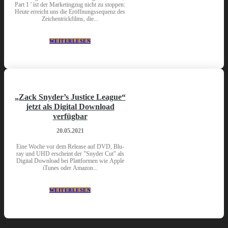
Part 1 ' ist der Marketingzug nicht zu stoppen:
Heute erreicht uns die Eröffnungssequenz des
Zeichentrickfilms, die...
WEITERLESEN
„Zack Snyder’s Justice League“
jetzt als Digital Download
verfügbar
20.05.2021
Eine Woche vor dem Release auf DVD, Blu-
ray und UHD erscheint der "Snyder Cut" als
Digital Download bei Plattformen wie Apple
iTunes oder Amazon...
WEITERLESEN