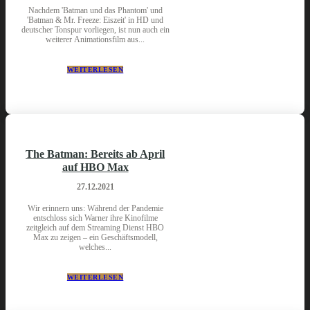
Nachdem 'Batman und das Phantom' und
'Batman & Mr. Freeze: Eiszeit' in HD und
deutscher Tonspur vorliegen, ist nun auch ein
weiterer Animationsfilm aus...
WEITERLESEN
The Batman: Bereits ab April
auf HBO Max
27.12.2021
Wir erinnern uns: Während der Pandemie
entschloss sich Warner ihre Kinofilme
zeitgleich auf dem Streaming Dienst HBO
Max zu zeigen – ein Geschäftsmodell,
welches...
WEITERLESEN