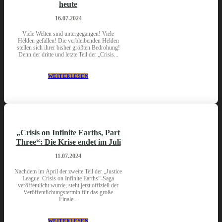
heute
16.07.2024
Viele Welten sind untergegangen! Viele
Helden gefallen! Die verbleibenden Helden
stellen sich ihrer bisher größten Bedrohung!
Denn der dritte und letzte Teil der „Crisis...
WEITERLESEN
„Crisis on Infinite Earths, Part
Three“: Die Krise endet im Juli
11.07.2024
Nachdem im April der zweite Teil der „Justice
League: Crisis on Infinite Earths“-Saga
veröffentlicht wurde, steht jetzt offiziell der
Veröffentlichungstermin für das große
Finale...
WEITERLESEN