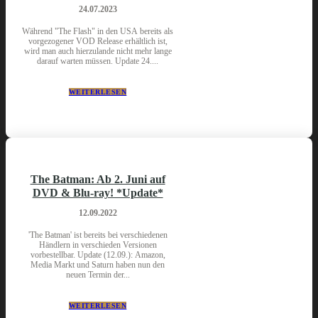
24.07.2023
Während "The Flash" in den USA bereits als
vorgezogener VOD Release erhältlich ist,
wird man auch hierzulande nicht mehr lange
darauf warten müssen. Update 24....
WEITERLESEN
The Batman: Ab 2. Juni auf
DVD & Blu-ray! *Update*
12.09.2022
'The Batman' ist bereits bei verschiedenen
Händlern in verschieden Versionen
vorbestellbar. Update (12.09.): Amazon,
Media Markt und Saturn haben nun den
neuen Termin der...
WEITERLESEN