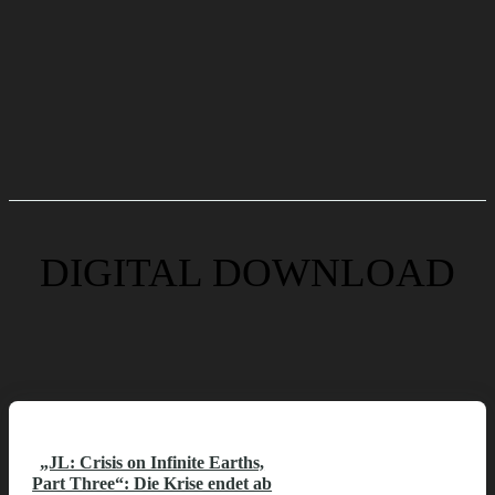
DIGITAL DOWNLOAD
„JL: Crisis on Infinite Earths,
Part Three“: Die Krise endet ab