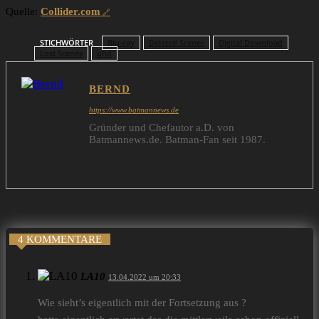
Quelle:
Collider.com
STICHWÖRTER
Blu-ray
Deleted Scenes
Digital Download
Lost Scenes
uhd
BERND
https://www.batmannews.de
Gründer und Chefautor a.D. von
Batmannews.de. Batman-Fan seit 1987.
4 KOMMENTARE
LA10
13.04.2022 um 20:33
Wie sieht’s eigentlich mit der Fortsetzung aus ?