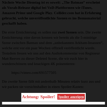
Nächste Woche Dienstag ist es soweit: „The Batman“ erscheint
als Vorab-Release digital bei VoD-Plattformen wie iTunes,
Amazon Prime und Google Play. Collider.com hat in Erfahrung
gebracht, welche unveröffentlichte Szenen es ins Bonusmaterial
geschafft haben.
Die erste Ernüchterung: es sollen nur
zwei Szenen
sein. Die zweite
Ernüchterung: eine davon kennen wir bereits als die 5-minütige
Szene zwischen Batman und dem „unbekannten Arkham-Insassen“,
welche erst vor ein paar Wochen offiziell veröffentlicht wurde.
Trotzdem freuen wir uns auf den Audiokommentar von Regisseur
Matt Reeves zu dieser Deleted Scene, die wir euch hier in
wunderschönem und knackigen 4K präsentieren:
https://vimeo.com/691577505
Die zweite Szene fällt mit anderthalb Minuten relativ kurz aus und
wir packen sie vorsichtshalber in einen Spoiler-Kasten:
Achtung: Spoiler!
Spoiler anzeigen