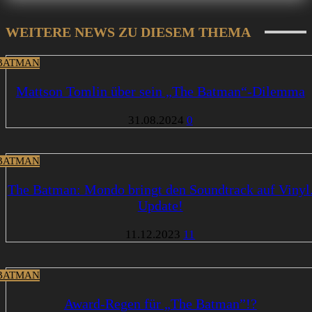
WEITERE NEWS ZU DIESEM THEMA
BATMAN
Mattson Tomlin über sein „The Batman“-Dilemma
31.08.2024
0
BATMAN
The Batman: Mondo bringt den Soundtrack auf Vinyl
Update!
11.12.2023
11
BATMAN
Award-Regen für „The Batman”!?