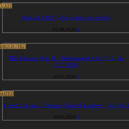
TCAST
BatCast #226 – Viel Lehm um nichts?
01.08.2026
0
EBUCH (TB2)
The Batman: Part II – Drehtagebuch #2: 15.6. bis
27.7.2026
30.07.2026
2
MATED
Erster Clip aus „Batman: Caped Crusader“ – Staffel 
30.07.2026
4