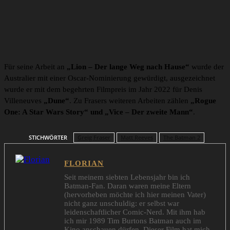
Für seine Arbeit an
„Lion – Der lange Weg nach Hause“
wurde der
Australier mit einer Oscar-Nominierung gewürdigt, ausgezeichnet
wurde er mit dem begehrten Filmpreis im Jahr 2022 für Denis
Villeneuves
„Dune“
. Zu Frasers weiteren Arbeiten zählen
„
Rogue
One: A Star Wars Story“ und
„Vice – Der zweite Mann“
.
STICHWÖRTER
Greig Fraser
Matt Reeves
The Batman 2
FLORIAN
Seit meinem siebten Lebensjahr bin ich
Batman-Fan. Daran waren meine Eltern
(hervorheben möchte ich hier meinen Vater)
nicht ganz unschuldig: er selbst war
leidenschaftlicher Comic-Nerd. Mit ihm hab
ich mir 1989 Tim Burtons Batman auch im
Kino anschauen dürfen. Dieser Film hat mich