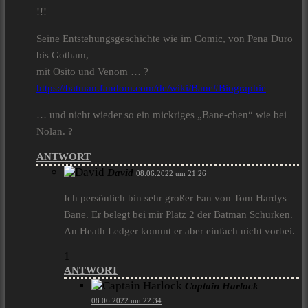
!!!
Seine Entstehungsgeschichte wie im Comic, von Pena Duro
bis Gotham,
mit Osito und Venom … ?
https://batman.fandom.com/de/wiki/Bane#Biographie
… und nicht wieder so ein mickriges „Bane-chen“ wie bei
Nolan. ?
ANTWORT
David
08.06.2022 um 21:26
Ich persönlich bin sehr großer Fan von Tom Hardys
Bane. Er belegt bei mir Platz 2 der Batman Schurken.
An Heath Ledger kommt er aber einfach nicht vorbei.
1
ANTWORT
Captain Harlock
08.06.2022 um 22:34