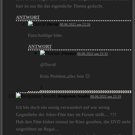
hier ist nur für das eigentliche Thema gedacht.
ANTWORT
David
08.06.2022 um 22:26
Entschuldige bitte.
ANTWORT
Florian
08.06.2022 um 22:32
@David
Kein Problem,alles fein 🙂
1
Benjamin Souibi
08.06.2022 um 22:19
Ich bin doch ein wenig verwundert auf wie wenig
Gegenliebe der Joker-Film hier im Forum stößt… ???
Hab den Film bisher einmal im Kino gesehen, die DVD steht
ungeöffnet im Regal…