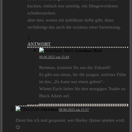
kucken, einfach nur unnötig. ein filmgewordenes
schulterzucken.
aber mei, wenns ein publikum dafür gibt, dann
rechtfertigt das auch die existenz einer fortsetzung.
1
ANTWORT
Jonathan Hart
08.06.2022 um 15:44
Bertman, kommst Du aus der Zukunft?
Es gibt nur einen, für die jungen, welcher Fiilm
ist das, „Es kann nur einen geben“.
Wärmt Euch lieber für den morgigen Trailer zu
Black Adam auf.
Christian
08.06.2022 um 11:57
Dann bin ich mal gespannt, wer Harley Quinn spielen wird.
😉