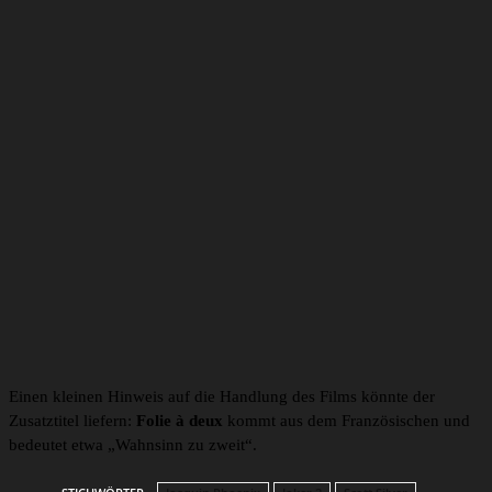
Sieh dir diesen Beitrag auf Instagram an
Ein Beitrag geteilt von Todd Phillips (@toddphillips)
Einen kleinen Hinweis auf die Handlung des Films könnte der
Zusatztitel liefern:
Folie à deux
kommt aus dem Französischen und
bedeutet etwa „Wahnsinn zu zweit“.