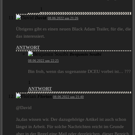
1
David
08.06.2022 um 21:26
Übrigens gibt es einen neuen Black Adam Trailer, für die, die
das interessiert.
ANTWORT
Benjamin Souibi
08.06.2022 um 22:25
Bin froh, wenn das sogenannte DCEU vorbei ist… ???
1
ANTWORT
Florian
08.06.2022 um 21:40
@David
Ja,das wissen wir. Der dazugehörige Artikel ist auch schon
längst in Arbeit. Für solche Nachrichten reicht im Grunde
aber in der Regel eine Mail oder dergleichen, dieser Bereich