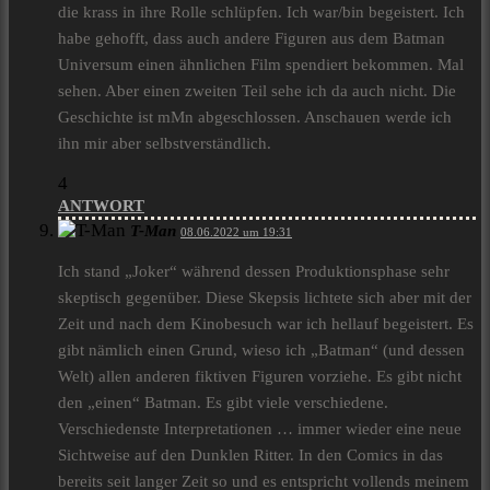
die krass in ihre Rolle schlüpfen. Ich war/bin begeistert. Ich
habe gehofft, dass auch andere Figuren aus dem Batman
Universum einen ähnlichen Film spendiert bekommen. Mal
sehen. Aber einen zweiten Teil sehe ich da auch nicht. Die
Geschichte ist mMn abgeschlossen. Anschauen werde ich
ihn mir aber selbstverständlich.
4
ANTWORT
T-Man
08.06.2022 um 19:31
Ich stand „Joker“ während dessen Produktionsphase sehr
skeptisch gegenüber. Diese Skepsis lichtete sich aber mit der
Zeit und nach dem Kinobesuch war ich hellauf begeistert. Es
gibt nämlich einen Grund, wieso ich „Batman“ (und dessen
Welt) allen anderen fiktiven Figuren vorziehe. Es gibt nicht
den „einen“ Batman. Es gibt viele verschiedene.
Verschiedenste Interpretationen … immer wieder eine neue
Sichtweise auf den Dunklen Ritter. In den Comics in das
bereits seit langer Zeit so und es entspricht vollends meinem