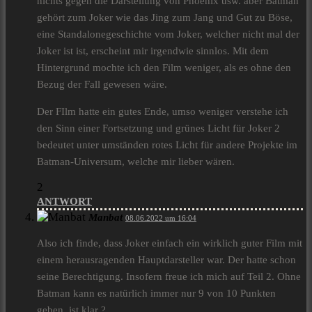
nichts gegen die Darstellung von Phoenix usw. aber Batman
gehört zum Joker wie das Jing zum Jang und Gut zu Böse,
eine Standalonegeschichte vom Joker, welcher nicht mal der
Joker ist ist, erscheint mir irgendwie sinnlos. Mit dem
Hintergrund mochte ich den Film weniger, als es ohne den
Bezug der Fall gewesen wäre.
Der FIlm hatte ein gutes Ende, umso weniger verstehe ich
den Sinn einer Fortsetzung und grünes Licht für Joker 2
bedeutet unter umständen rotes Licht für andere Projekte im
Batman-Universum, welche mir lieber wären.
2
ANTWORT
Manbat
08.06.2022 um 16:04
Also ich finde, dass Joker einfach ein wirklich guter Film mit
einem herausragenden Hauptdarsteller war. Der hatte schon
seine Berechtigung. Insofern freue ich mich auf Teil 2. Ohne
Batman kann es natürlich immer nur 9 von 10 Punkten
geben, ist klar ?