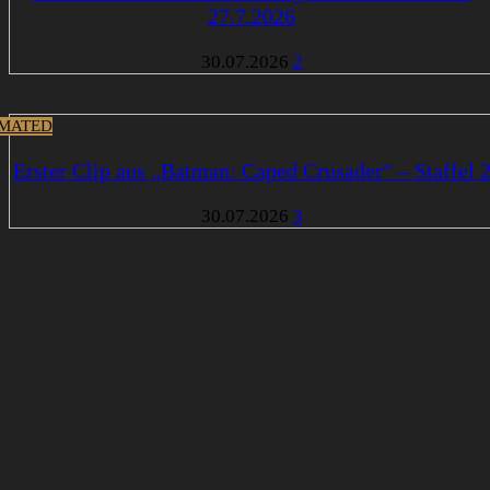
27.7.2026
30.07.2026
2
MATED
Erster Clip aus „Batman: Caped Crusader“ – Staffel 
30.07.2026
3