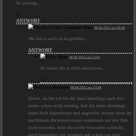
So unnötig…
5
ANTWORT
Jonathan Hart
08.06.2022 um 08:40
Mir hat er auch nicht gefallen.
ANTWORT
Ratty
08.06.2022 um 12:01
Ihr müsst ihn ja nicht anschauen…
12
Bertman
08.06.2022 um 13:06
@face. da bin ich bei dir. fand allerdings auch den
ersten schon recht unnötig. hab ihn dann allerdings
dann doch irgendwann mal angesehn. konnte dann im
nachhinein die kontroversen reaktionen auf den film
nicht verstehn. fand ihn weder besonders schlecht,
noch besonders gut. sondern wie schon vor dem