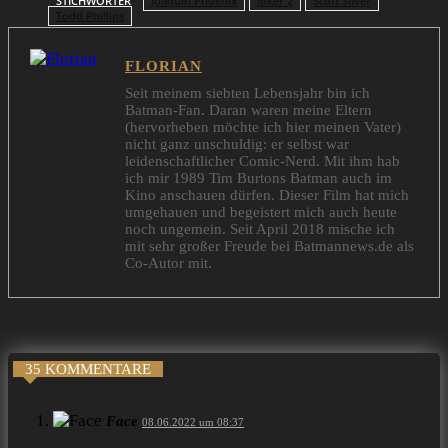
STICHWÖRTER
Joaquin Phoenix
Joker 2
Scott Silver
Todd Phillips
FLORIAN
Seit meinem siebten Lebensjahr bin ich
Batman-Fan. Daran waren meine Eltern
(hervorheben möchte ich hier meinen Vater)
nicht ganz unschuldig: er selbst war
leidenschaftlicher Comic-Nerd. Mit ihm hab
ich mir 1989 Tim Burtons Batman auch im
Kino anschauen dürfen. Dieser Film hat mich
umgehauen und begeistert mich auch heute
noch ungemein. Seit April 2018 mische ich
mit sehr großer Freude bei Batmannews.de als
Co-Autor mit.
35 KOMMENTARE
Face
08.06.2022 um 08:37