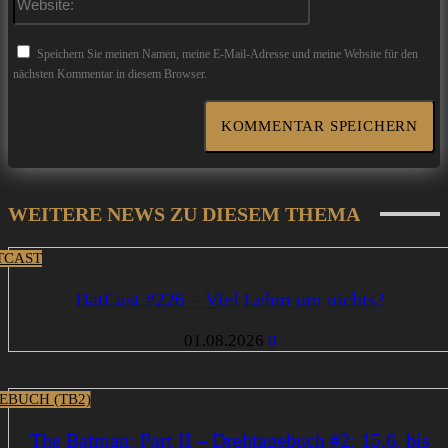
Speichern Sie meinen Namen, meine E-Mail-Adresse und meine Website für den
nächsten Kommentar in diesem Browser.
WEITERE NEWS ZU DIESEM THEMA
TCAST
BatCast #226 – Viel Lehm um nichts?
01.08.2026
0
EBUCH (TB2)
The Batman: Part II – Drehtagebuch #2: 15.6. bis