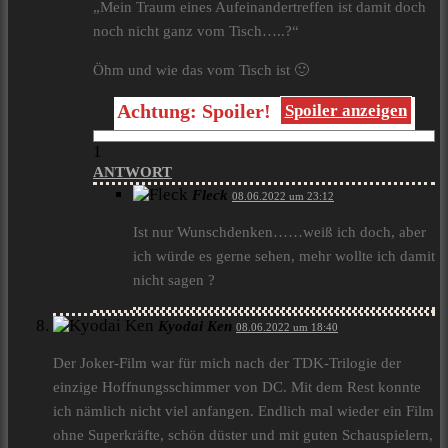
„Mein Traum eines Aufeinandertreffen ist damit doch
noch nicht ganz vom Tisch…..?“
Öhm und wie das vom Tisch ist 🙂
Achtung: Spoiler!
Spoiler anzeigen
1
ANTWORT
Fleck
08.06.2022 um 23:12
Ist nur Wunschdenken……weiß ich doch, aber
ich würde es gerne sehen, mehr wollte ich damit
nicht sagen ?
Kyodai Ken
08.06.2022 um 18:40
Der Joker-Film war für mich nach der TDK-Trilogie der
einzige Hoffnungsschimmer von DC. Mit dem Rest konnte
ich nämlich nicht viel anfangen. Endlich mal wieder ein Film
ohne Superkräfte, schön düster und mit guten Schauspielern,