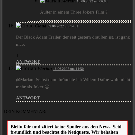
Marian
16.06.2022 um 06:05
Außer in einem Three Jokers Film ?
Cloud
09.06.2022 um 14:51
Der Black Adam Trailer, der seit gestern draußen ist, ist ganz
nice.
1
ANTWORT
Florian
16.06.2022 um 14:50
@Marian: Selbst dann bräuchte ich Willem Dafoe wohl nicht
mehr als Joker 🙂
ANTWORT
DEIN KOMMENTAR: