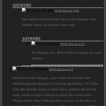
ANTWORT
Mr. Mxy
08.06.2022 um 15:06
Die andere Person könnte doch auch Batman oder
Willem Dafoe als zweiter Joker sein.
3
ANTWORT
Florian
08.06.2022 um 17:23
An Batman bzw. Bruce Wayne musste ich auch
denken.
McGinnis
08.06.2022 um 15:13
Fand den ersten Teil gut, auch wenn mich immer die
Verbindung zum Batman-Universum gestört hat. Der Film
wäre der gleiche wenn es nicht Joker sondern der Clown
wäre, wenn es nicht Gotham sondern New York wäre.
Warum einen Joker Film machen wenn es nicht Joker ist –