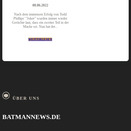
08.06.2022
Nach dem immensen Erfolg von Todd
Phillips' "Joker" wurden immer wieder
Gerüchte laut, dass ein zweiter Teil in der
Mache sei. Nun hat der...
WEITERLESEN
ÜBER UNS
BATMANNEWS.DE