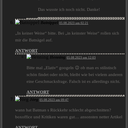
Das wusste ich noch nicht. Danke!
Batnippel
05.08.2023 um 02:21
„In keiner Weise“ bitte. Bei „in keinster Weise“ rollen sich
mir die Batnägel auf.
ANTWORT
Henning
05.08.2023 um 12:03
Bitte mal „Elativ“ googeln 😉 ob man es stilistisch
schön findet oder nicht, bleibt wie bei vielem anderen
eine Geschmacksfrage. Falsch ist es allerdings nicht.
ANTWORT
Jörg
05.08.2023 um 09:47
wann hat Batman s Rückkehr schlecht abgeschnitten?
boxoffice und Kritiken waren gut… ansonsten netter Artikel
ANTWORT