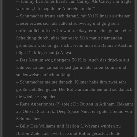
– Tommy Lee Jones hasste Jim Carrey. Als Carrey ihn fragte
warum: „Ich mag deine Albereien nicht!“
– Schumacher freute sich darauf, mit Val Kilmer zu arbeiten.
Dieser erwies sich als äußerst schwierig und ging sehr
unfreundlich mit der Crew um. Okay, er machte gerade eine
Scheidung durch, aber dennoch: Man mault niemanden
grundlos an, schon gar nicht, wenn man ein Batman-Kostüm
trägt. Da kriegt man ja Angst.
– Das Kostüm wog übrigens 50 Kilo. Auch das drückte auf
Kilmers Laune, zumal er fast gar nichts hören konnte und
stellenweise einfach umkippte.
– Schumacher meinte danach, Kilmer habe ihm zwei sehr
große Gefallen getan: Die Rolle anzunehmen und sie danach
nie wieder zu spielen.
– Rene Auberjonois (?) spielt Dr. Burton in Arkham. Bekannt
als Odo in Star Trek: Deep Space Nine, ein guter Freund von
Schumacher.
– Billy Dee Williams und Marlon L.Wayans wurden zu
Burton-Zeiten als Two Face und Robin gecastet. Beide