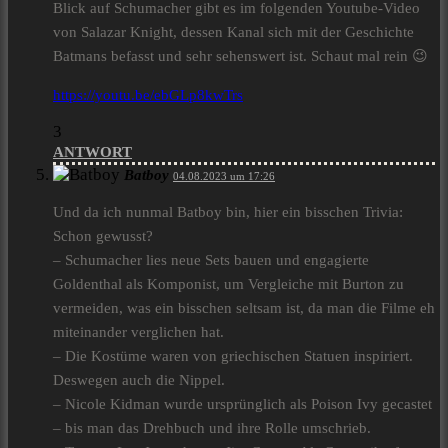
Blick auf Schumacher gibt es im folgenden Youtube-Video
von Salazar Knight, dessen Kanal sich mit der Geschichte
Batmans befasst und sehr sehenswert ist. Schaut mal rein 😉
https://youtu.be/ebGLp8kwTrs
3
ANTWORT
Batboy
04.08.2023 um 17:26
Und da ich nunmal Batboy bin, hier ein bisschen Trivia:
Schon gewusst?
– Schumacher lies neue Sets bauen und engagierte
Goldenthal als Komponist, um Vergleiche mit Burton zu
vermeiden, was ein bisschen seltsam ist, da man die Filme eh
miteinander verglichen hat.
– Die Kostüme waren von griechischen Statuen inspiriert.
Deswegen auch die Nippel.
– Nicole Kidman wurde ursprünglich als Poison Ivy gecastet
– bis man das Drehbuch und ihre Rolle umschrieb.