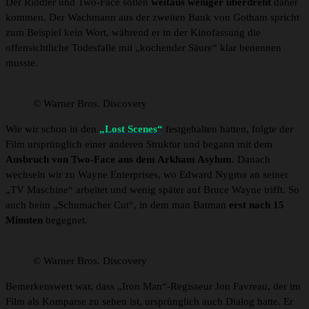
Der Riddler und Two-Face sollen
weitaus weniger überdreht
daher
kommen. Der Wachmann aus der zweiten Bank von Gotham spricht
zum Beispiel kein Wort, während er in der Kinofassung die
offensichtliche Todesfalle mit „kochender Säure“ klar benennen
musste.
© Warner Bros. Discovery
Wie wir schon in den
„Lost Scenes“
festgehalten hatten, folgte der
Film ursprünglich einer anderen Struktur und begann mit dem
Ausbruch von Two-Face aus dem Arkham Asylum
. Danach
wechseln wir zu Wayne Enterprises, wo Edward Nygma an seiner
„TV Maschine“ arbeitet und wenig später auf Bruce Wayne trifft. So
auch beim „Schumacher Cut“, in dem man Batman
erst nach 15
Minuten
begegnet.
© Warner Bros. Discovery
Bemerkenswert war, dass „Iron Man“-Regisseur Jon Favreau, der im
Film als Komparse zu sehen ist, ursprünglich auch Dialog hatte. Er