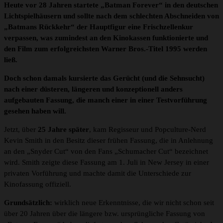
Heute vor 28 Jahren startete „Batman Forever“ in den deutschen
Lichtspielhäusern und sollte nach dem schlechten Abschneiden von
„Batmans Rückkehr“ der Hauptfigur eine Frischzellenkur
verpassen, was zumindest an den Kinokassen funktionierte und
den Film zum erfolgreichsten Warner Bros.-Titel 1995 werden
ließ.
Doch schon damals kursierte das Gerücht (und die Sehnsucht)
nach einer düsteren, längeren und konzeptionell anders
aufgebauten Fassung, die manch einer in einer Testvorführung
gesehen haben will.
Jetzt, über
25 Jahre später
, kam Regisseur und Popculture-Nerd
Kevin Smith in den Besitz dieser frühen Fassung, die in Anlehnung
an den „Snyder Cut“ von den Fans „Schumacher Cut“ bezeichnet
wird. Smith zeigte diese Fassung am 1. Juli in New Jersey in einer
privaten Vorführung und machte damit die Unterschiede zur
Kinofassung offiziell.
Grundsätzlich:
wirklich neue Erkenntnisse, die wir nicht schon seit
über 20 Jahren über die längere bzw. ursprüngliche Fassung von