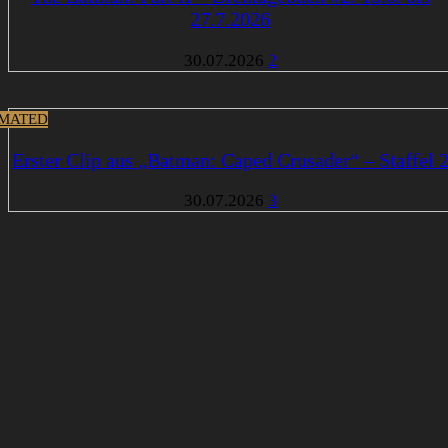
27.7.2026
30.07.2026
2
MATED
Erster Clip aus „Batman: Caped Crusader“ – Staffel 
30.07.2026
3