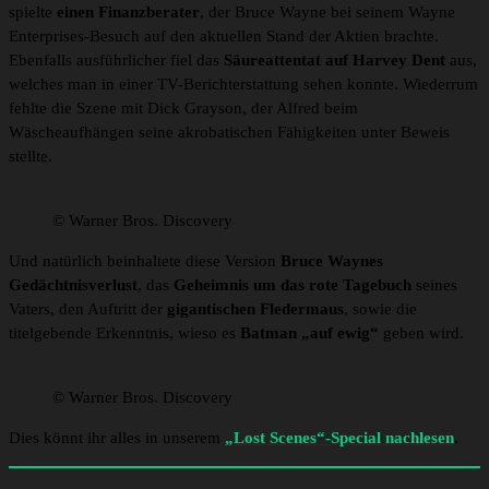
spielte
einen Finanzberater
, der Bruce Wayne bei seinem Wayne
Enterprises-Besuch auf den aktuellen Stand der Aktien brachte.
Ebenfalls ausführlicher fiel das
Säureattentat auf Harvey Dent
aus,
welches man in einer TV-Berichterstattung sehen konnte. Wiederrum
fehlte die Szene mit Dick Grayson, der Alfred beim
Wäscheaufhängen seine akrobatischen Fähigkeiten unter Beweis
stellte.
© Warner Bros. Discovery
Und natürlich beinhaltete diese Version
Bruce Waynes
Gedächtnisverlust
, das
Geheimnis um das rote Tagebuch
seines
Vaters, den Auftritt der
gigantischen Fledermaus
, sowie die
titelgebende Erkenntnis, wieso es
Batman „auf ewig“
geben wird.
© Warner Bros. Discovery
Dies könnt ihr alles in unserem
„Lost Scenes“-Special nachlesen
.