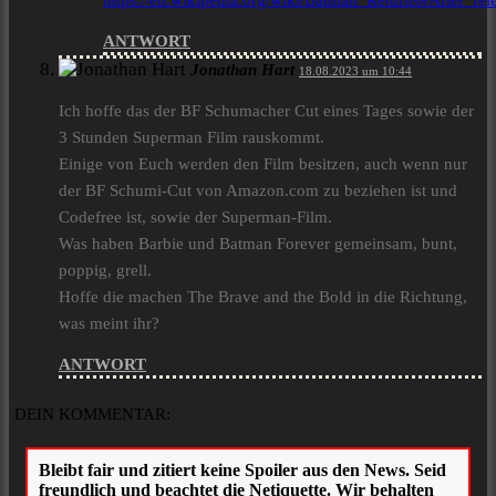
https://en.wikipedia.org/wiki/Batman_Returns#After_rel
ANTWORT
Jonathan Hart
18.08.2023 um 10:44
Ich hoffe das der BF Schumacher Cut eines Tages sowie der
3 Stunden Superman Film rauskommt.
Einige von Euch werden den Film besitzen, auch wenn nur
der BF Schumi-Cut von Amazon.com zu beziehen ist und
Codefree ist, sowie der Superman-Film.
Was haben Barbie und Batman Forever gemeinsam, bunt,
poppig, grell.
Hoffe die machen The Brave and the Bold in die Richtung,
was meint ihr?
ANTWORT
DEIN KOMMENTAR: