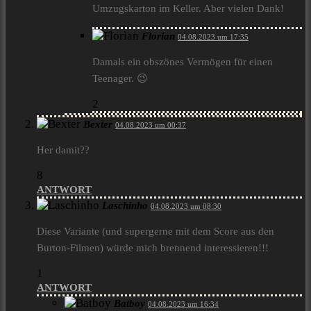
Umzugskarton im Keller. Aber vielen Dank!
Florian
04.08.2023 um 17:35
Damals ein obszönes Vermögen für einen
Teenager. 😉
2
Bexter
04.08.2023 um 00:37
Her damit??
8
ANTWORT
Laschinho
04.08.2023 um 08:30
Diese Variante (und supergerne mit dem Score aus den
Burton-Filmen) würde mich brennend interessieren!!!
1
ANTWORT
Batboy
04.08.2023 um 16:34