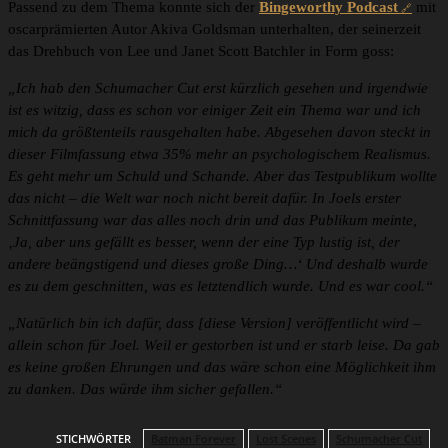
Passend zu dem Thema konnte sich der
Bingeworthy Podcast
mit
oscarprämierten Autor Akiva Goldsman unterhalten, der seinerzeit
das Drehbuch von Lee und Janet Scott Batchler in Form goss:
„Ich hab den Schumacher Cut erst kürzlich gesehen und irgendwie
ist es witzig, dass es schon vor einiger Zeit ein Thema war und ich
mich da größtenteils rausgehalten habe. Abgesehen davon steckt in
dieser Filmfassung etwa 35% mehr an psychologische
m
Realismus.
Es geht mehr um Schuld und Schande. Aber das Testpublikum wollte
das nicht – die Welt war noch nicht bereit dafür. In Joels erster
Schnittfassung war das alles noch drin und das Publikum meinte,
‚Ja, aber uns gefällt es besser, wenn der eine Typ lustig ist, der
andere beängstigend und dieses große Ding…‘ Und deshalb wurde
es zu dem geschnitten, was es letztendlich wurde. Und es war cool.“
„Natürlich bin ich dafür, dass [diese Version] veröffentlicht wird –
allein schon für Joel. Weil er gestorben ist und er starb leise. Da gab
es keine großen Ehrungen und das wäre schon eine Möglichkeit ihm
zu danken. Das würde ihm sicher gefallen.“
STICHWÖRTER
Batman Forever
Lost Scenes
Schumacher Cut