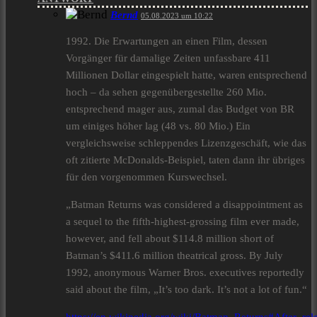
Bernd
05.08.2023 um 10:22
1992. Die Erwartungen an einen Film, dessen
Vorgänger für damalige Zeiten unfassbare 411
Millionen Dollar eingespielt hatte, waren entsprechend
hoch – da sehen gegenübergestellte 260 Mio.
entsprechend mager aus, zumal das Budget von BR
um einiges höher lag (48 vs. 80 Mio.) Ein
vergleichsweise schleppendes Lizenzgeschäft, wie das
oft zitierte McDonalds-Beispiel, taten dann ihr übriges
für den vorgenommen Kurswechsel.
„Batman Returns was considered a disappointment as
a sequel to the fifth-highest-grossing film ever made,
however, and fell about $114.8 million short of
Batman’s $411.6 million theatrical gross. By July
1992, anonymous Warner Bros. executives reportedly
said about the film, „It’s too dark. It’s not a lot of fun.“