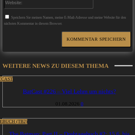
Speichern Sie meinen Namen, meine E-Mail-Adresse und meine Website für den
nächsten Kommentar in diesem Browser.
WEITERE NEWS ZU DIESEM THEMA
TCAST
BatCast #226 – Viel Lehm um nichts?
01.08.2026
0
EBUCH (TB2)
The Batman: Part II – Drehtagebuch #2: 15.6. bis