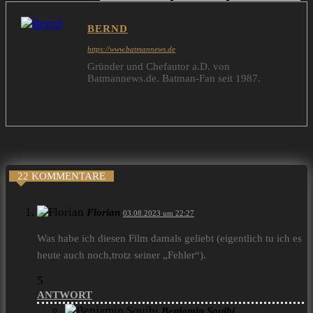
BERND
https://www.batmannews.de
Gründer und Chefautor a.D. von
Batmannews.de. Batman-Fan seit 1987.
22 KOMMENTARE
Florian
03.08.2023 um 22:27
Was habe ich diesen Film damals geliebt (eigentlich tu ich es
heute auch noch,trotz seiner „Fehler“).
5
ANTWORT
Benjamin Souibi