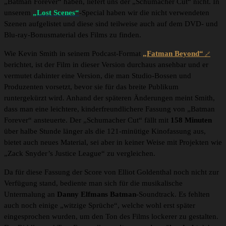
„Batman Forever“ haben, liefert uns der „Schumacher Cut“ nicht. In
unserem
„Lost Scenes“
-Special haben wir die nicht verwendeten
Szenen aufgelistet und diese sind teilweise auch auf dem DVD- und
Blu-ray-Bonusmaterial des Films zu finden.
Wie Kevin Smith in seinem Podcast-Format
„Fatman Beyond“
berichtet, ist der Film in dieser Version durchaus ansehbar und er
vermutet dahinter eine Version, die man Studio-Bossen und
Produzenten vorsetzt, bevor sie für das breite Publikum
runtergekürzt wird. Anhand der späteren Änderungen meint Smith,
dass man eine leichtere, kinderfreundlichere Fassung von „Batman
Forever“ ansteuerte. Der „Schumacher Cut“ fällt mit
158 Minuten
über halbe Stunde länger als die 121-minütige Kinofassung aus,
bietet auch neues Material, sei aber in keiner Weise mit Projekten wie
„Zack Snyder’s Justice League“ zu vergleichen.
Da für diese Fassung der Score von Elliot Goldenthal noch nicht zur
Verfügung stand, bediente man sich für die musikalische
Untermalung an
Danny Elfmans Batman
-Soundtrack. Es fehlten
auch noch einige „witzige Sprüche“, welche wohl erst später
eingesprochen wurden, um den Ton des Films lockerer zu gestalten.