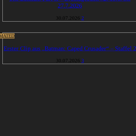
27.7.2026
30.07.2026
2
MATED
Erster Clip aus „Batman: Caped Crusader“ – Staffel 
30.07.2026
3