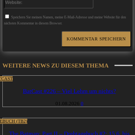
Speichern Sie meinen Namen, meine E-Mail-Adresse und meine Website für den
nächsten Kommentar in diesem Browser.
WEITERE NEWS ZU DIESEM THEMA
TCAST
BatCast #226 – Viel Lehm um nichts?
01.08.2026
0
EBUCH (TB2)
The Batman: Part II – Drehtagebuch #2: 15.6. bis