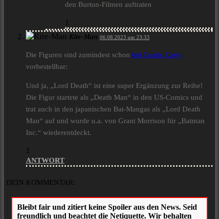
den Burton-Filmen auftraten
1
Kite-Man
06.08.2023 um 23:33
Die Figuren sind zumindest schon
bei Comic Cave
vorbestellbar:
Und ja, „Lord Death“ ist eine super Ergänzung zur Reihe!
Die Figur startete als „Death Man“ in den US-Comics und
trat auch in den japanischen Bat-Mangas als „Lord Death
Man“ auf und wurde u.a. von Grant Morrison für „Batman
Inc.“ wiederentdeckt.
1
ANTWORT
DEIN KOMMENTAR: