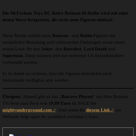
Die McFarlane Toys DC Retro Batman 66-Reihe wird mit einer
neuen Wave fortgesetzt, die sechs neue Figuren umfasst.
Diese Runde enthält neue
Batman
– und
Robin
-Figuren mit
zusätzlicher Bemalung und verbesserten Umhängen sowie einen
neuen Look für den
Joker
, den
Batrobot
,
Lord Death
und
Superman
. Diese können jetzt bei mehreren US-Einzelhändlern
vorbestellt werden.
Es ist damit zu rechnen, dass die Figuren demnächst auch
hierzulande verfügbar sein werden.
Übrigens:
Aktuell gibt es das „
Batcave Playset
“ zur 66er Batman
TV-Serie zum Preis von
19,99 Euro
im SALE bei
mightyunderground.com
. Und wenn ihr
diesem Link
zur
Webseite folgt spart ihr zusätzlich nochmal 5 Euro.