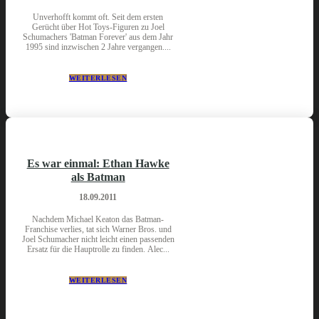
Unverhofft kommt oft. Seit dem ersten
Gerücht über Hot Toys-Figuren zu Joel
Schumachers 'Batman Forever' aus dem Jahr
1995 sind inzwischen 2 Jahre vergangen....
WEITERLESEN
Es war einmal: Ethan Hawke
als Batman
18.09.2011
Nachdem Michael Keaton das Batman-
Franchise verlies, tat sich Warner Bros. und
Joel Schumacher nicht leicht einen passenden
Ersatz für die Hauptrolle zu finden. Alec...
WEITERLESEN