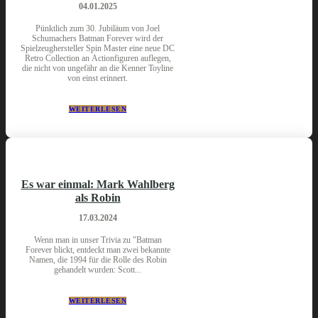
04.01.2025
Pünktlich zum 30. Jubiläum von Joel
Schumachers Batman Forever wird der
Spielzeughersteller Spin Master eine neue DC
Retro Collection an Actionfiguren auflegen,
die nicht von ungefähr an die Kenner Toyline
von einst erinnert.
WEITERLESEN
Es war einmal: Mark Wahlberg
als Robin
17.03.2024
Wenn man in unser Trivia zu "Batman
Forever blickt, entdeckt man zwei bekannte
Namen, die 1994 für die Rolle des Robin
gehandelt wurden: Scott...
WEITERLESEN