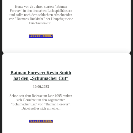
Heute vor 28 Jahren startete "Batman
Forever" in den deutschen Lichtspielhäusern
und sollte nach dem schlechten Abschneiden
von "Batmans Rückkehr" der Hauptfigur eine
Frischzellenkur...
WEITERLESEN
Batman Forever: Kevin Smith
hat den „Schumacher Cut“
10.06.2023
Schon seit dem Release im Jahr 1995 ranken
sich Gerüchte um den sogenannten
"Schumacher Cut" von "Batman Forever".
Dabei soll es sich um eine...
WEITERLESEN