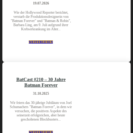
19.07.2026
Wie der Hollywood Reporter berichtet,
verstarb die Produktionsdesignerin von
"Batman Forever" und "Batman & Robin",
Barbara Ling, am 9. Juli aufgrund ihrer
Krebserkrankung im Alter...
WEITERLESEN
BatCast #210 – 30 Jahre
Batman Forever
31.10.2025
Wir feiern das 30-jährige Jubiläum von Joel
Schumachers "Batman Forever", in dem wir
versuchen, die positiven Aspekte des
seinerzeit erfolgreichen, aber heute
gescholtenen Blockbusters...
WEITERLESEN