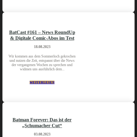
BatCast #161 – News RoundUp
& Digitale Comic-Abos im Test
18.08.2023
Wir kommen aus dem Sommerloch gekrochen
und nutzen die Zeit, entspannt über die News
der vergangenen Wochen zu sprechen und
widmen uns ausführlich dem...
WEITERLESEN
Batman Forever: Das ist der
„Schumacher Cut“
03.08.2023