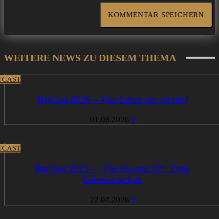
WEITERE NEWS ZU DIESEM THEMA
TCAST
BatCast #226 – Viel Lehm um nichts?
01.08.2026
0
TCAST
BatCast #225 – „The Batman II“: Erste
Lebenszeichen
22.07.2026
0