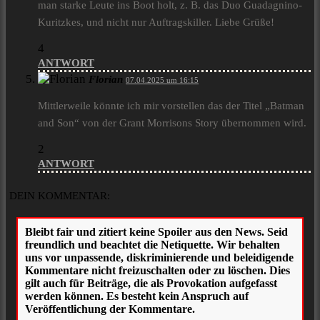
man starke Leute ins Boot holt, z. B. das Duo Guadagnino-
Kuritzkes, und nicht nur Auftragskiller. Liebe Grüße!
4
ANTWORT
Florian
07.04.2025 um 16:15
Mittlerweile könnte ich mir vorstellen das der Titel „Batman
and Son“ von der Grant Morrisons Story übernommen wird.
2
ANTWORT
DEIN KOMMENTAR: