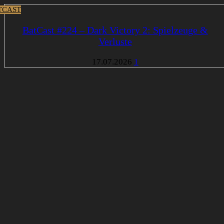
TCAST
BatCast #224 – Dark Victory 2: Spielzeuge &
Verluste
17.07.2026
1