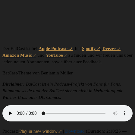
Der BatCast ist bei
Apple Podcasts
, bei
Spotify
,
Deezer
,
Amazon Music
und
YouTube
zu finden und wir freuen uns über
jeden neuen Abonnenten, sowie über euer Feedback.
BatCast-Theme von Benjamin Müller
Disclaimer:
BatCast ist ein Podcast-Projekt von Fans für Fans.
Batmannews.de und der BatCast stehen nicht in Verbindung mit
Warner Bros. oder DC Comics.
Podcast:
Play in new window
|
Download
(Duration: 2:10:25 —