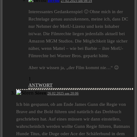
Bernd
27.02.2025 um 08:14
Interessantes Gedankenspiel 🙂 Ohne mich in der
Rechtelage genau auszukennen, meine ich, dass DC
nur Nehmer der MotU-Lizenz und kein Inhaber
ist/war. Die Filmrechte liegen jedenfalls aktuell bei
Amazon MGM Studios. Die Möglichkeit läge sicher
näher, wenn Mattel – wie bei Barbie – ihre MotU-
Filmrechte bei Warner Bros. geparkt hätte.
Aber wir wissen ja, „der Film kommt nie…“ 😉
1
ANTWORT
Sören
26.02.2025 um 20:06
Ich bin gespannt, ob am Ende James Gunn die Regie von
Brave and the Bold führen und natürlich das Drehbuch
geschrieben hat. Auf eines müssen wir dann einstellen,
wahrscheinlich werden wollte Gunn Regie führen, Batmans
Hunde Titus, die Duge oder Ace der Schäferhund in dem