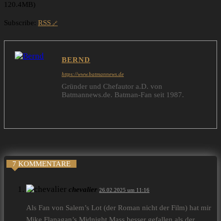
120.4MB)
Subscribe:
RSS
BERND
https://www.batmannews.de
Gründer und Chefautor a.D. von
Batmannews.de. Batman-Fan seit 1987.
7 KOMMENTARE
chevalier
26.02.2025 um 11:16
Als Fan von Salem’s Lot (der Roman nicht der Film) hat mir
Mike Flanagan’s Midnight Mass besser gefallen als der