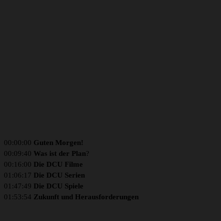
00:00:00
Guten Morgen!
00:09:40
Was ist der Plan
?
00:16:00
Die DCU Filme
01:06:17
Die DCU Serien
01:47:49
Die DCU Spiele
01:53:54
Zukunft und Herausforderungen